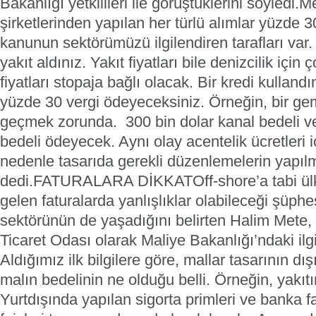
Bakanlığı yetkilileri ile görüştüklerini söyledi.
Me
şirketlerinden yapılan her türlü alımlar yüzde 3
kanunun sektörümüzü ilgilendiren tarafları var.
yakıt aldınız. Yakıt fiyatları bile denizcilik için
fiyatları stopaja bağlı olacak. Bir kredi kullandı
yüzde 30 vergi ödeyeceksiniz. Örneğin, bir g
geçmek zorunda. 300 bin dolar kanal bedeli ve
bedeli ödeyecek. Aynı olay acentelik ücretleri i
nedenle tasarıda gerekli düzenlemelerin yapıl
dedi.
FATURALARA DİKKAT
Off-shore’a tabi ül
gelen faturalarda yanlışlıklar olabileceği şüphes
sektörünün de yaşadığını belirten Halim Mete
Ticaret Odası olarak Maliye Bakanlığı’ndaki ilgil
Aldığımız ilk bilgilere göre, mallar tasarının d
malın bedelinin ne olduğu belli. Örneğin, yakıtın
Yurtdışında yapılan sigorta primleri ve banka f