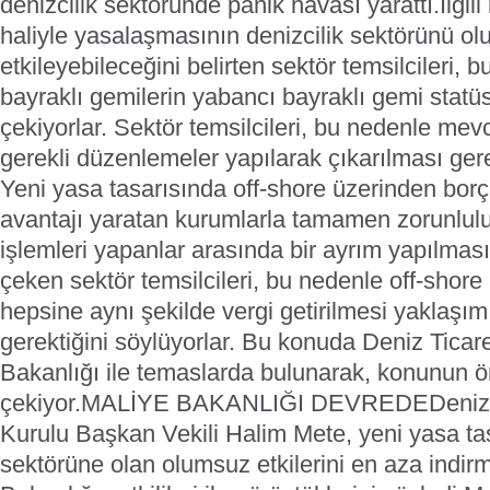
denizcilik sektöründe panik havası yarattı.
İlgi
haliyle yasalaşmasının denizcilik sektörünü o
etkileyebileceğini belirten sektör temsilcileri,
bayraklı gemilerin yabancı bayraklı gemi stat
çekiyorlar. Sektör temsilcileri, bu nedenle mev
gerekli düzenlemeler yapılarak çıkarılması gere
Yeni yasa tasarısında off-shore üzerinden borç
avantajı yaratan kurumlarla tamamen zorunlul
işlemleri yapanlar arasında bir ayrım yapılmas
çeken sektör temsilcileri, bu nedenle off-shore
hepsine aynı şekilde vergi getirilmesi yaklaşı
gerektiğini söylüyorlar. Bu konuda Deniz Ticar
Bakanlığı ile temaslarda bulunarak, konunun 
çekiyor.
MALİYE BAKANLIĞI DEVREDE
Deniz
Kurulu Başkan Vekili Halim Mete, yeni yasa tas
sektörüne olan olumsuz etkilerini en aza indi