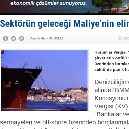
Dron saldı
'REGAL 1' i
Gemide 5 t
Yakıt barcı
Sektörün geleceği Maliye’nin eli
Rus İHA’la
Ana Sayfa
»
GÜNDEM
21.04.2
Kurumlar Vergisi 
şirketlerin örtülü
üzerinden borçlan
sektörde panik ha
Denizciliğin
elinde
TBMM 
Komisyonu'n
Vergisi (KV)
“Bankalar ve 
sermayeleri ve off-shore üzerinden borçlanmala