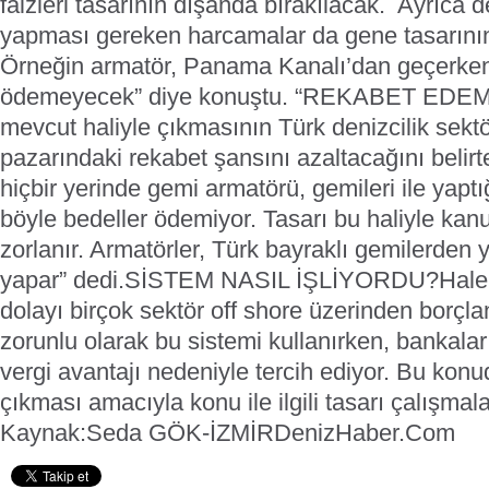
faizleri tasarının dışanda bırakılacak. Ayrıca d
yapması gereken harcamalar da gene tasarının
Örneğin armatör, Panama Kanalı’dan geçerken
ödemeyecek” diye konuştu.
“REKABET EDEM
mevcut haliyle çıkmasının Türk denizcilik sek
pazarındaki rekabet şansını azaltacağını belir
hiçbir yerinde gemi armatörü, gemileri ile yapt
böyle bedeller ödemiyor. Tasarı bu haliyle kan
zorlanır. Armatörler, Türk bayraklı gemilerden
yapar” dedi.
SİSTEM NASIL İŞLİYORDU?
Hale
dolayı birçok sektör off shore üzerinden borçla
zorunlu olarak bu sistemi kullanırken, bankalar 
vergi avantajı nedeniyle tercih ediyor. Bu konu
çıkması amacıyla konu ile ilgili tasarı çalışma
Kaynak:Seda GÖK-İZMİR
DenizHaber.Com