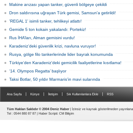
Zehma’, hasarlı şekilde İstanbul
rotasını Rusya'ya çevirdi. Dünyanın en
Makine arızası yapan tanker, güvenli bölgeye çekildi
Boğazı’ndan geçişini tamamladı.
büyük rafine şirketlerinden biri olan
Sinopec, İran'la yaşanan 'savaş'
Dron saldırısına uğrayan Türk gemisi, Samsun'a getirildi!
bahanesiyle daralan arzı telafi etmek
için Uzak Doğu Rus petrolüne
'REGAL 1' isimli tanker, tehlikeyi atlattı!
yönelerek stratejik bir ham
Gemide 5 ton kokain yakalandı: Portekiz!
Rus İHA’ları, Alman gemisini vurdu!
Karadeniz’deki güvenlik krizi, navluna vuruyor!
Rusya, gölge filo tankerlerinde lider bayrak konumunda
Türkiye’den Karadeniz'deki gemicilik faaliyetlerine kısıtlama!
‘14. Olympos Regatta’ başlıyor
Taksi Botlar, 50 yıldır Marmaris’in mavi sularında
|
|
|
|
Ana Sayfa
Künye
İletişim
Sık Kullanılanlara Ekle
RSS
Tüm Hakları Saklıdır © 2004 Deniz Haber
| İzinsiz ve kaynak gösterilmeden yayınlan
Tel : 0544 880 87 87 |
Haber Scripti
:
CM Bilişim