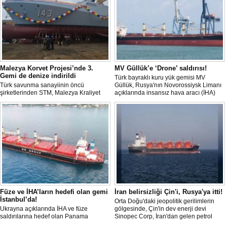
Malezya Korvet Projesi’nde 3.
MV Güllük’e ‘Drone’ saldırısı!
Gemi de denize indirildi
Türk bayraklı kuru yük gemisi MV
Türk savunma sanayiinin öncü
Güllük, Rusya'nın Novorossiysk Limanı
şirketlerinden STM, Malezya Kraliyet
açıklarında insansız hava aracı (İHA)
Donanması için inşa ettiği üç korvetlik
saldırısına uğradı.
projede son gemiyi de denize indirdi.
Füze ve İHA’ların hedefi olan gemi
İran belirsizliği Çin'i, Rusya'ya itti!
İstanbul’da!
Orta Doğu'daki jeopolitik gerilimlerin
Ukrayna açıklarında İHA ve füze
gölgesinde, Çin'in dev enerji devi
saldırılarına hedef olan Panama
Sinopec Corp, İran'dan gelen petrol
bayraklı ticari kuru yük gemisi ’M/V Lady
akışındaki belirsizlikler nedeniyle