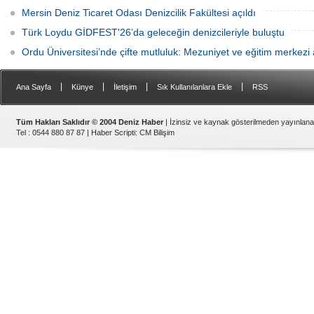
Mersin Deniz Ticaret Odası Denizcilik Fakültesi açıldı
Türk Loydu GİDFEST'26’da geleceğin denizcileriyle buluştu
Ordu Üniversitesi’nde çifte mutluluk: Mezuniyet ve eğitim merkezi a
|
|
|
|
Ana Sayfa
Künye
İletişim
Sık Kullanılanlara Ekle
RSS
Tüm Hakları Saklıdır © 2004 Deniz Haber
| İzinsiz ve kaynak gösterilmeden yayınlan
Tel : 0544 880 87 87 |
Haber Scripti
:
CM Bilişim