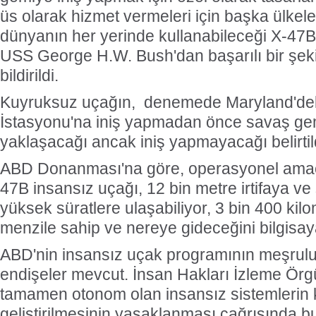
üs olarak hizmet vermeleri için başka ülkel
dünyanın her yerinde kullanabileceği X-47B
USS George H.W. Bush'dan başarılı bir şekil
bildirildi.
Kuyruksuz uçağın, denemede Maryland'd
İstasyonu'na iniş yapmadan önce savaş gem
yaklaşacağı ancak iniş yapmayacağı belirtil
ABD Donanması'na göre, operasyonel amaç
47B insansız uçağı, 12 bin metre irtifaya ve 
yüksek süratlere ulaşabiliyor, 3 bin 400 kil
menzile sahip ve nereye gideceğini bilgisay
ABD'nin insansız uçak programının meşru
endişeler mevcut. İnsan Hakları İzleme Örgü
tamamen otonom olan insansız sistemlerin 
geliştirilmesinin yasaklanması çağrısında 