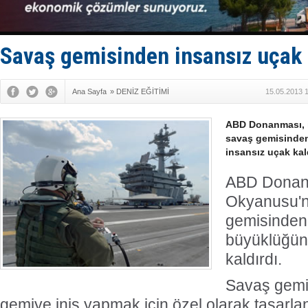
35 milyon T
İnsansız c
Yüzyıl son
Anadolu Te
Savaş gemisinden insansız uçak k
Ana Sayfa
»
DENİZ EĞİTİMİ
15.05.2013 
ABD Donanması, i
savaş gemisinde
insansız uçak kald
ABD Donanma
Okyanusu'n
gemisinden
büyüklüğün
kaldırdı.
Savaş gemi
gemiye iniş yapmak için özel olarak tasarl