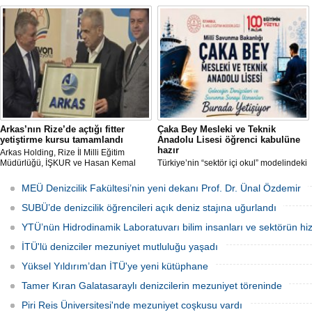
görevlendirilmek üzere toplam 43
arasında imzalanan protokolle hayata
akademisyen alımı yapacağını duyurdu.
geçirilen "Açık Deniz Teknolojisi"
Başvurular 10 Ağustos 2026 tarihine
programları sektöre nitelikli personel
kadar devam edecek.
yetiştiriyor.
Arkas’nın Rize’de açtığı fitter
Çaka Bey Mesleki ve Teknik
yetiştirme kursu tamamlandı
Anadolu Lisesi öğrenci kabulüne
hazır
Arkas Holding, Rize İl Milli Eğitim
Müdürlüğü, İŞKUR ve Hasan Kemal
Türkiye’nin “sektör içi okul” modelindeki
Yardımcı MTAL iş birliği ile açılan Gemi
öncü uygulamalarından Millî Savunma
Tamir Ustası (Fitter) Yetiştirme Kursu’
Bakanlığı Çaka Bey Mesleki ve Teknik
MEÜ Denizcilik Fakültesi’nin yeni dekanı Prof. Dr. Ünal Özdemir
tamamlandı. Kursu başarıyla
Anadolu Lisesi, ilk öğrencilerini kabul
tamamlayıp sınavı geçecek adaylar
etmeye hazırlanıyor.
SUBÜ’de denizcilik öğrencileri açık deniz stajına uğurlandı
Arkas Deniz Ticaret Filosu’nda görev
alacak.
YTÜ’nün Hidrodinamik Laboratuvarı bilim insanları ve sektörün hi
İTÜ'lü denizciler mezuniyet mutluluğu yaşadı
Yüksel Yıldırım’dan İTÜ'ye yeni kütüphane
Tamer Kıran Galatasaraylı denizcilerin mezuniyet töreninde
Piri Reis Üniversitesi'nde mezuniyet coşkusu vardı