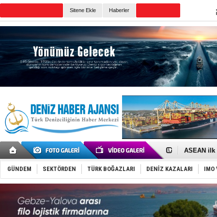
TURKISH MARITIME
Sitene Ekle
Haberler
CANLI YAYIN
Günün Haberleri
D-Marin, A
Van’da inş
ASEAN ilk 
TAYK - Eke
İstanbul v
TEKNOFEST 
GÜNDEM
SEKTÖRDEN
TÜRK BOĞAZLARI
DENİZ KAZALARI
IMO 
Tersane işç
İngiliz akt
FESCO, Kar
DESE, BIMC
GİMBİRDER 