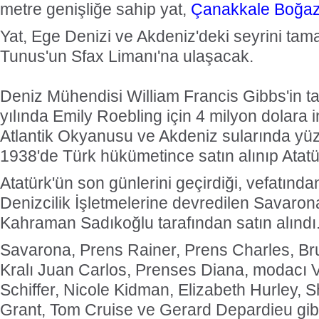
metre genişliğe sahip yat,
Çanakkale Boğaz
Yat, Ege Denizi ve Akdeniz'deki seyrini ta
Tunus'un Sfax Limanı'na ulaşacak.
Deniz Mühendisi William Francis Gibbs'in ta
yılında Emily Roebling için 4 milyon dolara i
Atlantik Okyanusu ve Akdeniz sularında yü
1938'de Türk hükümetince satın alınıp Atatür
Atatürk'ün son günlerini geçirdiği, vefatınd
Denizcilik İşletmelerine devredilen Savaro
Kahraman Sadıkoğlu tarafından satın alındı
Savarona, Prens Rainer, Prens Charles, Bru
Kralı Juan Carlos, Prenses Diana, modacı V
Schiffer, Nicole Kidman, Elizabeth Hurley,
Grant, Tom Cruise ve Gerard Depardieu gibi 