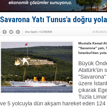
Yüzyıl son
Anadolu Te
Derince, I
Tüpraş, ha
Savarona Yatı Tunus'a doğru yola
İTU AUV, D
Ana Sayfa
»
GÜNDEM
14.05.2013 
Mustafa Kemal Ata
"Savarona" yatı, 
İstanbul'dan yola 
Büyük Önde
Atatürk'ün s
"Savarona" 
üzere İstan
çıkarak Ege
Tuzla Liman
ve 5 yolcuyla dün akşam hareket eden 124