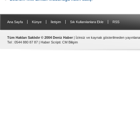
|
|
|
|
Ana Sayfa
Künye
İletişim
Sık Kullanılanlara Ekle
RSS
Tüm Hakları Saklıdır © 2004 Deniz Haber
| İzinsiz ve kaynak gösterilmeden yayınlan
Tel : 0544 880 87 87 |
Haber Scripti
:
CM Bilişim