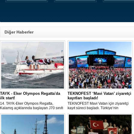
Diğer Haberler
TAYK - Eker Olympos Regatta'da
TEKNOFEST ‘Mavi Vatan’ ziyaretçi
ilk start!
kayıtları başladı!
14. TAYK-Eker Olympos Regatta,
TEKNOFEST Mavi Vatan için ziyaretçi
Kalamış açıklarında başlayan J70 sınıfı
kayıt süreci başladı. Türkiye’nin
yarışlarıyla ilk startını verdi. İstanbul'u 10
denizcilik ve savunma teknolojilerine
gün boyunca yelken coşkusuyla
odaklanan etkinliği, 20-23 Ağustos
buluşturacak organizasyonun ilk
tarihleri arasında Gölcük Tersanesi
gününde 9 tekne rüzgârla buluştu.
Komutanlığı’nda gerçekleştirilecek.