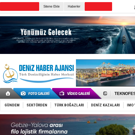
TURKISH MARITIME
Sitene Ekle
Haberler
CANLI YAYIN
Günün Haberleri
TAYK - Eke
İstanbul v
TEKNOFEST 
Tersane işç
İngiliz akt
GÜNDEM
SEKTÖRDEN
TÜRK BOĞAZLARI
DENİZ KAZALARI
IMO 
FESCO, Kar
DESE, BIMC
GİMBİRDER 
35 milyon T
İnsansız c