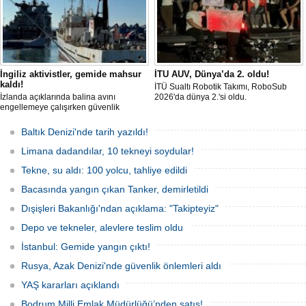
İngiliz aktivistler, gemide mahsur
İTU AUV, Dünya’da 2. oldu!
kaldı!
İTÜ Sualtı Robotik Takımı, RoboSub
İzlanda açıklarında balina avını
2026'da dünya 2.'si oldu.
engellemeye çalışırken güvenlik
güçlerince durdurulan Bandero adlı
protesto gemisindeki 21 çevre aktivisti,
Baltık Denizi'nde tarih yazıldı!
günlerdir gemiden çıkmalarına izin
verilmediğini ve temel haklarının ihlal
Limana dadandılar, 10 tekneyi soydular!
edildiğini öne sürdü. Mürettebatta iki
Britanyalı aktivist de bulunuyor.
Tekne, su aldı: 100 yolcu, tahliye edildi
Bacasında yangın çıkan Tanker, demirletildi
Dışişleri Bakanlığı'ndan açıklama: "Takipteyiz"
Depo ve tekneler, alevlere teslim oldu
İstanbul: Gemide yangın çıktı!
Rusya, Azak Denizi'nde güvenlik önlemleri aldı
YAŞ kararları açıklandı
Bodrum Milli Emlak Müdürlüğü’nden satış!