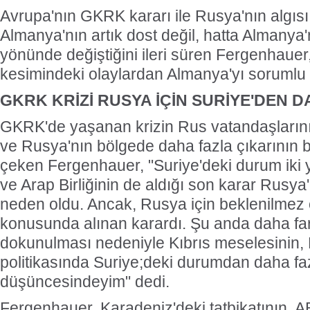
Avrupa'nın GKRK kararı ile Rusya'nın algıs
Almanya'nın artık dost değil, hatta Almany
yönünde değiştiğini ileri süren Fergenhaue
kesimindeki olaylardan Almanya'yı sorumlu 
GKRK KRİZİ RUSYA İÇİN SURİYE'DEN D
GKRK'de yaşanan krizin Rus vatandaşlarını
ve Rusya'nın bölgede daha fazla çıkarının 
çeken Fergenhauer, "Suriye'deki durum iki y
ve Arap Birliğinin de aldığı son karar Rusy
neden oldu. Ancak, Rusya için beklenilmez 
konusunda alınan karardı. Şu anda daha fark
dokunulması nedeniyle Kıbrıs meselesinin,
politikasında Suriye;deki durumdan daha fazl
düşüncesindeyim" dedi.
Fergenhauer, Karadeniz'deki tatbikatının, AB