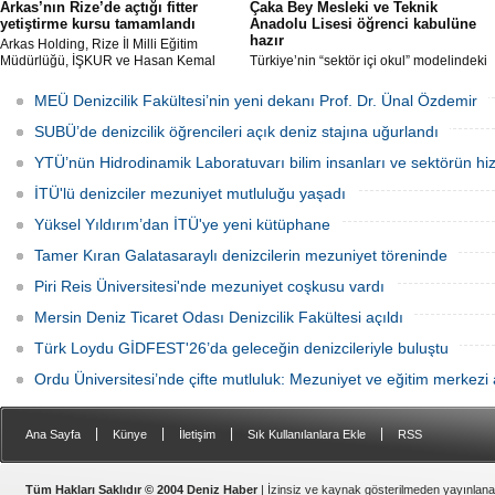
Arkas’nın Rize’de açtığı fitter
Çaka Bey Mesleki ve Teknik
yetiştirme kursu tamamlandı
Anadolu Lisesi öğrenci kabulüne
hazır
Arkas Holding, Rize İl Milli Eğitim
Müdürlüğü, İŞKUR ve Hasan Kemal
Türkiye’nin “sektör içi okul” modelindeki
Yardımcı MTAL iş birliği ile açılan Gemi
öncü uygulamalarından Millî Savunma
Tamir Ustası (Fitter) Yetiştirme Kursu’
Bakanlığı Çaka Bey Mesleki ve Teknik
MEÜ Denizcilik Fakültesi’nin yeni dekanı Prof. Dr. Ünal Özdemir
tamamlandı. Kursu başarıyla
Anadolu Lisesi, ilk öğrencilerini kabul
tamamlayıp sınavı geçecek adaylar
etmeye hazırlanıyor.
SUBÜ’de denizcilik öğrencileri açık deniz stajına uğurlandı
Arkas Deniz Ticaret Filosu’nda görev
alacak.
YTÜ’nün Hidrodinamik Laboratuvarı bilim insanları ve sektörün hi
İTÜ'lü denizciler mezuniyet mutluluğu yaşadı
Yüksel Yıldırım’dan İTÜ'ye yeni kütüphane
Tamer Kıran Galatasaraylı denizcilerin mezuniyet töreninde
Piri Reis Üniversitesi'nde mezuniyet coşkusu vardı
Mersin Deniz Ticaret Odası Denizcilik Fakültesi açıldı
Türk Loydu GİDFEST'26’da geleceğin denizcileriyle buluştu
Ordu Üniversitesi’nde çifte mutluluk: Mezuniyet ve eğitim merkezi a
|
|
|
|
Ana Sayfa
Künye
İletişim
Sık Kullanılanlara Ekle
RSS
Tüm Hakları Saklıdır © 2004 Deniz Haber
| İzinsiz ve kaynak gösterilmeden yayınlan