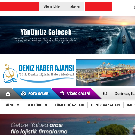
Sitene Ekle
Haberler
Günün Haberleri
Yüzyıl son
Anadolu Te
Derince, I
Tüpraş, ha
İTU AUV, D
GÜNDEM
SEKTÖRDEN
TÜRK BOĞAZLARI
DENİZ KAZALARI
IMO 
LNG taşıma
PROYAD, yat
Türkiye-Ir
Türk Armat
Deniz turi