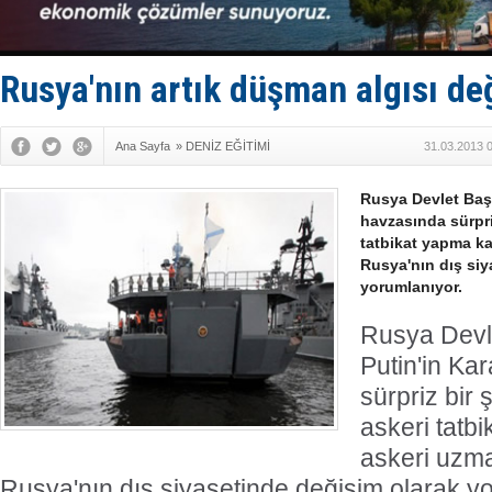
DÖDER, 28.
Fairline, T
Baltık Deni
Runit kubb
Rusya'nın artık düşman algısı değ
Limana dad
Ana Sayfa
»
DENİZ EĞİTİMİ
31.03.2013 
Rusya Devlet Başk
havzasında sürpri
tatbikat yapma ka
Rusya'nın dış siy
yorumlanıyor.
Rusya Devl
Putin'in Ka
sürpriz bir
askeri tatb
askeri uzma
Rusya'nın dış siyasetinde değişim olarak y