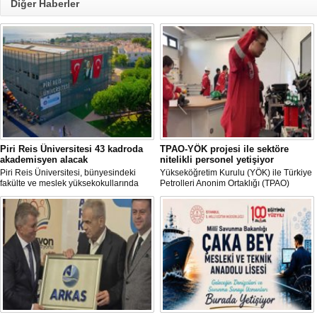
Diğer Haberler
Piri Reis Üniversitesi 43 kadroda
TPAO-YÖK projesi ile sektöre
akademisyen alacak
nitelikli personel yetişiyor
Piri Reis Üniversitesi, bünyesindeki
Yükseköğretim Kurulu (YÖK) ile Türkiye
fakülte ve meslek yüksekokullarında
Petrolleri Anonim Ortaklığı (TPAO)
görevlendirilmek üzere toplam 43
arasında imzalanan protokolle hayata
akademisyen alımı yapacağını duyurdu.
geçirilen "Açık Deniz Teknolojisi"
Başvurular 10 Ağustos 2026 tarihine
programları sektöre nitelikli personel
kadar devam edecek.
yetiştiriyor.