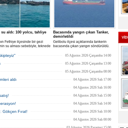
MS
eu
 su aldı: 100 yolcu, tahliye
Bacasında yangın çıkan Tanker,
demirletildi
VİD
ın Fethiye ilçesinde bir gezi
Gelibolu ilçesi açıklarında tankerin
nin su alması sebebiyle, teknede
bacasında çıkan yangın söndürüldü.
 100 yolcu tahliye edildi,
Tanker, ardından Şevketiye Demir
in batmaması için bölgede
Sahası'na demirletildi.
kipteyiz"
05 Ağustos 2026 Çarşamba 14:00
a çalışması başlatıldı.
u
05 Ağustos 2026 Çarşamba 13:00
05 Ağustos 2026 Çarşamba 08:00
Ç
mleri aldı
04 Ağustos 2026 Salı 17:00
04 Ağustos 2026 Salı 16:00
atış!
04 Ağustos 2026 Salı 15:00
perasyon!
04 Ağustos 2026 Salı 14:00
ı: Gökçen Fırat!
04 Ağustos 2026 Salı 10:00
sa
04 Ağustos 2026 Salı 00:00
03 Ağustos 2026 Pazartesi 15:00