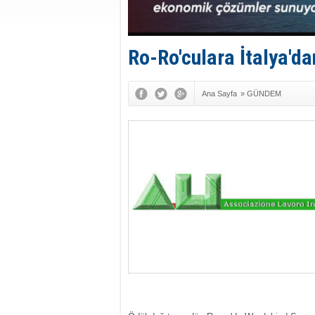
Ro-Ro'culara İtalya'da
Ana Sayfa
»
GÜNDEM