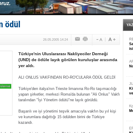
Fairline, Türkiye’de ‘SoleMarin’i seçti
Baltık Denizi'nde tarih yazıldı!
Runit kubbesi okyanusun derinliklerinde halkı tehdit 
Limana dadandılar, 10 tekneyi soydular!
n ödül
Türk Loydu’na Süveyş tonaj yetkisi
YA
R
26.05.2005 14:24
Sa
is
Türkiye'nin Uluslararası Nakliyeciler Derneği
da
(UND) de ödüle layık görülen kuruluşlar arasında
A
yer aldı.
No
ALI ONLUS VAKFINDAN RO-RO'CULARA ÖDÜL GELDİ
J
Türkiye'den italya'nın Trieste limanına Ro-Ro taşımacılığı
Ki
v
yapan şirketler, merkezi Roma'da bulunan "Ali Onlus" Vakfı
taralından "İyi Yönetim ödütü"ne layık görüldü.
Kp
Mo
Başarılı ve iyi yönetimi teşvik amacıyla vakfın bu yıl kişi
ve kurumlara dağıttığı 15 ödülden birini de Türkiye
kazandı.
E