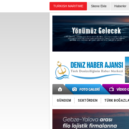
TURKISH MARITIME
Sitene Ekle
Haberler
Günün Haberleri
GÜNDEM
SEKTÖRDEN
TÜRK BOĞAZLA