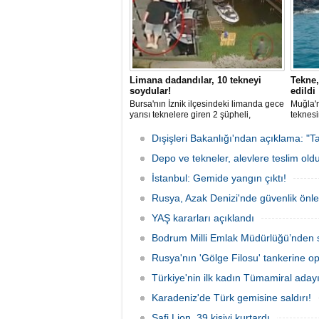
Limana dadandılar, 10 tekneyi
Tekne,
soydular!
edildi
Bursa'nın İznik ilçesindeki limanda gece
Muğla'n
yarısı teknelere giren 2 şüpheli,
teknesi
elektronik cihazlar ve değerli eşyalar
bulunan
çaldı. Olay, güvenlik kameralarına
teknen
Dışişleri Bakanlığı'ndan açıklama: "Ta
yansıdı, tekne sahiplerinin ihbarıyla
kurtarm
jandarma inceleme başlattı.
Depo ve tekneler, alevlere teslim old
İstanbul: Gemide yangın çıktı!
Rusya, Azak Denizi'nde güvenlik önle
YAŞ kararları açıklandı
Bodrum Milli Emlak Müdürlüğü’nden s
Rusya'nın 'Gölge Filosu' tankerine o
Türkiye'nin ilk kadın Tümamiral aday
Karadeniz'de Türk gemisine saldırı!
Safi Lion, 39 kişiyi kurtardı