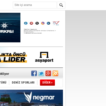
°C
sane oldu
ipliği yapacak
ekliyor
TÜRÜ
DENİZ SPORLARI
DİĞER »
nleme istiyor