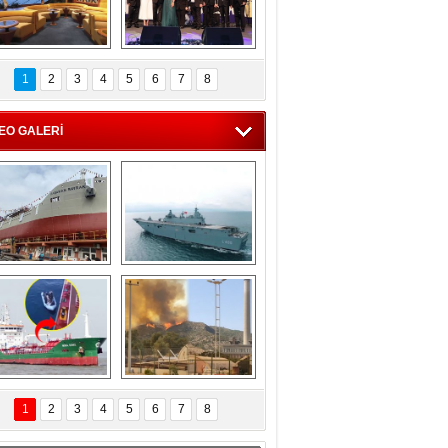
C'den 55 milyon 
5. Bosphorus Ship 
roluk turizm geliri 
Brokers Dinner, 
1
2
3
4
5
6
7
8
müjdesi
İstanbul’da yapıldı
EO GALERİ
eksan Tersanesi, 
TCG Anadolu, 
Başaran Bayrak 
tersane teknik 
tankerini suya 
seyrini tamamladı
indirdi
Göçmenlerin 
Milas’taki yangın 
imdadına Türk 
yeniden termik 
1
2
3
4
5
6
7
8
hipli MINA DENIZ 
santrallere doğru 
yetişti
ilerliyor