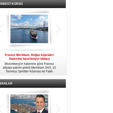
ERBEST KÜRSÜ
Fransız Meridiam, Boğaz köprüleri
Kendi yat limanına sahip en pahalı
ihalesine hazırlanıyor iddiası
özel adalar
Bloomberg'in haberine göre Fransız
Dünyanın en zengin insanlarından
altyapı yatırım şirketi Meridiam SAS, 15
bazıları için yaşam tarzının bir parçası
Temmuz Şehitler Köprüsü ile Fatih
sadece bir süper yat değil, aynı
R
Sultan Mehmet Köprüsü'nün
zamanda kendi yat limanı, helikopter
özelleştirilmesine yönelik ihaleyle
pisti ve seçkin villaları da içeren koca
ilgileniyor.
bir özel adadır.
İMANLAR