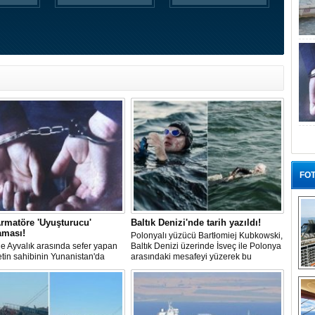
FOT
rmatöre 'Uyuşturucu'
Baltık Denizi'nde tarih yazıldı!
aması!
Polonyalı yüzücü Bartłomiej Kubkowski,
 ile Ayvalık arasında sefer yapan
Baltık Denizi üzerinde İsveç ile Polonya
ketin sahibinin Yunanistan'da
arasındaki mesafeyi yüzerek bu
dığı bildirildi.
başarının ilk örneği olarak tarihe geçti.
“G