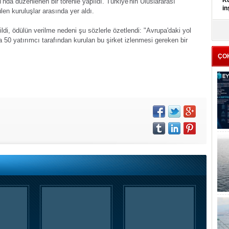
Kü
da düzenlenen bir törenle yapıldı. Türkiye'nin Uluslararası
in
len kuruluşlar arasında yer aldı.
ldi, ödülün verilme nedeni şu sözlerle özetlendi: "Avrupa'daki yol
K
Kı
50 yatırımcı tarafından kurulan bu şirket izlenmesi gereken bir
it
ÇO