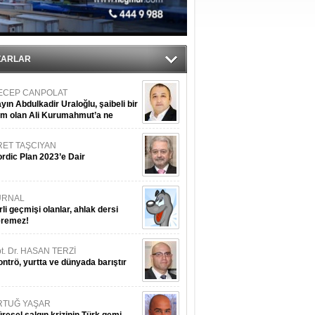
ediyor
ZARLAR
ECEP CANPOLAT
yın Abdulkadir Uraloğlu, şaibeli bir
im olan Ali Kurumahmut’a ne
nışıyorsunuz?
RET TAŞCIYAN
rdic Plan 2023’e Dair
URNAL
rli geçmişi olanlar, ahlak dersi
eremez!
t. Dr. HASAN TERZİ
ntrö, yurtta ve dünyada barıştır
RTUĞ YAŞAR