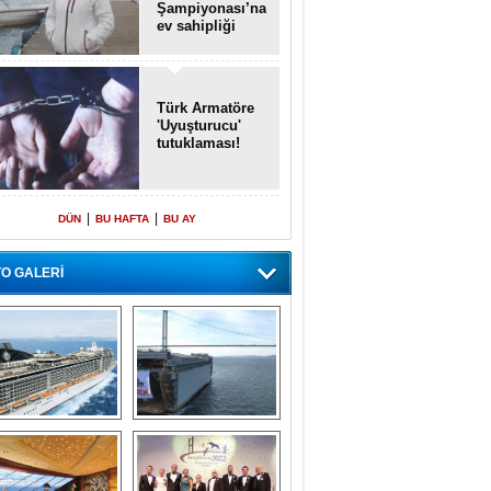
Şampiyonası’na
ev sahipliği
yapacak
Türk Armatöre
'Uyuşturucu'
tutuklaması!
|
|
DÜN
BU HAFTA
BU AY
O GALERİ
emi içinde gemi” 
Dünyada tek! 
konsepti ile MSC 
Denizaltı yüzer 
Splendida
havuzu intikal 
seyrine başladı