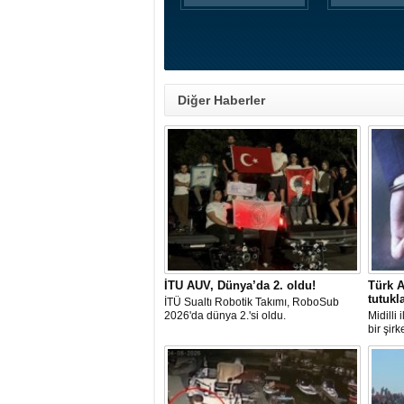
Diğer Haberler
İTU AUV, Dünya’da 2. oldu!
Türk A
tutukl
İTÜ Sualtı Robotik Takımı, RoboSub
2026'da dünya 2.'si oldu.
Midilli
bir şir
tutuklan