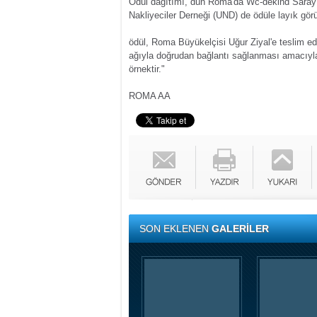
Ödül dağıtımı, dün Roma'da Wc-dekind Sarayı'n
Nakliyeciler Derneği (UND) de ödüle layık görü
ödül, Roma Büyükelçisi Uğur Ziyal'e teslim edi
ağıyla doğrudan bağlantı sağlanması amacıyla 
örnektir."
ROMA AA
SON EKLENEN
GALERİLER