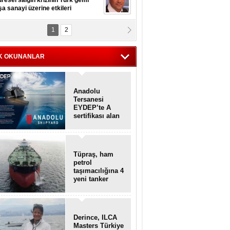
resel salgın krizinin Türk gemi
şa sanayi üzerine etkileri
1
2
pt. MESUT AZMİ GÖKSOY
lavuz kaptan kardeşlerime
hafen...
K OKUNANLAR
Anadolu
Tersanesi
EYDEP’te A
sertifikası alan
ilk tersane oldu
Tüpraş, ham
petrol
taşımacılığına 4
yeni tanker
daha ekliyor
Derince, ILCA
Masters Türkiye