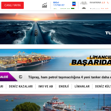
13798.82
Ankara
21 °C
CANLI YAYIN
Altın
6527.62
İzmir
25 °C
Dolar
47.6924
Antalya
25 °C
Euro
54.9897
Muğla
24 °C
Çanakkale
22 
Anadolu Tersanesi EYDEP’te A sertifikası alan ilk ter
Derince, ILCA Masters Türkiye Şampiyonası’na ev sah
Tüpraş, ham petrol taşımacılığına 4 yeni tanker daha 
İTU AUV, Dünya’da 2. oldu!
LNG taşımacılığında maliyetler katlandı
RI
DENİZ KAZALARI
IMO VE AB
ENERJİ
LİMANLAR
DENİZ KÜL
PROYAD, yat mürettebatı için yurt dışı harcı için düze
Türkiye-Irak enerji hattında yeni dönem başlıyor
Türk Armatöre 'Uyuşturucu' tutuklaması!
Deniz turizminde yeni ‘Ceza Rejimi’!
DÖDER, 28. Dönem Yönetim Kurulu Başkanını seçti!