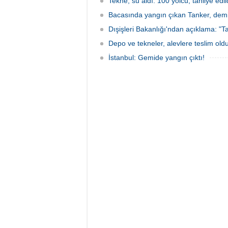
Tekne, su aldı: 100 yolcu, tahliye edil
Bacasında yangın çıkan Tanker, demir
Dışişleri Bakanlığı'ndan açıklama: "Ta
Depo ve tekneler, alevlere teslim old
İstanbul: Gemide yangın çıktı!