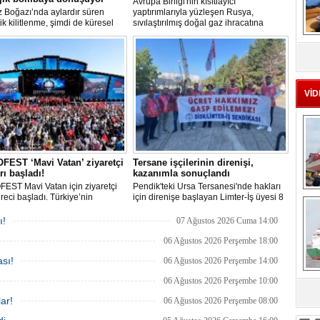
Avrupa Birliği'nin kısıtlayıcı
 Boğazı’nda aylardır süren
yaptırımlarıyla yüzleşen Rusya,
tik kilitlenme, şimdi de küresel
sıvılaştırılmış doğal gaz ihracatına
 bir çevre felaketinin kapısını
devam edebilmek için gizli bir filo
MS
ş olabilir. Sıcak sularda
geliştiriyor.
eu
siz bekleyen binden fazla gemi,
 deniz canlıları için devasa bir
merkezine dönüşmüş durumda.
VİD
EST ‘Mavi Vatan’ ziyaretçi
Tersane işçilerinin direnişi,
rı başladı!
kazanımla sonuçlandı
EST Mavi Vatan için ziyaretçi
Pendik'teki Ursa Tersanesi'nde hakları
Ç
üreci başladı. Türkiye’nin
için direnişe başlayan Limter-İş üyesi 8
lik ve savunma teknolojilerine
işçinin mücadelesi sonuç verdi. İşveren,
an etkinliği, 20-23 Ağustos
arabulucu görüşmesinde tüm
ı!
07 Ağustos 2026 Cuma 14:00
ri arasında Gölcük Tersanesi
alacakların ödenmesini kabul etti.
lığı’nda gerçekleştirilecek.
Sendika, sözlerin tutulmaması halinde
06 Ağustos 2026 Perşembe 18:00
direnişin süreceğini açıkladı
sı!
06 Ağustos 2026 Perşembe 14:00
06 Ağustos 2026 Perşembe 10:00
sa
ar!
06 Ağustos 2026 Perşembe 08:00