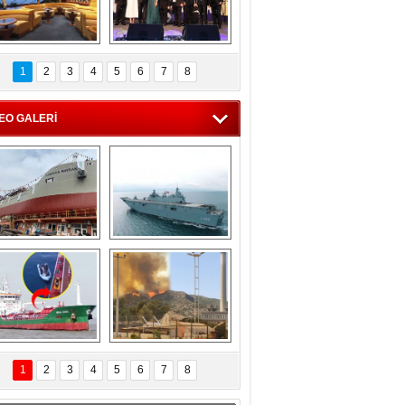
C'den 55 milyon 
5. Bosphorus Ship 
roluk turizm geliri 
Brokers Dinner, 
1
2
3
4
5
6
7
8
müjdesi
İstanbul’da yapıldı
EO GALERİ
eksan Tersanesi, 
TCG Anadolu, 
Başaran Bayrak 
tersane teknik 
tankerini suya 
seyrini tamamladı
indirdi
Göçmenlerin 
Milas’taki yangın 
imdadına Türk 
yeniden termik 
1
2
3
4
5
6
7
8
hipli MINA DENIZ 
santrallere doğru 
yetişti
ilerliyor