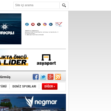
°C
ldürmüş
şüyor
TÜRÜ
DENİZ SPORLARI
DİĞER »
r