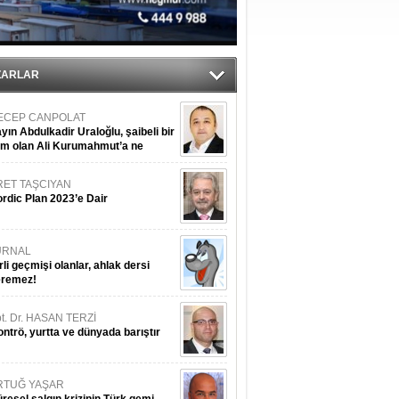
du
ZARLAR
ECEP CANPOLAT
yın Abdulkadir Uraloğlu, şaibeli bir
im olan Ali Kurumahmut’a ne
nışıyorsunuz?
RET TAŞCIYAN
rdic Plan 2023’e Dair
URNAL
rli geçmişi olanlar, ahlak dersi
eremez!
t. Dr. HASAN TERZİ
ntrö, yurtta ve dünyada barıştır
RTUĞ YAŞAR