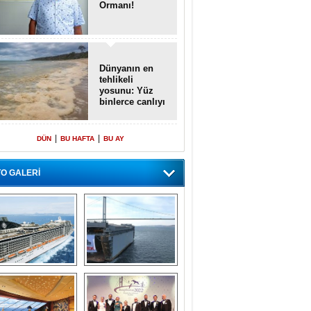
Ormanı!
Dünyanın en
tehlikeli
yosunu: Yüz
binlerce canlıyı
öldürmüş
|
|
DÜN
BU HAFTA
BU AY
O GALERİ
emi içinde gemi” 
Dünyada tek! 
konsepti ile MSC 
Denizaltı yüzer 
Splendida
havuzu intikal 
seyrine başladı