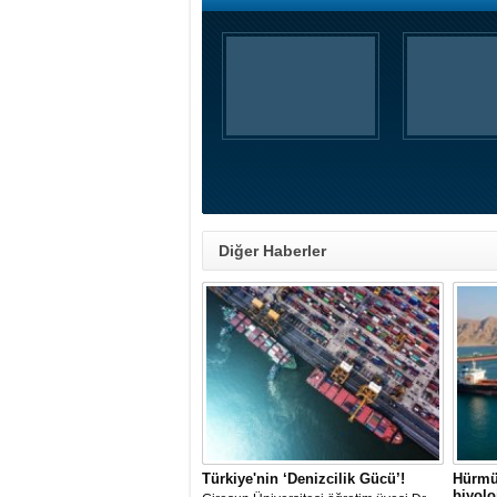
Diğer Haberler
Türkiye'nin ‘Denizcilik Gücü’!
Hürmü
biyol