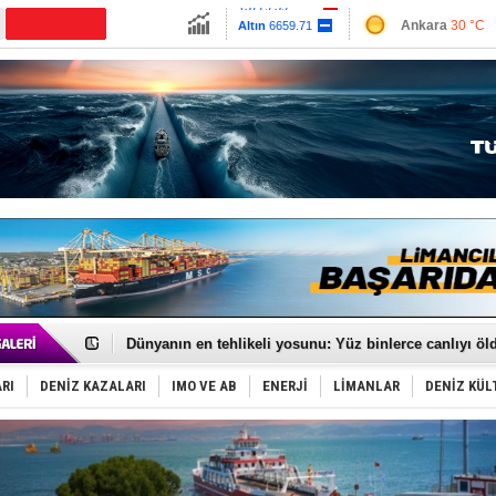
13779.39
Ankara
30 °C
Altın
6659.71
İzmir
34 °C
Dolar
47.6791
Antalya
36 °C
Euro
55.1258
Muğla
31 °C
Çanakkale
32 
SOCAR da MSC Tiger’a katıldı!
Türkiye'nin ‘Denizcilik Gücü’!
Dünyanın en tehlikeli yosunu: Yüz binlerce canlıyı ö
Hürmüz’de bekleyen gemiler biyolojik bombaya dönü
Rusya'nın gizli filosu büyüyor!
RI
DENİZ KAZALARI
IMO VE AB
ENERJİ
LİMANLAR
DENİZ KÜL
Keşfedildi: En büyük Mercan Ormanı!
D-Marin, Avrupa'nın tekne fuarlarına çıkarma yapacak
Van’da inşa edilen teknelere yoğun talep var
ASEAN ilk P&I Sigorta Kulübünü kurmaya hazırlanıyo
TAYK - Eker Olympos Regatta'da ilk start!