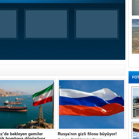
FOT
“G
z’de bekleyen gemiler
Rusya'nın gizli filosu büyüyor!
ojik bombaya dönüşüyor