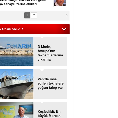
resel salgın krizinin Türk gemi
şa sanayi üzerine etkileri
1
2
pt. MESUT AZMİ GÖKSOY
lavuz kaptan kardeşlerime
hafen...
K OKUNANLAR
D-Marin,
Avrupa'nın
tekne fuarlarına
çıkarma
yapacak
Van’da inşa
edilen teknelere
yoğun talep var
Keşfedildi: En
büyük Mercan