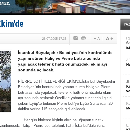
İstanbul ve Çanakkale: 6 ayda 40.000 gemi
TEKNOFEST ‘Mavi Vatan’ ziyaretçi kayıtları başladı!
Tersane işçilerinin direnişi, kazanımla sonuçlandı
İngiliz aktivistler, gemide mahsur kaldı!
 Ekim'de
FESCO, Karadeniz'de yeni sevkiyat taleplerini durdur
YA
R
26.07.2005 17:36
Sa
is
İstanbul Büyükşehir Belediyesi'nin kontrolünde
da
yapımı süren Haliç ve Pierre Loti arasında
A
yapılacak teleferik hattı önümüzdeki ekim ayı
No
sonunda açılacak.
PİERRE LOTİ TELEFERİĞİ EKİM'DE
İstanbul Büyükşehir
J
Ki
Belediyesi'nin kontrolünde yapımı süren Haliç ve Pierre
v
Loti arasında yapılacak teleferik hattı önümüzdeki ekim
ayı sonunda açılacak.
Özellikle yabancı turistlerin ilgisini
çeken Eyüp'te bulunan Pierre Loti'ye Eyüp Sultan'dan 20
Kp
Mo
dakika yerine 115 saniyede gidilebilecek.
Her gün binlerce kişinin akınına uğrayan turistik
nlenecek. Haliç - Pierre Loti teleferik hattı İstanbul'daki ikinci
E