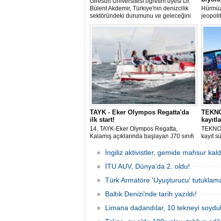
Giresun Üniversitesi öğretim üyesi Dr.
Bülent Akdemir, Türkiye'nin denizcilik
Hürmüz
sektöründeki durumunu ve geleceğini
jeopoli
değerlendirdi.
ölçekte
aralamı
hareket
istilacı
üreme 
TAYK - Eker Olympos Regatta'da
TEKNOF
ilk start!
kayıtla
14. TAYK-Eker Olympos Regatta,
TEKNOF
Kalamış açıklarında başlayan J70 sınıfı
kayıt s
yarışlarıyla ilk startını verdi. İstanbul'u 10
denizci
gün boyunca yelken coşkusuyla
odaklan
İngiliz aktivistler, gemide mahsur kald
buluşturacak organizasyonun ilk
tarihle
gününde 9 tekne rüzgârla buluştu.
İTU AUV, Dünya’da 2. oldu!
Komutan
Türk Armatöre 'Uyuşturucu' tutuklama
Baltık Denizi'nde tarih yazıldı!
Limana dadandılar, 10 tekneyi soydul