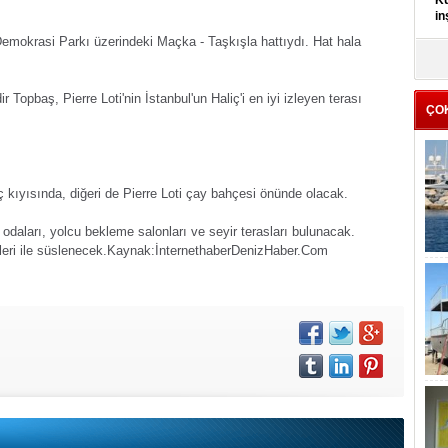
Kü
in
Demokrasi Parkı üzerindeki Maçka - Taşkışla hattıydı. Hat hala
K
Kı
it
pbaş, Pierre Loti'nin İstanbul'un Haliç'i en iyi izleyen terası
ÇO
ç kıyısında, diğeri de Pierre Loti çay bahçesi önünde olacak.
daları, yolcu bekleme salonları ve seyir terasları bulunacak.
leri ile süslenecek.
Kaynak:İnternethaber
DenizHaber.Com