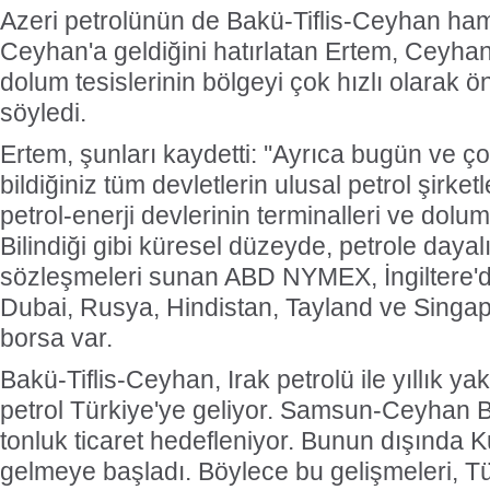
Azeri petrolünün de Bakü-Tiflis-Ceyhan ham p
Ceyhan'a geldiğini hatırlatan Ertem, Ceyhan'
dolum tesislerinin bölgeyi çok hızlı olarak 
söyledi.
Ertem, şunları kaydetti:
''Ayrıca bugün ve ç
bildiğiniz tüm devletlerin ulusal petrol şirket
petrol-enerji devlerinin terminalleri ve dolum 
Bilindiği gibi küresel düzeyde, petrole dayal
sözleşmeleri sunan ABD NYMEX, İngiltere'd
Dubai, Rusya, Hindistan, Tayland ve Singapu
borsa var.
Bakü-Tiflis-Ceyhan, Irak petrolü ile yıllık ya
petrol Türkiye'ye geliyor. Samsun-Ceyhan Bo
tonluk ticaret hedefleniyor. Bunun dışında Ku
gelmeye başladı. Böylece bu gelişmeleri, Tür