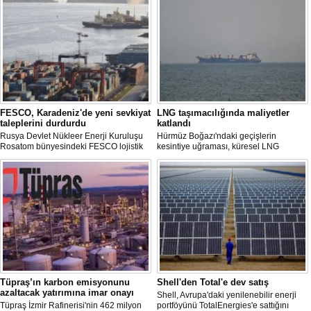
FESCO, Karadeniz'de yeni sevkiyat
LNG taşımacılığında maliyetler
taleplerini durdurdu
katlandı
Rusya Devlet Nükleer Enerji Kuruluşu
Hürmüz Boğazı'ndaki geçişlerin
Rosatom bünyesindeki FESCO lojistik
kesintiye uğraması, küresel LNG
şirketi, Karadeniz üzerinden yapılacak
arzında aksamalara yol açarken sefer
sevkiyatlara ilişkin yeni taleplerin
sürelerini uzattı ve gemi kiralama ile
kabulünü geçici olarak durdurdu.
deniz yakıtı maliyetlerini 2022 enerji
krizinden bu yana en yüksek seviyelere
çıkardı.
Tüpraş’ın karbon emisyonunu
Shell'den Total'e dev satış
azaltacak yatırımına imar onayı
Shell, Avrupa'daki yenilenebilir enerji
Tüpraş İzmir Rafinerisi'nin 462 milyon
portföyünü TotalEnergies'e sattığını