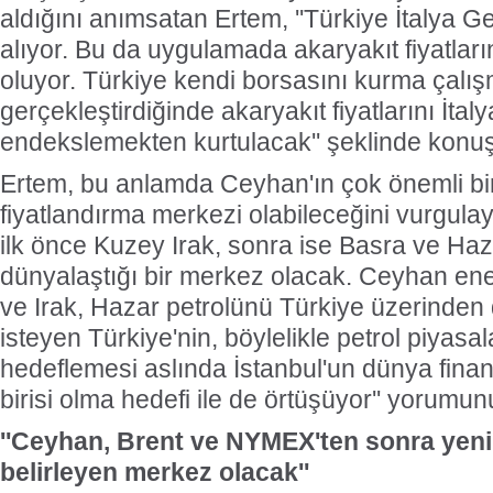
aldığını anımsatan Ertem, ''Türkiye İtalya 
alıyor. Bu da uygulamada akaryakıt fiyatlar
oluyor. Türkiye kendi borsasını kurma çalış
gerçekleştirdiğinde akaryakıt fiyatlarını İta
endekslemekten kurtulacak'' şeklinde konuş
Ertem, bu anlamda Ceyhan'ın çok önemli bir
fiyatlandırma merkezi olabileceğini vurgul
ilk önce Kuzey Irak, sonra ise Basra ve Haz
dünyalaştığı bir merkez olacak. Ceyhan en
ve Irak, Hazar petrolünü Türkiye üzerinde
isteyen Türkiye'nin, böylelikle petrol piyas
hedeflemesi aslında İstanbul'un dünya fina
birisi olma hedefi ile de örtüşüyor'' yorumun
''Ceyhan, Brent ve NYMEX'ten sonra yeni b
belirleyen merkez olacak''