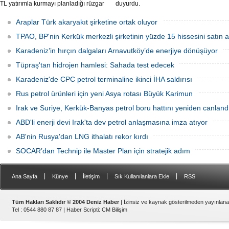
TL yatırımla kurmayı planladığı rüzgar
duyurdu.
ve güneş enerji santrali için hazırlanan
nazım ve uygulama imar planı
Araplar Türk akaryakıt şirketine ortak oluyor
değişiklikleri Çevre, Şehircilik ve İklim
Değişikliği Bakanlığı tarafından
TPAO, BP'nin Kerkük merkezli şirketinin yüzde 15 hissesini satın a
onaylandı.
Karadeniz’in hırçın dalgaları Arnavutköy’de enerjiye dönüşüyor
Tüpraş'tan hidrojen hamlesi: Sahada test edecek
Karadeniz'de CPC petrol terminaline ikinci İHA saldırısı
Rus petrol ürünleri için yeni Asya rotası Büyük Karimun
Irak ve Suriye, Kerkük-Banyas petrol boru hattını yeniden canland
ABD'li enerji devi Irak'ta dev petrol anlaşmasına imza atıyor
AB'nin Rusya'dan LNG ithalatı rekor kırdı
SOCAR’dan Technip ile Master Plan için stratejik adım
|
|
|
|
Ana Sayfa
Künye
İletişim
Sık Kullanılanlara Ekle
RSS
Tüm Hakları Saklıdır © 2004 Deniz Haber
| İzinsiz ve kaynak gösterilmeden yayınlan
Tel : 0544 880 87 87 |
Haber Scripti
:
CM Bilişim