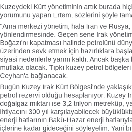
Kuzeydeki Kürt yönetiminin artık burada hi
yorumunu yapan Ertem, sözlerini şöyle tam
''Ama merkezi yönetim, hala İran ve Rusya,
yönlendirmesinde. Geçen sene Irak yönetim
Boğazı'nı kapatması halinde petrolünü dü
üzerinden sevk etmek için hazırlıklara başl
siyasi nedenlerle yarım kaldı. Ancak başka b
mutlaka olacak. Tıpkı kuzey petrol bölgeleri
Ceyhan'a bağlanacak.
Bugün Kuzey Irak Kürt Bölgesi'nde yaklaşık 4
petrol rezervi olduğu hesaplanıyor. Kuzey Ir
doğalgaz miktarı ise 3,2 trilyon metreküp, y
ihtiyacını 300 yıl karşılayabilecek büyüklük
enerji hatlarının Bakü-Hazar enerji hatlarıyl
içlerine kadar gideceğini söyleyelim. Yani bı