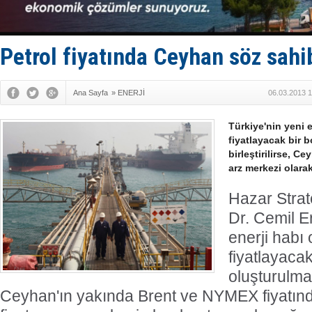
Dron saldı
'REGAL 1' i
Gemide 5 t
Yakıt barcı
Petrol fiyatında Ceyhan söz sahi
Rus İHA’la
Ana Sayfa
»
ENERJİ
06.03.2013 1
Türkiye'nin yeni 
fiyatlayacak bir 
birleştirilirse, Ce
arz merkezi olarak
Hazar Strat
Dr. Cemil E
enerji habı 
fiyatlayacak
oluşturulmas
Ceyhan'ın yakında Brent ve NYMEX fiyatınd