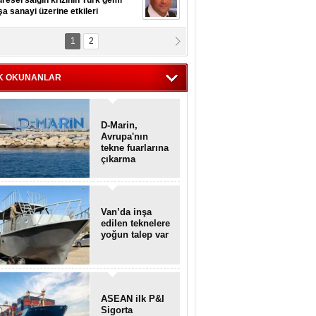
resel salgın krizinin Türk gemi
şa sanayi üzerine etkileri
1
2
pt. MESUT AZMİ GÖKSOY
lavuz kaptan kardeşlerime
hafen...
K OKUNANLAR
D-Marin,
Avrupa'nın
tekne fuarlarına
çıkarma
yapacak
Van’da inşa
edilen teknelere
yoğun talep var
ASEAN ilk P&I
Sigorta