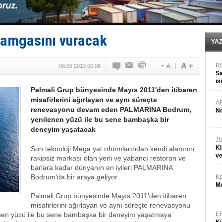
35 milyon TL'lik tekne projesinde karar çıktı
İnsansız cankurtaran ihalesini BlueForge kazandı
Yüzyıl sonra ilk kez dünyaya açılan gizemli ada!
Anadolu Tersanesi EYDEP’te A sertifikası alan ilk ter
damgasını vuracak
YA
R
08.05.2013 00:08
Sa
is
Palmali Grup bünyesinde Mayıs 2011'den itibaren
da
misafirlerini ağırlayan ve aynı süreçte
A
renevasyonu devam eden PALMARINA Bodrum,
No
yenilenen yüzü ile bu sene bambaşka bir
deneyim yaşatacak
J
Ki
Son teknoloji Mega yat rıhtımlarından kendi alanının
v
rakipsiz markası olan yerli ve yabancı restoran ve
barlara kadar dünyanın en iyileri PALMARINA
Bodrum'da bir araya geliyor…
Kp
Mo
Palmali Grup bünyesinde Mayıs 2011'den itibaren
misafirlerini ağırlayan ve aynı süreçte renevasyonu
n yüzü ile bu sene bambaşka bir deneyim yaşatmaya
E