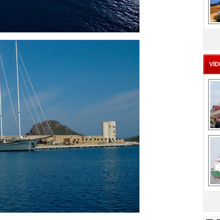
MS
eu
VİD
Ç
sa