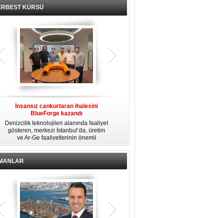
ERBEST KÜRSÜ
İnsansız cankurtaran ihalesini
Yüzyıl sonra ilk kez dünyaya açılan
BlueForge kazandı
gizemli ada!
Denizcilik teknolojileri alanında faaliyet
Niihau adası, 1864'ten beri süren
gösteren, merkezi İstanbul’da, üretim
izolasyonunu sona erdirerek kontrollü
a
ve Ar-Ge faaliyetlerinin önemli
turist ziyaretlerine açıldı. Ada sakinleri,
bölümünü ise Trabzon’da sürdüren
modern teknolojiden uzak, katı
BlueForge, ResQR insansız
kurallarla dolu bir yaşam sürdürüyor.
cankurtaran sistemi ihalesini kazandı
İMANLAR