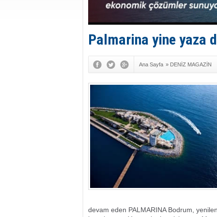
Palmarina yine yaza 
Ana Sayfa
»
DENİZ MAGAZİN
devam eden PALMARINA Bodrum, yenilene