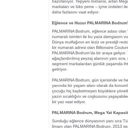
hazırlanıyor. Yepyeni mimarisi, artan Mega
markaları ve lüks yeme – içme üniteleri i
daha fazlasını vaat ediyor.
Eğlence ve Huzur PALMARINA Bodrum
PALMARINA Bodrum, eğlence adası olan "
numaralı isimleri ile bu yaza damgasını vu
Dünya mutfağının en leziz ve prestijli resto
bir numaralı adresi olan Billionaire Coutu
PALMARINA Bodrum'da bir araya geliyor. 70
ağaçlandırılmış peyzaj alanının yanı sıra,
segment markalardan günlük yaşamda ihtiya
getiriyor.
PALMARINA Bodrum, gün içerisinde ve her 
yanında bir yaşam alanı olarak da konumlan
çocuğu hiç kaybetmeyen büyüklere yönelik su
yazın sıcaklığını ve coşkusunu yaşayabil
bir yaz vaat ediyor.
PALMARINA Bodrum, Mega Yat Kapasite
Sunduğu eğlence dünyasının yanı sıra Tür
limanı olan PALMARINA Bodrum, 2013 sezon