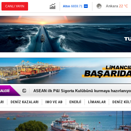
13779.39
Ankara
22 °C
Altın
6659.71
İzmir
23 °C
Dolar
47.6791
Antalya
26 °C
Euro
55.1258
Muğla
20 °C
Çanakkale
22 
D-Marin, Avrupa'nın tekne fuarlarına çıkarma yapacak
Van’da inşa edilen teknelere yoğun talep var
ASEAN ilk P&I Sigorta Kulübünü kurmaya hazırlanıyo
TAYK - Eker Olympos Regatta'da ilk start!
İstanbul ve Çanakkale: 6 ayda 40.000 gemi
RI
DENİZ KAZALARI
IMO VE AB
ENERJİ
LİMANLAR
DENİZ KÜL
TEKNOFEST ‘Mavi Vatan’ ziyaretçi kayıtları başladı!
Tersane işçilerinin direnişi, kazanımla sonuçlandı
İngiliz aktivistler, gemide mahsur kaldı!
FESCO, Karadeniz'de yeni sevkiyat taleplerini durdur
DESE, BIMCO’ya katıldı
GİMBİRDER gemi inşa yan sanayinin sorunlarını tartış