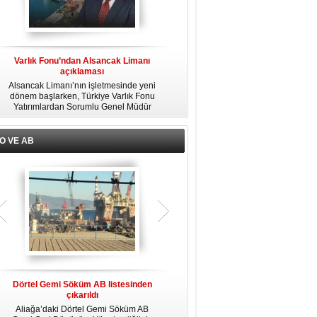
Varlık Fonu’ndan Alsancak Limanı
Ege Port Kuşadası Limanı'na 425
açıklaması
metrelik yeni iskele
Alsancak Limanı’nın işletmesinde yeni
Dünyada 30'dan fazla yolcu limanı
dönem başlarken, Türkiye Varlık Fonu
işleten Global Ports Holding'in
Yatırımlardan Sorumlu Genel Müdür
kurucusu ve Yönetim Kurulu Başkanı
Yardımcısı Aziz Murat Uluğ, limanda
Mehmet Kutman'ın sahibi olduğu Ege
u
satış ya da imtiyaz devri yapılmadığını
Port Kuşadası, yeni bir yatırım
belirterek, “Yük limanı operasyonlarını
hamlesine hazırlanıyor.
O VE AB
yerli ve milli Alport’a teslim ettik”
açıklamasında bulundu.
Dörtel Gemi Söküm AB listesinden
IMO Liman Güvenliği Bölgesel
çıkarıldı
Çalıştayı İstanbul'da düzenlendi
Aliağa’daki Dörtel Gemi Söküm AB
“IMO Liman Tesisi Güvenlik Denetçileri