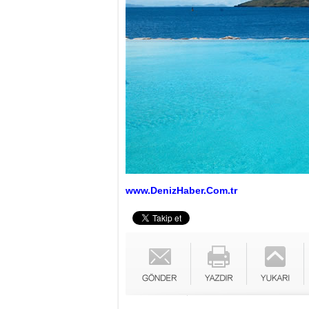
www.DenizHaber.Com.tr