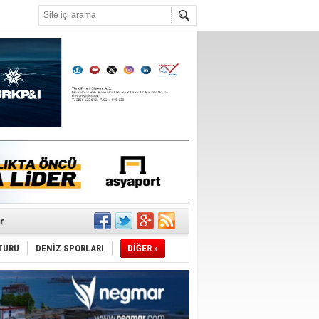
°C
r
TÜRÜ
DENİZ SPORLARI
DİĞER »
du
tı