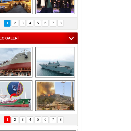
C'den 55 milyon 
5. Bosphorus Ship 
roluk turizm geliri 
Brokers Dinner, 
1
2
3
4
5
6
7
8
müjdesi
İstanbul’da yapıldı
EO GALERİ
eksan Tersanesi, 
TCG Anadolu, 
Başaran Bayrak 
tersane teknik 
tankerini suya 
seyrini tamamladı
indirdi
Göçmenlerin 
Milas’taki yangın 
imdadına Türk 
yeniden termik 
1
2
3
4
5
6
7
8
hipli MINA DENIZ 
santrallere doğru 
yetişti
ilerliyor