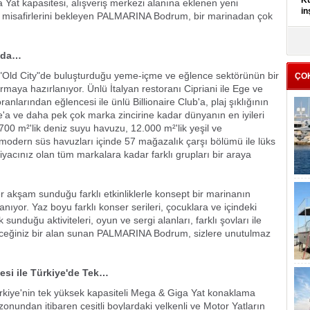
Kü
 Yat kapasitesi, alışveriş merkezi alanına eklenen yeni
in
le misafirlerini bekleyen PALMARINA Bodrum, bir marinadan çok
K
Kı
'da…
it
Old City"de buluşturduğu yeme-içme ve eğlence sektörünün bir
ÇO
rmaya hazırlanıyor. Ünlü İtalyan restoranı Cipriani ile Ege ve
ranlarından eğlencesi ile ünlü Billionaire Club'a, plaj şıklığının
re'a ve daha pek çok marka zincirine kadar dünyanın en iyileri
0 m²'lik deniz suyu havuzu, 12.000 m²'lik yeşil ve
 modern süs havuzları içinde 57 mağazalık çarşı bölümü ile lüks
cınız olan tüm markalara kadar farklı grupları bir araya
akşam sunduğu farklı etkinliklerle konsept bir marinanın
ıyor. Yaz boyu farklı konser serileri, çocuklara ve içindeki
nduğu aktiviteleri, oyun ve sergi alanları, farklı şovları ile
eceğiniz bir alan sunan PALMARINA Bodrum, sizlere unutulmaz
si ile Türkiye'de Tek…
kiye'nin tek yüksek kapasiteli Mega & Giga Yat konaklama
undan itibaren çeşitli boylardaki yelkenli ve Motor Yatların