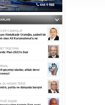
sane oldu
ZARLAR
ECEP CANPOLAT
yın Abdulkadir Uraloğlu, şaibeli bir
im olan Ali Kurumahmut’a ne
nışıyorsunuz?
RET TAŞCIYAN
rdic Plan 2023’e Dair
URNAL
rli geçmişi olanlar, ahlak dersi
eremez!
t. Dr. HASAN TERZİ
ntrö, yurtta ve dünyada barıştır
RTUĞ YAŞAR