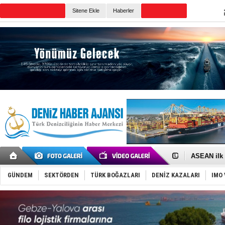
Sitene Ekle
Haberler
Günün Haberleri
D-Marin, A
Van’da inş
ASEAN ilk 
TAYK - Eke
İstanbul v
GÜNDEM
SEKTÖRDEN
TÜRK BOĞAZLARI
DENİZ KAZALARI
IMO 
TEKNOFEST 
Tersane işç
İngiliz akt
FESCO, Kar
DESE, BIMC