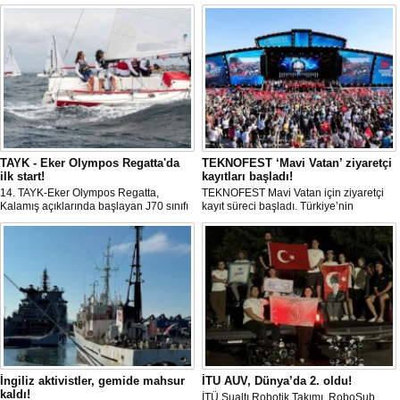
TAYK - Eker Olympos Regatta'da
TEKNOFEST ‘Mavi Vatan’ ziyaretçi
ilk start!
kayıtları başladı!
14. TAYK-Eker Olympos Regatta,
TEKNOFEST Mavi Vatan için ziyaretçi
Kalamış açıklarında başlayan J70 sınıfı
kayıt süreci başladı. Türkiye’nin
yarışlarıyla ilk startını verdi. İstanbul'u 10
denizcilik ve savunma teknolojilerine
gün boyunca yelken coşkusuyla
odaklanan etkinliği, 20-23 Ağustos
buluşturacak organizasyonun ilk
tarihleri arasında Gölcük Tersanesi
gününde 9 tekne rüzgârla buluştu.
Komutanlığı’nda gerçekleştirilecek.
İngiliz aktivistler, gemide mahsur
İTU AUV, Dünya’da 2. oldu!
kaldı!
İTÜ Sualtı Robotik Takımı, RoboSub