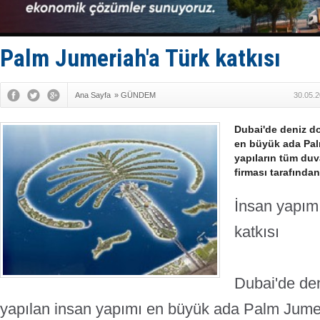
GİMBİRDER 
35 milyon T
İnsansız c
Yüzyıl son
Palm Jumeriah'a Türk katkısı
Anadolu Te
Ana Sayfa
»
GÜNDEM
30.05.2
Dubai'de deniz do
en büyük ada Pal
yapıların tüm duv
firması tarafından
İnsan yapım
katkısı
Dubai'de den
yapılan insan yapımı en büyük ada Palm Jumer