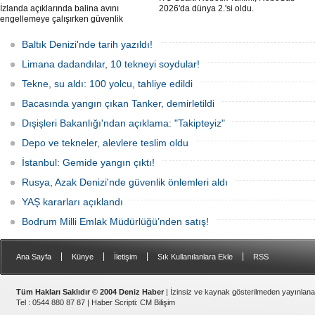
İzlanda açıklarında balina avını
2026'da dünya 2.'si oldu.
engellemeye çalışırken güvenlik
güçlerince durdurulan Bandero adlı
protesto gemisindeki 21 çevre aktivisti,
Baltık Denizi'nde tarih yazıldı!
günlerdir gemiden çıkmalarına izin
verilmediğini ve temel haklarının ihlal
Limana dadandılar, 10 tekneyi soydular!
edildiğini öne sürdü. Mürettebatta iki
Britanyalı aktivist de bulunuyor.
Tekne, su aldı: 100 yolcu, tahliye edildi
Bacasında yangın çıkan Tanker, demirletildi
Dışişleri Bakanlığı'ndan açıklama: "Takipteyiz"
Depo ve tekneler, alevlere teslim oldu
İstanbul: Gemide yangın çıktı!
Rusya, Azak Denizi'nde güvenlik önlemleri aldı
YAŞ kararları açıklandı
Bodrum Milli Emlak Müdürlüğü’nden satış!
|
|
|
|
Ana Sayfa
Künye
İletişim
Sık Kullanılanlara Ekle
RSS
Tüm Hakları Saklıdır © 2004 Deniz Haber
| İzinsiz ve kaynak gösterilmeden yayınlan
Tel : 0544 880 87 87 |
Haber Scripti
:
CM Bilişim