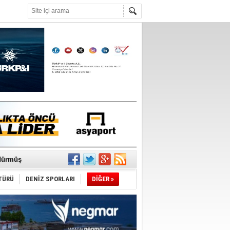
°C
ediyor
ldürmüş
TÜRÜ
DENİZ SPORLARI
DİĞER »