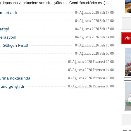
 deposuna ve teknelere sıçradı.
yükseldi. Gemi römorkörler eşliğinde
 ekipleri uzun uğraşlar sonucu
Ahırkapı açıklarına demirletildi.
 kontrol altına aldı.
mleri aldı
04 Ağustos 2026 Salı 17:00
MS
04 Ağustos 2026 Salı 16:00
eu
atış!
04 Ağustos 2026 Salı 15:00
perasyon!
04 Ağustos 2026 Salı 14:00
VİD
ı: Gökçen Fırat!
04 Ağustos 2026 Salı 10:00
04 Ağustos 2026 Salı 00:00
03 Ağustos 2026 Pazartesi 15:00
03 Ağustos 2026 Pazartesi 14:00
 durma noktasında!
03 Ağustos 2026 Pazartesi 10:00
Ç
unu geliştirdi
03 Ağustos 2026 Pazartesi 08:00
sa