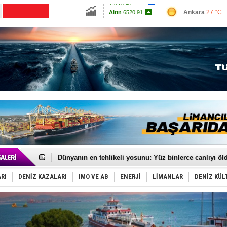
13720.47
Ankara
27 °C
Altın
6520.91
İzmir
30 °C
Dolar
47.5964
Antalya
34 °C
Euro
55.0663
Muğla
28 °C
Çanakkale
27 
Baltık Denizi'nde tarih yazıldı!
Runit kubbesi okyanusun derinliklerinde halkı tehdit 
Dünyanın en tehlikeli yosunu: Yüz binlerce canlıyı ö
Türk Loydu’na Süveyş tonaj yetkisi
Hüseyin Mengi: “Yapay Zekâ, Ustanın yerini alamaz”
RI
DENİZ KAZALARI
IMO VE AB
ENERJİ
LİMANLAR
DENİZ KÜL
Hat-San Tersanesi’nden yüzer havuza omurga: NB26
Med Marine’e yeni Römorkör!
KOSDER’den Karadeniz için ‘Çağrı’!
Kalyoncu’dan ‘Sefer’ kararı!
Tekne, su aldı: 100 yolcu, tahliye edildi