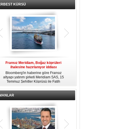
ERBEST KÜRSÜ
Fransız Meridiam, Boğaz köprüleri
Kendi yat limanına sahip en pahalı
ihalesine hazırlanıyor iddiası
özel adalar
Bloomberg'in haberine göre Fransız
Dünyanın en zengin insanlarından
altyapı yatırım şirketi Meridiam SAS, 15
bazıları için yaşam tarzının bir parçası
Temmuz Şehitler Köprüsü ile Fatih
sadece bir süper yat değil, aynı
R
Sultan Mehmet Köprüsü'nün
zamanda kendi yat limanı, helikopter
özelleştirilmesine yönelik ihaleyle
pisti ve seçkin villaları da içeren koca
ilgileniyor.
bir özel adadır.
İMANLAR