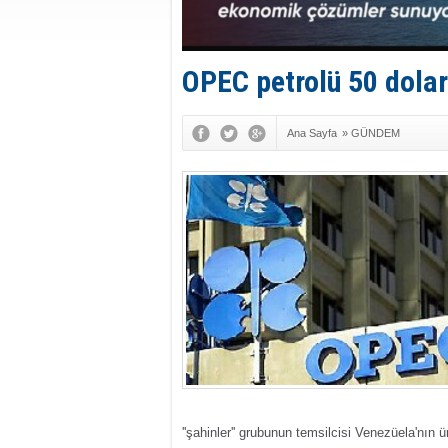
OPEC petrolü 50 doları
Ana Sayfa
»
GÜNDEM
''şahinler'' grubunun temsilcisi Venezüela'nın ü