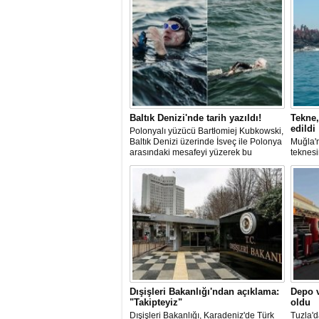
Baltık Denizi'nde tarih yazıldı!
Tekne,
edildi
Polonyalı yüzücü Bartłomiej Kubkowski,
Baltık Denizi üzerinde İsveç ile Polonya
Muğla'n
arasındaki mesafeyi yüzerek bu
teknesi
başarının ilk örneği olarak tarihe geçti.
bulunan
teknen
kurtarm
Dışişleri Bakanlığı'ndan açıklama:
Depo v
"Takipteyiz"
oldu
Dışişleri Bakanlığı, Karadeniz'de Türk
Tuzla'd