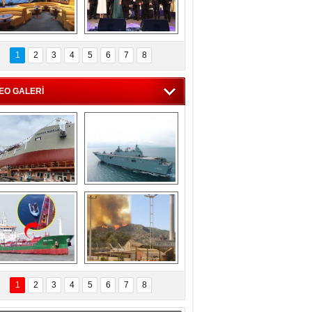
C'den 55 milyon 
5. Bosphorus Ship 
roluk turizm geliri 
Brokers Dinner, 
1
2
3
4
5
6
7
8
müjdesi
İstanbul’da yapıldı
EO GALERİ
eksan Tersanesi, 
TCG Anadolu, 
Başaran Bayrak 
tersane teknik 
tankerini suya 
seyrini tamamladı
indirdi
Göçmenlerin 
Milas’taki yangın 
imdadına Türk 
yeniden termik 
1
2
3
4
5
6
7
8
hipli MINA DENIZ 
santrallere doğru 
yetişti
ilerliyor