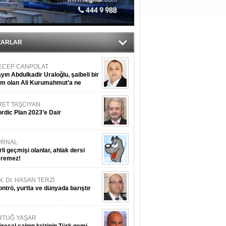
ZARLAR
ECEP CANPOLAT
yın Abdulkadir Uraloğlu, şaibeli bir
im olan Ali Kurumahmut’a ne
nışıyorsunuz?
RET TAŞCIYAN
rdic Plan 2023’e Dair
URNAL
rli geçmişi olanlar, ahlak dersi
eremez!
t. Dr. HASAN TERZİ
ntrö, yurtta ve dünyada barıştır
RTUĞ YAŞAR