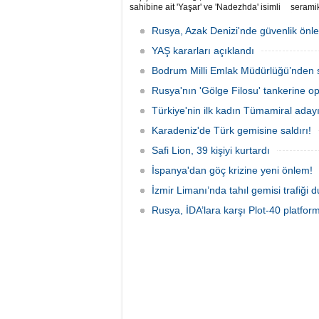
sahibine ait 'Yaşar' ve 'Nadezhda' isimli
seramik
sivil gemilere yönelik insansız hava
İtfaiye
araçlarıyla gerçekleştirilen saldırıda
alevleri
Rusya, Azak Denizi'nde güvenlik önle
yaralanan personelin sağlık durumu ve
güvenliğinin yakından takip edildiğini
YAŞ kararları açıklandı
duyurdu.
Bodrum Milli Emlak Müdürlüğü’nden s
Rusya'nın 'Gölge Filosu' tankerine o
Türkiye'nin ilk kadın Tümamiral aday
Karadeniz'de Türk gemisine saldırı!
Safi Lion, 39 kişiyi kurtardı
İspanya'dan göç krizine yeni önlem!
İzmir Limanı’nda tahıl gemisi trafiği
Rusya, İDA’lara karşı Plot-40 platform