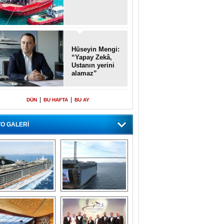
Hüseyin Mengi:
“Yapay Zekâ,
Ustanın yerini
alamaz”
|
|
DÜN
BU HAFTA
BU AY
O GALERİ
emi içinde gemi” 
Dünyada tek! 
konsepti ile MSC 
Denizaltı yüzer 
Splendida
havuzu intikal 
seyrine başladı