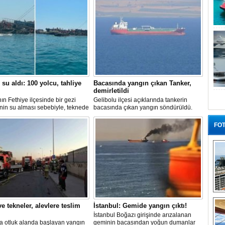
 su aldı: 100 yolcu, tahliye
Bacasında yangın çıkan Tanker,
demirletildi
ın Fethiye ilçesinde bir gezi
Gelibolu ilçesi açıklarında tankerin
nin su alması sebebiyle, teknede
bacasında çıkan yangın söndürüldü.
 100 yolcu tahliye edildi,
Tanker, ardından Şevketiye Demir
in batmaması için bölgede
Sahası'na demirletildi.
FOT
a çalışması başlatıldı.
“G
e tekneler, alevlere teslim
İstanbul: Gemide yangın çıktı!
İstanbul Boğazı girişinde arızalanan
a otluk alanda başlayan yangın
geminin bacasından yoğun dumanlar