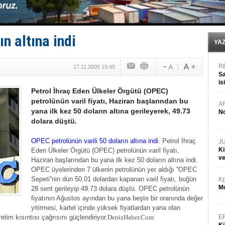
Bacasında yangın çıkan Tanker, demirletildi
Dışişleri Bakanlığı'ndan açıklama: "Takipteyiz"
Depo ve tekneler, alevlere teslim oldu
Kruvaziyer Şirketleri işte buralara ‘Yatırım’ yapıyor
n altına indi
SES Yachts’tan EPOQ 36!
YA
R
17.11.2005 15:40
Sa
is
Petrol İhraç Eden Ülkeler Örgütü (OPEC)
da
petrolünün varil fiyatı, Haziran başlarından bu
A
yana ilk kez 50 doların altına gerileyerek, 49.73
No
dolara düştü.
OPEC petrolünün varili 50 doların altına indi
. Petrol İhraç
J
Ki
Eden Ülkeler Örgütü (OPEC) petrolünün varil fiyatı,
v
Haziran başlarından bu yana ilk kez 50 doların altına indi.
OPEC üyelerinden 7 ülkenin petrolünün yer aldığı ''OPEC
Sepeti''nin dün 50.01 dolardan kapanan varil fiyatı, buğün
Kp
Mo
28 sent gerileyip 49.73 dolara düştü.
OPEC petrolünün
fiyatının Ağustos ayından bu yana beşte bir oranında değer
yitirmesi, kartel içinde yüksek fiyatlardan yana olan
retim kısıntısı çağrısını güçlendiriyor.
DenizHaber.Com
E