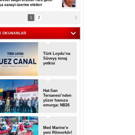
resel salgın krizinin Türk gemi
şa sanayi üzerine etkileri
1
2
pt. MESUT AZMİ GÖKSOY
lavuz kaptan kardeşlerime
hafen...
K OKUNANLAR
Türk Loydu’na
Süveyş tonaj
yetkisi
Hat-San
Tersanesi’nden
yüzer havuza
omurga: NB26
Med Marine’e
yeni Römorkör!