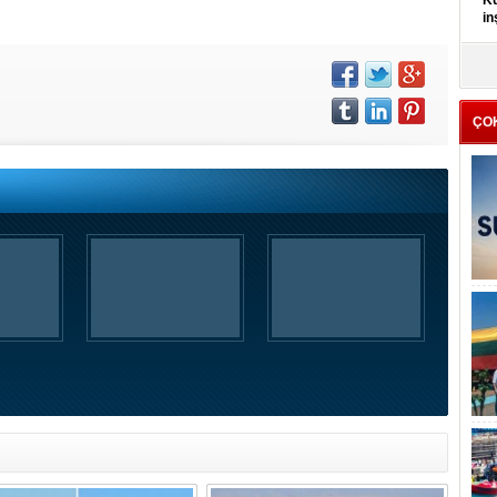
Kü
in
K
Kı
it
ÇO