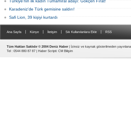
Türkiye'nin ilk kadın Tümamiral adayı: Gökçen Fırat!
Karadeniz'de Türk gemisine saldırı!
Safi Lion, 39 kişiyi kurtardı
|
|
|
|
Ana Sayfa
Künye
İletişim
Sık Kullanılanlara Ekle
RSS
Tüm Hakları Saklıdır © 2004 Deniz Haber
| İzinsiz ve kaynak gösterilmeden yayınlan
Tel : 0544 880 87 87 |
Haber Scripti
:
CM Bilişim