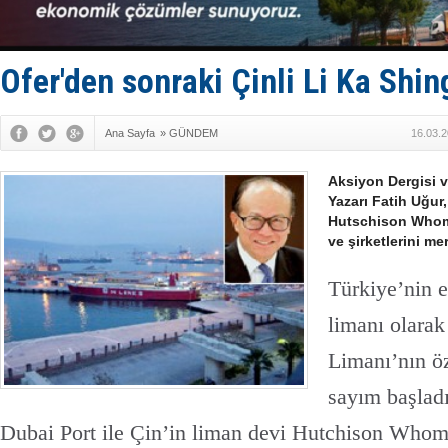
Limana dad
Türk Loydu
Hüseyin Me
Hat-San Te
Ofer'den sonraki Çinli Li Ka Shin
Med Marine
Ana Sayfa
»
GÜNDEM
16.03.2
Aksiyon Dergisi 
Yazarı Fatih Uğur,
Hutschison Whomp
ve şirketlerini mer
Türkiye’nin 
limanı olarak
Limanı’nın öz
sayım başlad
Dubai Port ile Çin’in liman devi Hutchison Whom