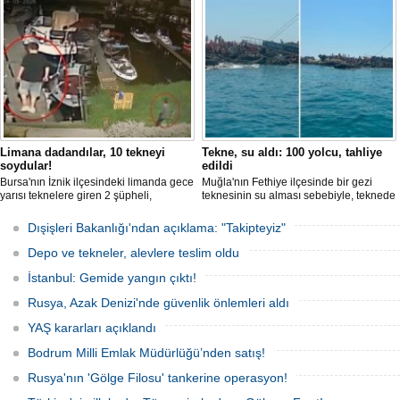
Limana dadandılar, 10 tekneyi
Tekne, su aldı: 100 yolcu, tahliye
soydular!
edildi
Bursa'nın İznik ilçesindeki limanda gece
Muğla'nın Fethiye ilçesinde bir gezi
yarısı teknelere giren 2 şüpheli,
teknesinin su alması sebebiyle, teknede
elektronik cihazlar ve değerli eşyalar
bulunan 100 yolcu tahliye edildi,
çaldı. Olay, güvenlik kameralarına
teknenin batmaması için bölgede
Dışişleri Bakanlığı'ndan açıklama: "Takipteyiz"
yansıdı, tekne sahiplerinin ihbarıyla
kurtarma çalışması başlatıldı.
jandarma inceleme başlattı.
Depo ve tekneler, alevlere teslim oldu
İstanbul: Gemide yangın çıktı!
Rusya, Azak Denizi'nde güvenlik önlemleri aldı
YAŞ kararları açıklandı
Bodrum Milli Emlak Müdürlüğü’nden satış!
Rusya'nın 'Gölge Filosu' tankerine operasyon!