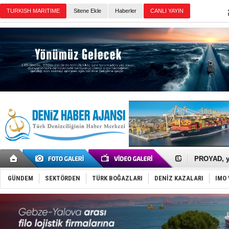
TURKISH MARITIME
Sitene Ekle
Haberler
CANLI YAYIN
Günün Haberleri
İTU AUV, D
LNG taşıma
PROYAD, yat
Türkiye-Ir
Türk Armat
GÜNDEM
SEKTÖRDEN
TÜRK BOĞAZLARI
DENİZ KAZALARI
IMO 
Deniz turi
DÖDER, 28.
Fairline, T
Baltık Deni
Runit kubb