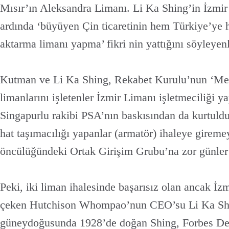
Mısır’ın Aleksandra Limanı. Li Ka Shing’in İzmir
ardında ‘büyüyen Çin ticaretinin hem Türkiye’ye 
aktarma limanı yapma’ fikri nin yattığını söyleyenl
Kutman ve Li Ka Shing, Rekabet Kurulu’nun ‘Mer
limanlarını işletenler İzmir Limanı işletmeciliği y
Singapurlu rakibi PSA’nın baskısından da kurtuldu
hat taşımacılığı yapanlar (armatör) ihaleye gireme
öncülüğündeki Ortak Girişim Grubu’na zor günler 
Peki, iki liman ihalesinde başarısız olan ancak İz
çeken Hutchison Whompao’nun CEO’su Li Ka Shi
güneydoğusunda 1928’de doğan Shing, Forbes Der