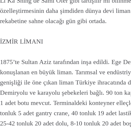
Li Ka Shing de Sami Ofer gibi tartışılır mı bilin
özelleştirmesinin daha şimdiden dünya devi liman i
rekabetine sahne olacağı gün gibi ortada.
İZMİR LİMANI
1875’te Sultan Aziz tarafından inşa edildi. Ege Den
konuşlanan en büyük liman. Tarımsal ve endüstriye
genişliği ile öne çıkan liman Türkiye ihracatında 
Demiryolu ve karayolu şebekeleri bağlı. 90 ton kapa
1 adet botu mevcut. Terminaldeki konteyner elleç
tonluk 5 adet gantry crane, 40 tonluk 19 adet lastik
25-42 tonluk 20 adet dolu, 8-10 tonluk 20 adet boş 