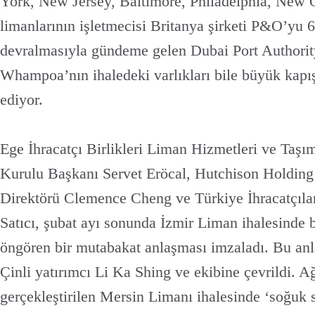
York, New Jersey, Baltimore, Philadelphia, New
limanlarının işletmecisi Britanya şirketi P&O’yu 6,
devralmasıyla gündeme gelen Dubai Port Authority
Whampoa’nın ihaledeki varlıkları bile büyük kapı
ediyor.
Ege İhracatçı Birlikleri Liman Hizmetleri ve Taşı
Kurulu Başkanı Servet Eröcal, Hutchison Holding
Direktörü Clemence Cheng ve Türkiye İhracatçıla
Satıcı, şubat ayı sonunda İzmir Liman ihalesinde b
öngören bir mutabakat anlaşması imzaladı. Bu an
Çinli yatırımcı Li Ka Shing ve ekibine çevrildi. A
gerçekleştirilen Mersin Limanı ihalesinde ‘soğuk 