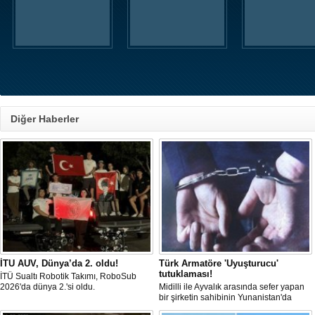
Diğer Haberler
İTU AUV, Dünya’da 2. oldu!
Türk Armatöre 'Uyuşturucu'
tutuklaması!
İTÜ Sualtı Robotik Takımı, RoboSub
2026'da dünya 2.'si oldu.
Midilli ile Ayvalık arasında sefer yapan
bir şirketin sahibinin Yunanistan'da
tutuklandığı bildirildi.