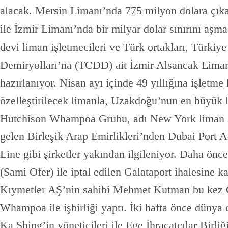
alacak. Mersin Limanı’nda 775 milyon dolara çıkan
ile İzmir Limanı’nda bir milyar dolar sınırını aşma
devi liman işletmecileri ve Türk ortakları, Türkiy
Demiryolları’na (TCDD) ait İzmir Alsancak Limanı
hazırlanıyor. Nisan ayı içinde 49 yıllığına işletme
özelleştirilecek limanla, Uzakdoğu’nun en büyük l
Hutchison Whampoa Grubu, adı New York liman i
gelen Birleşik Arap Emirlikleri’nden Dubai Port
Line gibi şirketler yakından ilgileniyor. Daha ö
(Sami Ofer) ile iptal edilen Galataport ihalesine 
Kıymetler AŞ’nin sahibi Mehmet Kutman bu kez Ç
Whampoa ile işbirliği yaptı. İki hafta önce dünya 
Ka Shing’in yöneticileri ile Ege İhracatçılar Birli