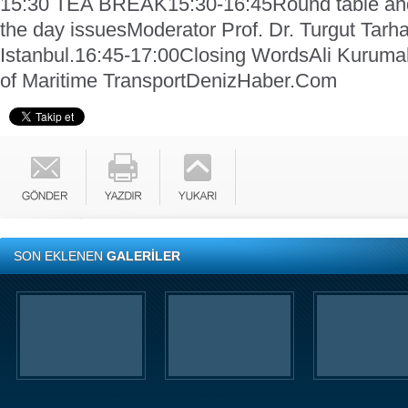
15:30 TEA BREAK
15:30-16:45
Round table an
the day issues
Moderator Prof. Dr. Turgut Tarhan
Istanbul.
16:45-17:00
Closing Words
Ali Kuruma
of Maritime Transport
DenizHaber.Com
SON EKLENEN
GALERİLER