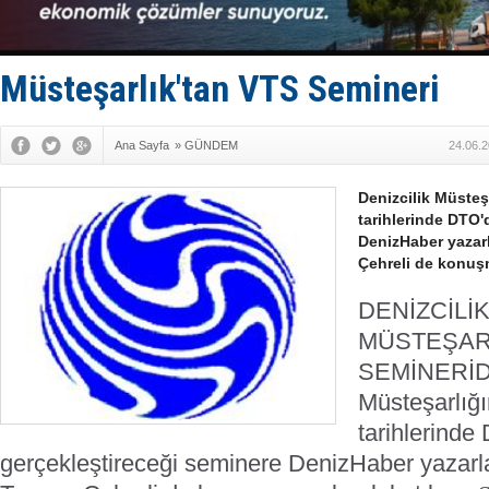
GİMBİRDER 
35 milyon T
İnsansız c
Yüzyıl son
Müsteşarlık'tan VTS Semineri
Anadolu Te
Ana Sayfa
»
GÜNDEM
24.06.2
Denizcilik Müsteş
tarihlerinde DTO'
DenizHaber yazarl
Çehreli de konuşm
DENİZCİLİ
MÜSTEŞAR
SEMİNERİ
D
Müsteşarlığı
tarihlerinde
gerçekleştireceği seminere DenizHaber yazarlar