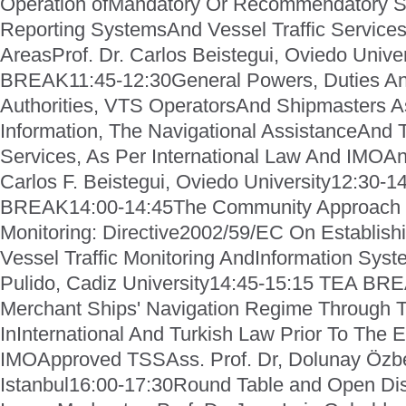
Operation of
Mandatory Or Recommendatory Sh
Reporting Systems
And Vessel Traffic Services
Areas
Prof. Dr. Carlos Beistegui, Oviedo Univer
BREAK
11:45-12:30
General Powers, Duties And
Authorities, VTS Operators
And Shipmasters A
Information, The Navigational Assistance
And T
Services, As Per International Law And IMO
An
Carlos F. Beistegui, Oviedo University
12:30-1
BREAK
14:00-14:45
The Community Approach T
Monitoring: Directive
2002/59/EC On Establish
Vessel Traffic Monitoring And
Information Syst
Pulido, Cadiz University
14:45-15:15 TEA BR
Merchant Ships' Navigation Regime Through Th
In
International And Turkish Law Prior To The 
IMO
Approved TSS
Ass. Prof. Dr, Dolunay Özbek
Istanbul
16:00-17:30
Round Table and Open Di