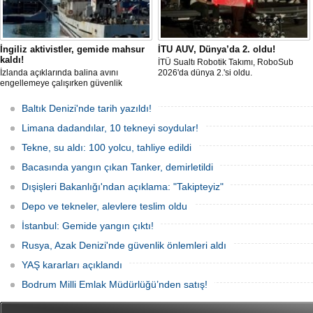
İngiliz aktivistler, gemide mahsur
İTU AUV, Dünya’da 2. oldu!
kaldı!
İTÜ Sualtı Robotik Takımı, RoboSub
İzlanda açıklarında balina avını
2026'da dünya 2.'si oldu.
engellemeye çalışırken güvenlik
güçlerince durdurulan Bandero adlı
protesto gemisindeki 21 çevre aktivisti,
Baltık Denizi'nde tarih yazıldı!
günlerdir gemiden çıkmalarına izin
verilmediğini ve temel haklarının ihlal
Limana dadandılar, 10 tekneyi soydular!
edildiğini öne sürdü. Mürettebatta iki
Britanyalı aktivist de bulunuyor.
Tekne, su aldı: 100 yolcu, tahliye edildi
Bacasında yangın çıkan Tanker, demirletildi
Dışişleri Bakanlığı'ndan açıklama: "Takipteyiz"
Depo ve tekneler, alevlere teslim oldu
İstanbul: Gemide yangın çıktı!
Rusya, Azak Denizi'nde güvenlik önlemleri aldı
YAŞ kararları açıklandı
Bodrum Milli Emlak Müdürlüğü’nden satış!