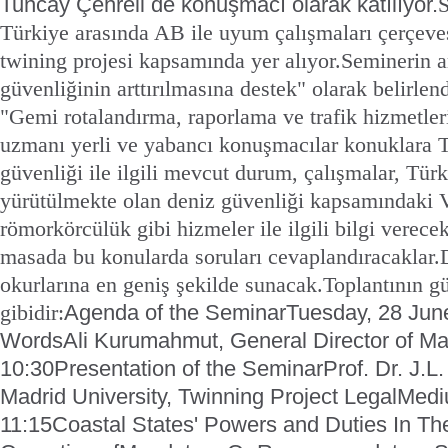
Tuncay Çehreli de konuşmacı olarak katılıyor.
S
Türkiye arasında AB ile uyum çalışmaları çerçeve
twining projesi kapsamında yer alıyor.
Seminerin a
güvenliğinin arttırılmasına destek" olarak belirlend
"Gemi rotalandırma, raporlama ve trafik hizmetle
uzmanı yerli ve yabancı konuşmacılar konuklara T
güvenliği ile ilgili mevcut durum, çalışmalar, Tür
yürütülmekte olan deniz güvenliği kapsamındaki 
römorkörcülük gibi hizmeler ile ilgili bilgi verece
masada bu konularda soruları cevaplandıracaklar.
okurlarına en geniş şekilde sunacak.
Toplantının g
Agenda of the Seminar
Tuesday, 28 Jun
gibidir:
Words
Ali Kurumahmut, General Director of Ma
10:30
Presentation of the Seminar
Prof. Dr. J.L
Madrid University, Twinning Project Legal
Medi
11:15
Coastal States' Powers and Duties In T