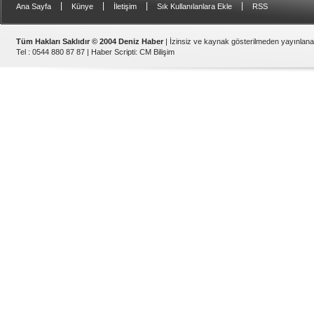
|
|
|
|
Ana Sayfa
Künye
İletişim
Sık Kullanılanlara Ekle
RSS
Tüm Hakları Saklıdır © 2004 Deniz Haber
| İzinsiz ve kaynak gösterilmeden yayınlan
Tel : 0544 880 87 87 |
Haber Scripti
:
CM Bilişim