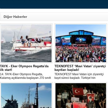
Diğer Haberler
TAYK - Eker Olympos Regatta'da
TEKNOFEST ‘Mavi Vatan’ ziyaretçi
ilk start!
kayıtları başladı!
14. TAYK-Eker Olympos Regatta,
TEKNOFEST Mavi Vatan için ziyaretçi
Kalamış açıklarında başlayan J70 sınıfı
kayıt süreci başladı. Türkiye’nin
yarışlarıyla ilk startını verdi. İstanbul'u 10
denizcilik ve savunma teknolojilerine
gün boyunca yelken coşkusuyla
odaklanan etkinliği, 20-23 Ağustos
buluşturacak organizasyonun ilk
tarihleri arasında Gölcük Tersanesi
gününde 9 tekne rüzgârla buluştu.
Komutanlığı’nda gerçekleştirilecek.