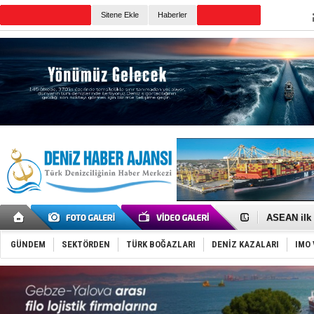
Sitene Ekle
Haberler
Günün Haberleri
D-Marin, A
Van’da inş
ASEAN ilk 
TAYK - Eke
İstanbul v
GÜNDEM
SEKTÖRDEN
TÜRK BOĞAZLARI
DENİZ KAZALARI
IMO 
TEKNOFEST 
Tersane işç
İngiliz akt
FESCO, Kar
DESE, BIMC