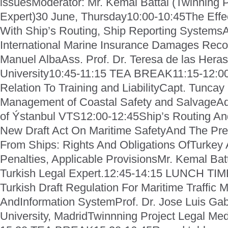
issues
Moderator: Mr. Kemal Battal (Twinning P
Expert)
30 June, Thursday
10:00-10:45
The Eff
With Ship’s Routing, Ship Reporting Systems
International Marine Insurance Damages Reco
Manuel Alba
Ass. Prof. Dr. Teresa de las Heras
University
10:45-11:15 TEA BREAK
11:15-12:0
Relation To Training and Liability
Capt. Tuncay 
Management of Coastal Safety and Salvage
Ad
of Ýstanbul VTS
12:00-12:45
Ship’s Routing An
New Draft Act On Maritime Safety
And The Prev
From Ships: Rights And Obligations Of
Turkey 
Penalties, Applicable Provisions
Mr. Kemal Batt
Turkish Legal Expert.
12:45-14:15 LUNCH TIM
Turkish Draft Regulation For Maritime Traffic M
And
Information System
Prof. Dr. Jose Luis Gab
University, Madrid
Twinnning Project Legal Me