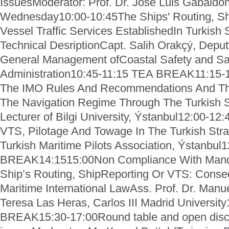
Issues
Moderator: Prof. Dr. Jose Luis Gabaldo
Wednesday
10:00-10:45
The Ships' Routing, S
Vessel Traffic Services Established
In Turkish 
Technical Desription
Capt. Salih Orakçý, Deput
General Management of
Coastal Safety and S
Administration
10:45-11:15 TEA BREAK
11:15-
The IMO Rules And Recommendations And Th
The Navigation Regime Through The Turkish S
Lecturer of Bilgi University, Ýstanbul
12:00-12:
VTS, Pilotage And Towage In The Turkish Stra
Turkish Maritime Pilots Association, Ýstanbul
1
BREAK
14:1515:00
Non Compliance With Mand
Ship’s Routing, Ship
Reporting Or VTS: Conseq
Maritime International Law
Ass. Prof. Dr. Manu
Teresa Las Heras, Carlos III Madrid University
BREAK
15:30-17:00
Round table and open disc