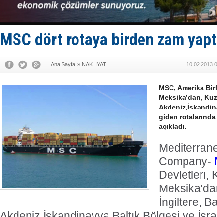
Enejota ti
Denizcilik
Türkiye’den
‘14. Olymp
MSC dört rotaya birden zam yapt
Taksi Botla
Ana Sayfa
»
NAKLİYAT
10.02.2013 0
MSC, Amerika Birl
Meksika’dan, Kuze
Akdeniz,İskandina
giden rotalarında
açıkladı.
Mediterran
Company-
Devletleri,
Meksika’da
İngiltere, Ba
Akdeniz,İskandinavya Baltık Bölgesi ve İsrai