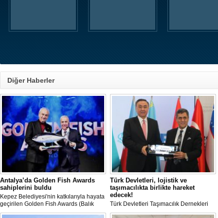
Diğer Haberler
Antalya’da Golden Fish Awards
Türk Devletleri, lojistik ve
sahiplerini buldu
taşımacılıkta birlikte hareket
edecek!
Kepez Belediyesi'nin katkılarıyla hayata
geçirilen Golden Fish Awards (Balık
Türk Devletleri Taşımacılık Dernekleri
Dedektifi Ödül Töreni), balıkçıların
Birliği OTS-URTA kuruldu.