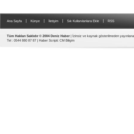
|
|
|
|
Ana Sayfa
Künye
İletişim
Sık Kullanılanlara Ekle
RSS
Tüm Hakları Saklıdır © 2004 Deniz Haber
| İzinsiz ve kaynak gösterilmeden yayınlan
Tel : 0544 880 87 87 |
Haber Scripti
:
CM Bilişim