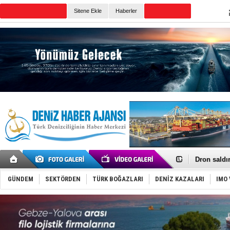
Sitene Ekle
Haberler
Günün Haberleri
Gemi tasar
Makine arı
Dron saldı
'REGAL 1' i
Gemide 5 t
GÜNDEM
SEKTÖRDEN
TÜRK BOĞAZLARI
DENİZ KAZALARI
IMO 
Yakıt barcı
Rus İHA’la
Karadeniz’
Tatil hesab
Rusya, göl