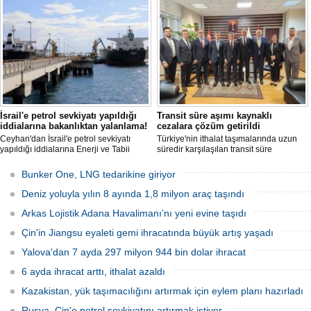
emeklerini taçlandırdı.
İsrail'e petrol sevkiyatı yapıldığı
Transit süre aşımı kaynaklı
iddialarına bakanlıktan yalanlama!
cezalara çözüm getirildi
Ceyhan'dan İsrail'e petrol sevkiyatı
Türkiye'nin ithalat taşımalarında uzun
yapıldığı iddialarına Enerji ve Tabii
süredir karşılaşılan transit süre
Kaynaklar Bakanlığı'ndan yalanlama
aşımlarına yönelik cezai işlemlerle ilgili
geldi.
önemli bir gelişme yaşandı.
Bunker One, LNG tedarikine giriyor
Deniz yoluyla yılın 8 ayında 1,8 milyon araç taşındı
Arkas Lojistik Adana Havalimanı’nı yeni evine taşıdı
Çin'in Jiangsu eyaleti gemi ihracatında büyük artış yaşadı
Yalova'dan 7 ayda 297 milyon 944 bin dolar ihracat
6 ayda ihracat arttı, ithalat azaldı
Kazakistan, yük taşımacılığını artırmak için eylem planı hazırladı
Rusya, Çin'e petrol sevkiyatını artırmak istiyor