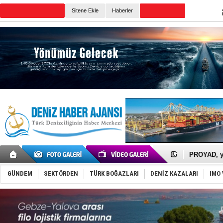
TURKISH MARITIME
Sitene Ekle
Haberler
CANLI YAYIN
Günün Haberleri
İTU AUV, D
LNG taşıma
PROYAD, yat
Türkiye-Ir
Türk Armat
GÜNDEM
SEKTÖRDEN
TÜRK BOĞAZLARI
DENİZ KAZALARI
IMO 
Deniz turi
DÖDER, 28.
Fairline, T
Baltık Deni
Runit kubb