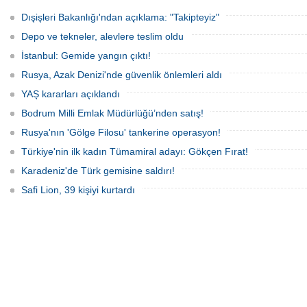
elektronik cihazlar ve değerli eşyalar
bulunan 100 yolcu tahliye edildi,
çaldı. Olay, güvenlik kameralarına
teknenin batmaması için bölgede
Dışişleri Bakanlığı'ndan açıklama: "Takipteyiz"
yansıdı, tekne sahiplerinin ihbarıyla
kurtarma çalışması başlatıldı.
jandarma inceleme başlattı.
Depo ve tekneler, alevlere teslim oldu
İstanbul: Gemide yangın çıktı!
Rusya, Azak Denizi'nde güvenlik önlemleri aldı
YAŞ kararları açıklandı
Bodrum Milli Emlak Müdürlüğü’nden satış!
Rusya'nın 'Gölge Filosu' tankerine operasyon!
Türkiye'nin ilk kadın Tümamiral adayı: Gökçen Fırat!
Karadeniz'de Türk gemisine saldırı!
Safi Lion, 39 kişiyi kurtardı