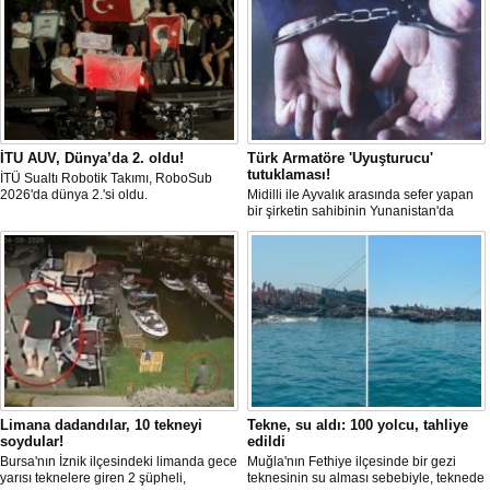
İTU AUV, Dünya’da 2. oldu!
Türk Armatöre 'Uyuşturucu'
tutuklaması!
İTÜ Sualtı Robotik Takımı, RoboSub
2026'da dünya 2.'si oldu.
Midilli ile Ayvalık arasında sefer yapan
bir şirketin sahibinin Yunanistan'da
tutuklandığı bildirildi.
Limana dadandılar, 10 tekneyi
Tekne, su aldı: 100 yolcu, tahliye
soydular!
edildi
Bursa'nın İznik ilçesindeki limanda gece
Muğla'nın Fethiye ilçesinde bir gezi
yarısı teknelere giren 2 şüpheli,
teknesinin su alması sebebiyle, teknede