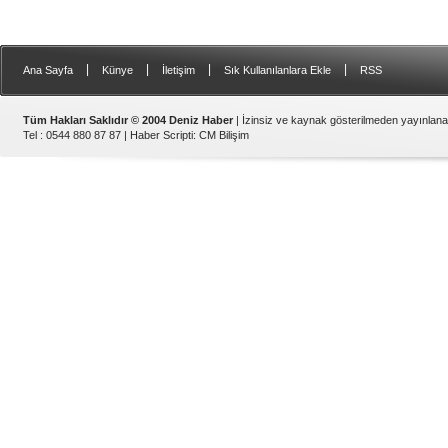
|
|
|
|
Ana Sayfa
Künye
İletişim
Sık Kullanılanlara Ekle
RSS
Tüm Hakları Saklıdır © 2004 Deniz Haber
| İzinsiz ve kaynak gösterilmeden yayınlan
Tel : 0544 880 87 87 |
Haber Scripti
:
CM Bilişim