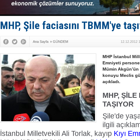
Limana dad
Türk Loydu
Hüseyin Me
Hat-San Te
MHP, Şile faciasını TBMM'ye taşı
Med Marine
Ana Sayfa
»
GÜNDEM
12.12.2012 
MHP İstanbul Mille
Emniyeti persone
Mümin Akgün’ün h
konuyu Meclis gü
açıkladı.
MHP, ŞİLE
TAŞIYOR
Şile'de yaş
ilgili açık
İstanbul Milletvekili Ali Torlak, kayıp
Kıyı Emn