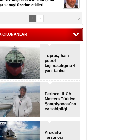
resel salgın krizinin Türk gemi
şa sanayi üzerine etkileri
1
2
pt. MESUT AZMİ GÖKSOY
lavuz kaptan kardeşlerime
hafen...
K OKUNANLAR
Tüpraş, ham
petrol
taşımacılığına 4
yeni tanker
daha ekliyor
Derince, ILCA
Masters Türkiye
Şampiyonası’na
ev sahipliği
yapacak
Anadolu
Tersanesi