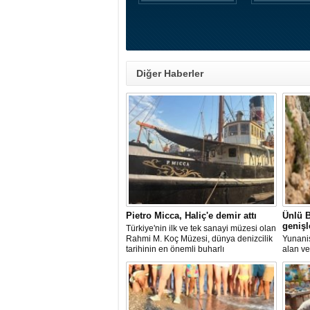
Diğer Haberler
Pietro Micca, Haliç'e demir attı
Ünlü B
genişl
Türkiye'nin ilk ve tek sanayi müzesi olan
Rahmi M. Koç Müzesi, dünya denizcilik
Yunanis
tarihinin en önemli buharlı
alan ve
römorkörlerinden biri olarak kabul
noktala
edilen Pietro Micca'yı koleksiyonuna
yaklaşı
kazandırdı.
planlan