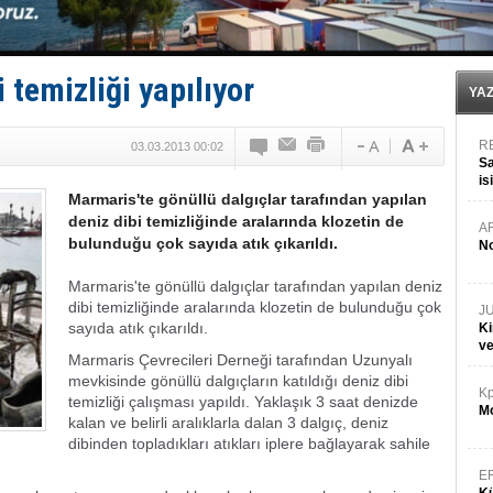
Baltık Denizi'nde tarih yazıldı!
Runit kubbesi okyanusun derinliklerinde halkı tehdit 
Limana dadandılar, 10 tekneyi soydular!
Türk Loydu’na Süveyş tonaj yetkisi
 temizliği yapılıyor
YA
R
03.03.2013 00:02
Sa
is
Marmaris'te gönüllü dalgıçlar tarafından yapılan
da
deniz dibi temizliğinde aralarında klozetin de
A
bulunduğu çok sayıda atık çıkarıldı.
No
Marmaris'te gönüllü dalgıçlar tarafından yapılan deniz
dibi temizliğinde aralarında klozetin de bulunduğu çok
J
sayıda atık çıkarıldı.
Ki
v
Marmaris Çevrecileri Derneği tarafından Uzunyalı
mevkisinde gönüllü dalgıçların katıldığı deniz dibi
Kp
temizliği çalışması yapıldı. Yaklaşık 3 saat denizde
Mo
kalan ve belirli aralıklarla dalan 3 dalgıç, deniz
dibinden topladıkları atıkları iplere bağlayarak sahile
E