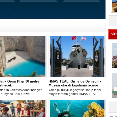
MS
eu
VİD
Ç
atık Gemi Plajı 30 metre
HMAS TEAL, Girne’de Denizcilik
etilecek
Müzesi olarak kapılarını açıyor
tan’ın Zakintos Adası’nda yer
Yaklaşık 80 yıllık geçmişe sahip tarihi
 dünyaca ünlü turizm
mayın tarama gemisi HMAS TEAL,
rından biri olan Navagio Plajı'nın
Girne Ticaret Limanı'nda oluşturulan
k 30 metre genişletilmesi
Denizcilik Müzesi ile yeni bir işlev
ıyor.
kazanıyor. Müze, 1 Ağustos'ta
sa
ziyaretçilere kapılarını açacak.