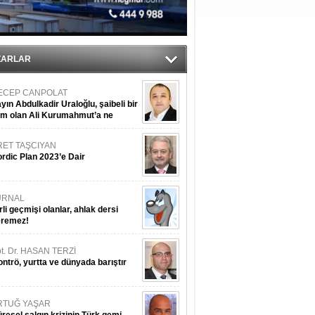
ediyor
ZARLAR
ECEP CANPOLAT
yın Abdulkadir Uraloğlu, şaibeli bir
im olan Ali Kurumahmut’a ne
nışıyorsunuz?
RET TAŞCIYAN
rdic Plan 2023’e Dair
URNAL
rli geçmişi olanlar, ahlak dersi
eremez!
t. Dr. HASAN TERZİ
ntrö, yurtta ve dünyada barıştır
RTUĞ YAŞAR