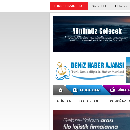
TURKISH MARITIME
Sitene Ekle
Haberler
Günün Haberleri
GÜNDEM
SEKTÖRDEN
TÜRK BOĞAZLA