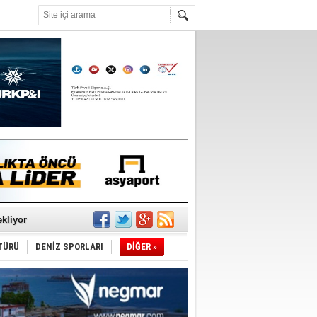
°C
sane oldu
ipliği yapacak
ekliyor
nleme istiyor
TÜRÜ
DENİZ SPORLARI
DİĞER »