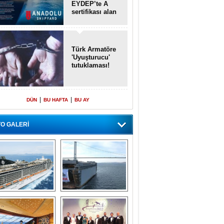
EYDEP’te A
sertifikası alan
ilk tersane oldu
Türk Armatöre
'Uyuşturucu'
tutuklaması!
|
|
DÜN
BU HAFTA
BU AY
O GALERİ
emi içinde gemi” 
Dünyada tek! 
konsepti ile MSC 
Denizaltı yüzer 
Splendida
havuzu intikal 
seyrine başladı