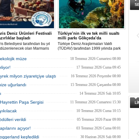
S
is Deniz Ürünleri Festivali
Türkiye’nin ilk ve tek milli sualtı
azırlıklar başladı
milli parkı Gökçeda’da
s Belediyesi tarafından bu yıl
Türkiye Deniz Araştırmaları Vakfı
i düzenlenecek olan Marmaris
(TÜDAV) tarafından 1999 yılında park
rünleri Festivali, 2-4 Ekim
ilan edilen Gökçeada Sualtı Milli Parkı,
ri arasında Selimiye
adanın kuzeydoğusunda, Kaleköy ve
 ekolojik müze
18 Temmuz 2026 Cumartesi 08:00
si'nde gerçekleştirilecek.
Kuzu Limanı arasında yer alıyor. Kıyıdan
liyor!
lde deniz ürünleri, yöresel
1 deniz mili uzunluğunda, denizden 200
17 Temmuz 2026 Cuma 09:45
er ve kentin kıyı kültürü ön plana
metre açıklığında bir alanı kapsıyor.
eyrek milyon ziyaretçiye ulaştı
16 Temmuz 2026 Perşembe 08:00
acak.
nize uğurlandı
15 Temmuz 2026 Çarşamba 08:00
ı
14 Temmuz 2026 Salı 10:05
Hayrettin Paşa Sergisi
11 Temmuz 2026 Cumartesi 15:30
L
 yıkılacak
10 Temmuz 2026 Cuma 10:15
dülleri verildi
05 Temmuz 2026 Pazar 09:00
apılarını açıyor!
03 Temmuz 2026 Cuma 00:01
Doggerland keşfedildi
30 Haziran 2026 Salı 08:00