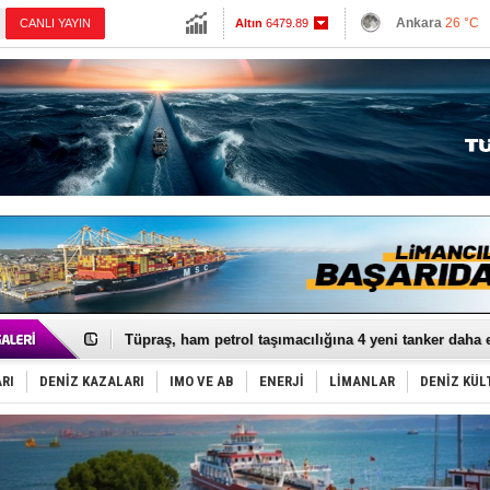
13798.82
Ankara
26 °C
CANLI YAYIN
Altın
6479.89
İzmir
31 °C
Dolar
47.5913
Antalya
27 °C
Euro
54.9457
Muğla
26 °C
Çanakkale
27 
Anadolu Tersanesi EYDEP’te A sertifikası alan ilk ter
Derince, ILCA Masters Türkiye Şampiyonası’na ev sah
Tüpraş, ham petrol taşımacılığına 4 yeni tanker daha 
İTU AUV, Dünya’da 2. oldu!
LNG taşımacılığında maliyetler katlandı
PROYAD, yat mürettebatı için yurt dışı harcı için düze
RI
DENİZ KAZALARI
IMO VE AB
ENERJİ
LİMANLAR
DENİZ KÜL
Türkiye-Irak enerji hattında yeni dönem başlıyor
Türk Armatöre 'Uyuşturucu' tutuklaması!
Deniz turizminde yeni ‘Ceza Rejimi’!
DÖDER, 28. Dönem Yönetim Kurulu Başkanını seçti!
Fairline, Türkiye’de ‘SoleMarin’i seçti