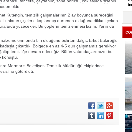
Kü
riş arabası, tencere, çaydanlık, soba borusu, çok sayıda şişenin
in
 neden oldu.
et Kutengin, temizlik çalışmalarının 2 ay boyunca süreceğini
K
elik alanın şişelerle kaplanmış durumda olduğuna dikkati çeken
Kı
 buralarda yüzecekler. Bu çöplerin temizlenmesi lazım. Yarın da
it
ÇO
malzemelerin onda biri olduğunu belirten dalgıç Erkut Bakıroğlu
kadaşla çıkardık. Bölgede en az 4-5 gün çalışmamız gerekiyor
çoğaltıp temizliğe devam edeceğiz. Bütün vatandaşlarımızın bu
e konuştu.
sonra Marmaris Belediyesi Temizlik Müdürlüğü ekiplerince
sisi'ne götürüldü.