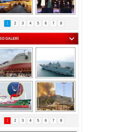
C'den 55 milyon 
5. Bosphorus Ship 
roluk turizm geliri 
Brokers Dinner, 
1
2
3
4
5
6
7
8
müjdesi
İstanbul’da yapıldı
EO GALERİ
eksan Tersanesi, 
TCG Anadolu, 
Başaran Bayrak 
tersane teknik 
tankerini suya 
seyrini tamamladı
indirdi
Göçmenlerin 
Milas’taki yangın 
imdadına Türk 
yeniden termik 
1
2
3
4
5
6
7
8
hipli MINA DENIZ 
santrallere doğru 
yetişti
ilerliyor