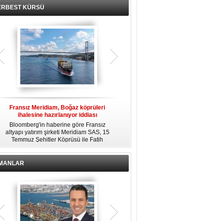
ERBEST KÜRSÜ
Fransız Meridiam, Boğaz köprüleri
Kendi yat limanına sahip en pahalı
ihalesine hazırlanıyor iddiası
özel adalar
Bloomberg'in haberine göre Fransız
Dünyanın en zengin insanlarından
altyapı yatırım şirketi Meridiam SAS, 15
bazıları için yaşam tarzının bir parçası
Temmuz Şehitler Köprüsü ile Fatih
sadece bir süper yat değil, aynı
R
Sultan Mehmet Köprüsü'nün
zamanda kendi yat limanı, helikopter
özelleştirilmesine yönelik ihaleyle
pisti ve seçkin villaları da içeren koca
ilgileniyor.
bir özel adadır.
İMANLAR