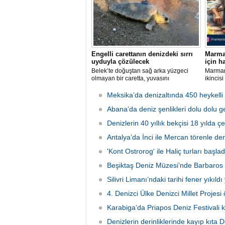
Engelli carettanın denizdeki sırrı
Marmar
uyduyla çözülecek
için h
Belek’te doğuştan sağ arka yüzgeci
Marmari
olmayan bir caretta, yuvasını
ikincis
kazamayınca yumurtalarını kumun
Deniz Ü
üzerine bıraktı. "DOA" adı verilen deniz
tarihle
Meksika’da denizaltında 450 heykelli
kaplumbağasına ilk kez uydu izleme
Mahalle
cihazı takıldı ve denize uğurlandı.
Abana’da deniz şenlikleri dolu dolu ge
Festiva
lezzetl
Denizlerin 40 yıllık bekçisi 18 yılda ç
çıkarıl
Antalya’da İnci ile Mercan törenle de
'Kont Ostrorog' ile Haliç turları başlad
Beşiktaş Deniz Müzesi’nde Barbaros 
Silivri Limanı’ndaki tarihi fener yıkıldı
4. Denizci Ülke Denizci Millet Projesi ö
Karabiga’da Priapos Deniz Festivali k
Denizlerin derinliklerinde kayıp kıta 