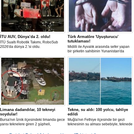
İTU AUV, Dünya’da 2. oldu!
Türk Armatöre 'Uyuşturucu'
tutuklaması!
İTÜ Sualtı Robotik Takımı, RoboSub
2026'da dünya 2.'si oldu.
Midilli ile Ayvalık arasında sefer yapan
bir şirketin sahibinin Yunanistan'da
tutuklandığı bildirildi.
Limana dadandılar, 10 tekneyi
Tekne, su aldı: 100 yolcu, tahliye
soydular!
edildi
Bursa'nın İznik ilçesindeki limanda gece
Muğla'nın Fethiye ilçesinde bir gezi
yarısı teknelere giren 2 şüpheli,
teknesinin su alması sebebiyle, teknede
elektronik cihazlar ve değerli eşyalar
bulunan 100 yolcu tahliye edildi,
çaldı. Olay, güvenlik kameralarına
teknenin batmaması için bölgede