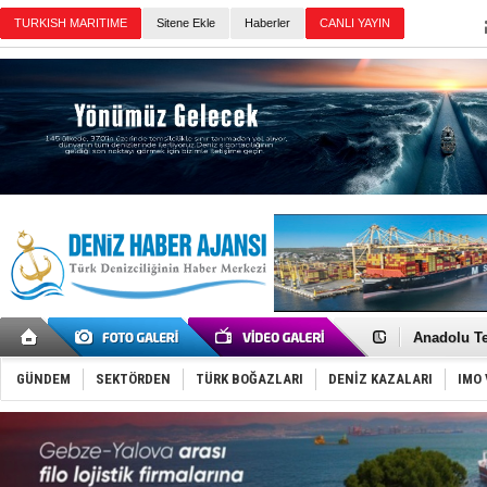
TURKISH MARITIME
Sitene Ekle
Haberler
CANLI YAYIN
Günün Haberleri
İnsansız c
Yüzyıl son
Anadolu Te
Derince, I
Tüpraş, ha
GÜNDEM
SEKTÖRDEN
TÜRK BOĞAZLARI
DENİZ KAZALARI
IMO 
İTU AUV, D
LNG taşıma
PROYAD, yat
Türkiye-Ir
Türk Armat