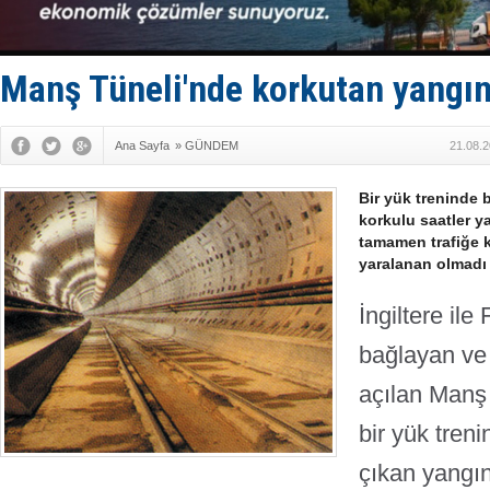
Deniz turi
DÖDER, 28.
Fairline, T
Baltık Deni
Manş Tüneli'nde korkutan yangı
Runit kubb
Ana Sayfa
»
GÜNDEM
21.08.2
Bir yük treninde 
korkulu saatler y
tamamen trafiğe k
yaralanan olmadı
İngiltere ile
bağlayan ve
açılan Manş 
bir yük tren
çıkan yangın