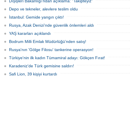
Dışişleri Bakanlığı'ndan açıklama: "Takipteyiz"
yansıdı, tekne sahiplerinin ihbarıyla
kurtarma çalışması başlatıldı.
jandarma inceleme başlattı.
Depo ve tekneler, alevlere teslim oldu
İstanbul: Gemide yangın çıktı!
Rusya, Azak Denizi'nde güvenlik önlemleri aldı
YAŞ kararları açıklandı
Bodrum Milli Emlak Müdürlüğü’nden satış!
Rusya'nın 'Gölge Filosu' tankerine operasyon!
Türkiye'nin ilk kadın Tümamiral adayı: Gökçen Fırat!
Karadeniz'de Türk gemisine saldırı!
Safi Lion, 39 kişiyi kurtardı