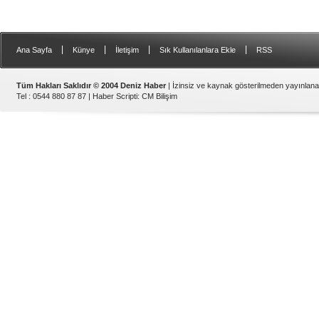
|
|
|
|
Ana Sayfa
Künye
İletişim
Sık Kullanılanlara Ekle
RSS
Tüm Hakları Saklıdır © 2004 Deniz Haber
| İzinsiz ve kaynak gösterilmeden yayınlan
Tel : 0544 880 87 87 |
Haber Scripti
:
CM Bilişim