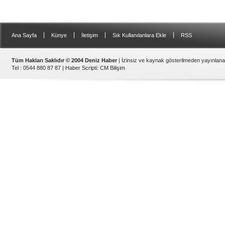
|
|
|
|
Ana Sayfa
Künye
İletişim
Sık Kullanılanlara Ekle
RSS
Tüm Hakları Saklıdır © 2004 Deniz Haber
| İzinsiz ve kaynak gösterilmeden yayınlan
Tel : 0544 880 87 87 |
Haber Scripti
:
CM Bilişim