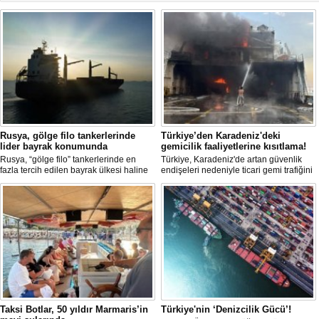
Rusya, gölge filo tankerlerinde
Türkiye’den Karadeniz'deki
lider bayrak konumunda
gemicilik faaliyetlerine kısıtlama!
Rusya, “gölge filo” tankerlerinde en
Türkiye, Karadeniz'de artan güvenlik
fazla tercih edilen bayrak ülkesi haline
endişeleri nedeniyle ticari gemi trafiğini
geldi. Yaptırım baskısının artmasıyla
kısıtlamaya başladı. Bu durum,
birlikte çok sayıda tanker Rus bayrağına
bölgedeki gıda güvenliğini tehdit ediyor.
geçerken, bu durum küresel denizcilik
yaptırımlarının uygulanması açısından
yeni bir tablo ortaya koyuyor.
Taksi Botlar, 50 yıldır Marmaris’in
Türkiye'nin ‘Denizcilik Gücü’!