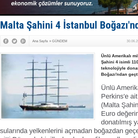
Hürmüz’de
Rusya'nın g
Keşfedildi
D-Marin, A
Malta Şahini 4 İstanbul Boğazı'n
Van’da inş
Ana Sayfa
»
GÜNDEM
30.06.2
Ünlü Amerikalı mi
Şahini 4 isimli 1
teknolojiyle dona
Boğazı'ndan geçti
Ünlü Amerik
Perkins'e ai
(Malta Şahin
Euro değerin
donatılmış y
sularında yelkenlerini açmadan boğazdan geç