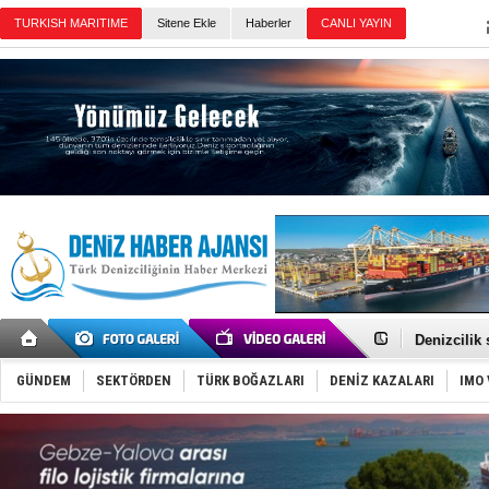
TURKISH MARITIME
Sitene Ekle
Haberler
CANLI YAYIN
Günün Haberleri
Rusya, göl
Enejota ti
Denizcilik
Türkiye’den
‘14. Olymp
GÜNDEM
SEKTÖRDEN
TÜRK BOĞAZLARI
DENİZ KAZALARI
IMO 
Taksi Botla
TÜRKLİM Ba
SOCAR da M
Türkiye'nin
Dünyanın e