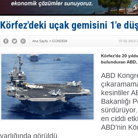
Fairline, T
Baltık Deni
Runit kubb
Limana dad
Körfez'deki uçak gemisini 1'e dü
Türk Loydu
Ana Sayfa
»
GÜNDEM
07.02.2013 
Körfez'de 20 yıldı
bulunduran ABD, ş
ABD Kongre
çıkaramama
kesintiler
Bakanlığı P
sürdürüyor. 
en ciddi etk
ABD'nin Kör
varlığında görüldü.