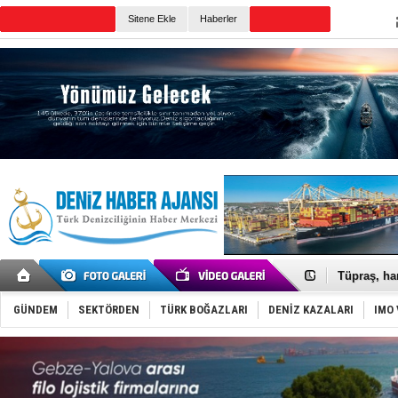
TURKISH MARITIME
Sitene Ekle
Haberler
CANLI YAYIN
Günün Haberleri
Anadolu Te
Derince, I
Tüpraş, ha
İTU AUV, D
LNG taşıma
GÜNDEM
SEKTÖRDEN
TÜRK BOĞAZLARI
DENİZ KAZALARI
IMO 
PROYAD, yat
Türkiye-Ir
Türk Armat
Deniz turi
DÖDER, 28.