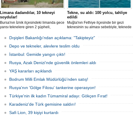
Limana dadandılar, 10 tekneyi
Tekne, su aldı: 100 yolcu, tahliye
soydular!
edildi
Bursa'nın İznik ilçesindeki limanda gece
Muğla'nın Fethiye ilçesinde bir gezi
yarısı teknelere giren 2 şüpheli,
teknesinin su alması sebebiyle, teknede
elektronik cihazlar ve değerli eşyalar
bulunan 100 yolcu tahliye edildi,
çaldı. Olay, güvenlik kameralarına
teknenin batmaması için bölgede
Dışişleri Bakanlığı'ndan açıklama: "Takipteyiz"
yansıdı, tekne sahiplerinin ihbarıyla
kurtarma çalışması başlatıldı.
jandarma inceleme başlattı.
Depo ve tekneler, alevlere teslim oldu
İstanbul: Gemide yangın çıktı!
Rusya, Azak Denizi'nde güvenlik önlemleri aldı
YAŞ kararları açıklandı
Bodrum Milli Emlak Müdürlüğü’nden satış!
Rusya'nın 'Gölge Filosu' tankerine operasyon!
Türkiye'nin ilk kadın Tümamiral adayı: Gökçen Fırat!
Karadeniz'de Türk gemisine saldırı!
Safi Lion, 39 kişiyi kurtardı