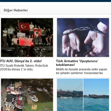
Diğer Haberler
İTU AUV, Dünya’da 2. oldu!
Türk Armatöre 'Uyuşturucu'
tutuklaması!
İTÜ Sualtı Robotik Takımı, RoboSub
2026'da dünya 2.'si oldu.
Midilli ile Ayvalık arasında sefer yapan
bir şirketin sahibinin Yunanistan'da
tutuklandığı bildirildi.