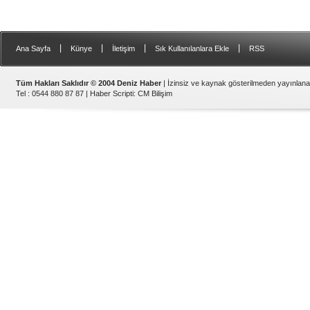
|
|
|
|
Ana Sayfa
Künye
İletişim
Sık Kullanılanlara Ekle
RSS
Tüm Hakları Saklıdır © 2004 Deniz Haber
| İzinsiz ve kaynak gösterilmeden yayınlan
Tel : 0544 880 87 87 |
Haber Scripti
:
CM Bilişim