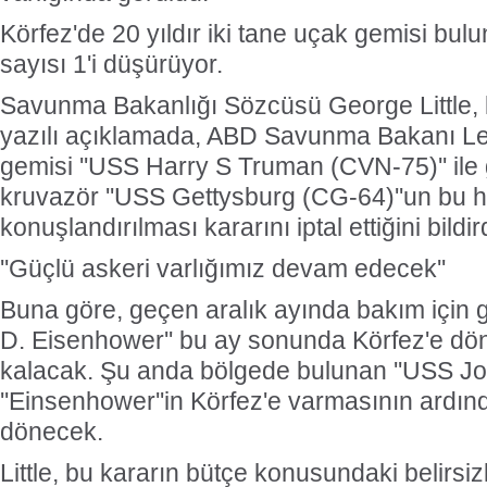
Körfez'de 20 yıldır iki tane uçak gemisi bu
sayısı 1'i düşürüyor.
Savunma Bakanlığı Sözcüsü George Little, ko
yazılı açıklamada, ABD Savunma Bakanı Le
gemisi ''USS Harry S Truman (CVN-75)'' ile
kruvazör ''USS Gettysburg (CG-64)''un bu h
konuşlandırılması kararını iptal ettiğini bildird
''Güçlü askeri varlığımız devam edecek''
Buna göre, geçen aralık ayında bakım için g
D. Eisenhower'' bu ay sonunda Körfez'e dö
kalacak. Şu anda bölgede bulunan ''USS Joh
''Einsenhower''in Körfez'e varmasının ardın
dönecek.
Little, bu kararın bütçe konusundaki belirsi