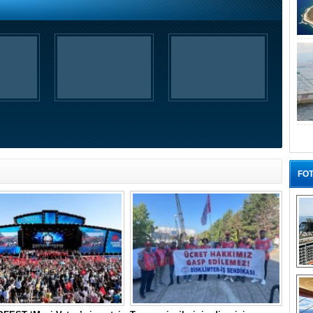
FOT
“G