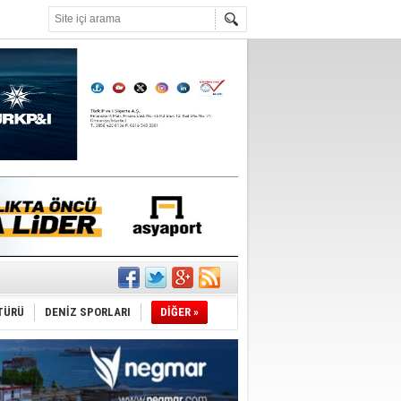
°C
TÜRÜ
DENİZ SPORLARI
DİĞER »
du
tı