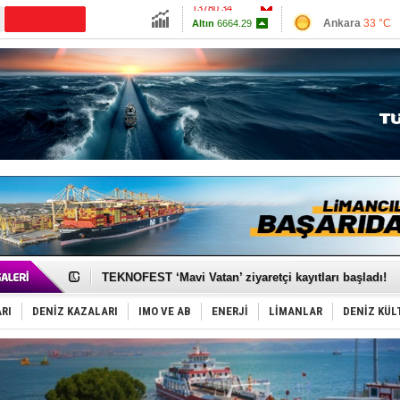
13780.34
Ankara
33 °C
Altın
6664.29
İzmir
34 °C
Dolar
47.6993
Antalya
31 °C
Euro
55.1725
Muğla
36 °C
Çanakkale
34 
TAYK - Eker Olympos Regatta'da ilk start!
İstanbul ve Çanakkale: 6 ayda 40.000 gemi
TEKNOFEST ‘Mavi Vatan’ ziyaretçi kayıtları başladı!
Tersane işçilerinin direnişi, kazanımla sonuçlandı
İngiliz aktivistler, gemide mahsur kaldı!
RI
DENİZ KAZALARI
IMO VE AB
ENERJİ
LİMANLAR
DENİZ KÜL
FESCO, Karadeniz'de yeni sevkiyat taleplerini durdur
DESE, BIMCO’ya katıldı
GİMBİRDER gemi inşa yan sanayinin sorunlarını tartış
35 milyon TL'lik tekne projesinde karar çıktı
İnsansız cankurtaran ihalesini BlueForge kazandı