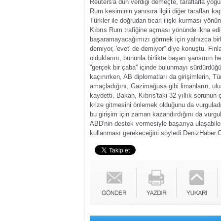
Reuters'a dün verdiği demeçte, taraflarla yoğu
Rum kesiminin yanısıra ilgili diğer tarafları k
Türkler ile doğrudan ticari ilişki kurması yönü
Kıbrıs Rum trafiğine açması yönünde ikna edil
başaramayacağımızı görmek için yalnızca birkaç
demiyor, 'evet' de demiyor'' diye konuştu.
Finl
olduklarını, bununla birlikte başarı şansının 
''gerçek bir çaba'' içinde bulunmayı sürdürdüğü
kaçınırken, AB diplomatları da girişimlerin, T
amaçladığını, Gazimağusa gibi limanların, ulus
kaydetti.
Bakan, Kıbrıs'taki 32 yıllık sorunun
krize gitmesini önlemek olduğunu da vurguladı
bu girişim için zaman kazandırdığını da vurgu
ABD'nin destek vermesiyle başarıya ulaşabilece
kullanması gerekeceğini söyledi.
DenizHaber.