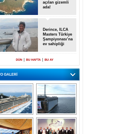
açılan gizemli
ada!
Derince, ILCA
Masters Türkiye
Şampiyonası’na
ev sahipliği
yapacak
|
|
DÜN
BU HAFTA
BU AY
O GALERİ
emi içinde gemi” 
Dünyada tek! 
konsepti ile MSC 
Denizaltı yüzer 
Splendida
havuzu intikal 
seyrine başladı