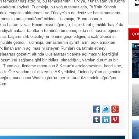
Kü
n temaslar başlattığını, bu temaslarının Türkiye, Yunanistan ve Kıbrıs
in
apsadığını söyledi.
Tuomioja, bu yoğun temaslarla, ''AB'nin Kıbrıslı
ndeki engelin kaldırılması ve Türkiye'nin de deniz ve havalimanlarını
K
mesinin amaçlandığını'' bildirdi.
Tuomioja, ''Bunu başarıp
Kı
 haftamız var. Benim hissettiğim şu; hiçbir taraf şimdilik 'hayır' da
it
andiyalı bakan, tarafların tümünün bir sonuç elde edilmesi isteğinde
ÇO
henüz başarısızlık olasılığının önüne geçmediğini, ancak ülkesinin
nü dile getirdi.
Tuomioja, temaslarının ayrıntılarını açıklamaktan
ürk limanlarının açılmasını isteyen Rumlar'ı da tatmin etmeyi
lararası gözetim altında uluslararası ticarete açılmasını içerdiğini
 çözümünü sağlama gibi bir iddiası olmadığını, varolan durumun bir
. Tuomioja, ilerleme raporunun 8 Kasım'a ertelenmesinin, kendisine,
ladı.
Öte yandan üst düzey bir AB yetkilisi, Finlandiya'nın girişiminin,
ğini, bunun için Washington'un her iki taraf üzerindeki ağırlığını
Com