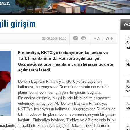
Yüzyıl sonra ilk kez dünyaya açılan gizemli ada!
Anadolu Tersanesi EYDEP’te A sertifikası alan ilk ter
Derince, ILCA Masters Türkiye Şampiyonası’na ev sah
Tüpraş, ham petrol taşımacılığına 4 yeni tanker daha 
ili girişim
İTU AUV, Dünya’da 2. oldu!
YA
R
23.09.2006 10:10
Sa
is
Finlandiya, KKTC'ye izolasyonun kalkması ve
da
Türk limanlarının da Rumlara açılması için
A
Gazimağusa gibi limanların, uluslararası ticarete
No
açılmasını istedi.
Dönem Başkanı Finlandiya, KKTC'ye izolasyonun
J
Ki
kalkması, bu çerçevede Rumlar'ı da tatmin edecek bir
v
planın benimsenmesi için yeni bir girişim başlattı.
Finlandiya girişimle, bu yıl içinde bir bunalım çıkmasını
önlenmeyi amaçlıyor.
AB Dönem Başkanı Finlandiya,
Kp
Mo
KKTC'ye izolasyonun kalkması, bu çerçevede Rumlar'ı da
tatmin edecek bir planın benimsenmesi için yeni bir girişim
başlattı.
Finlandiya böylece, Türkiye ve AB arasında bu yıl
maçlandığını açıkladı.
Finlandiya Dışişleri Bakanı Erkki Tuomioja,
E