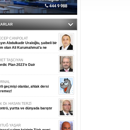
sane oldu
ipliği yapacak
ekliyor
ZARLAR
ECEP CANPOLAT
yın Abdulkadir Uraloğlu, şaibeli bir
im olan Ali Kurumahmut’a ne
nışıyorsunuz?
RET TAŞCIYAN
rdic Plan 2023’e Dair
URNAL
rli geçmişi olanlar, ahlak dersi
eremez!
t. Dr. HASAN TERZİ
ntrö, yurtta ve dünyada barıştır
RTUĞ YAŞAR