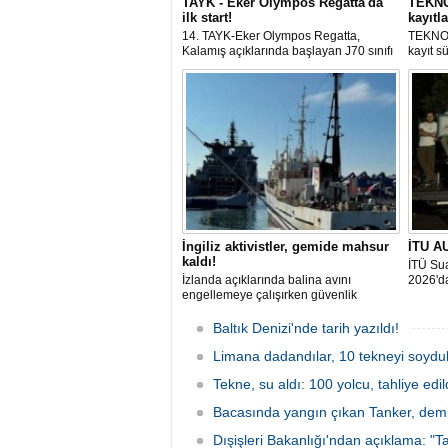
TAYK - Eker Olympos Regatta'da
TEKNOF
ilk start!
kayıtla
14. TAYK-Eker Olympos Regatta,
TEKNOF
Kalamış açıklarında başlayan J70 sınıfı
kayıt s
yarışlarıyla ilk startını verdi. İstanbul'u 10
denizci
gün boyunca yelken coşkusuyla
odaklan
buluşturacak organizasyonun ilk
tarihle
gününde 9 tekne rüzgârla buluştu.
Komutan
İngiliz aktivistler, gemide mahsur
İTU AU
kaldı!
İTÜ Sua
İzlanda açıklarında balina avını
2026'da
engellemeye çalışırken güvenlik
güçlerince durdurulan Bandero adlı
protesto gemisindeki 21 çevre aktivisti,
Baltık Denizi'nde tarih yazıldı!
günlerdir gemiden çıkmalarına izin
verilmediğini ve temel haklarının ihlal
Limana dadandılar, 10 tekneyi soydul
edildiğini öne sürdü. Mürettebatta iki
Tekne, su aldı: 100 yolcu, tahliye edil
Britanyalı aktivist de bulunuyor.
Bacasında yangın çıkan Tanker, demir
Dışişleri Bakanlığı'ndan açıklama: "Ta