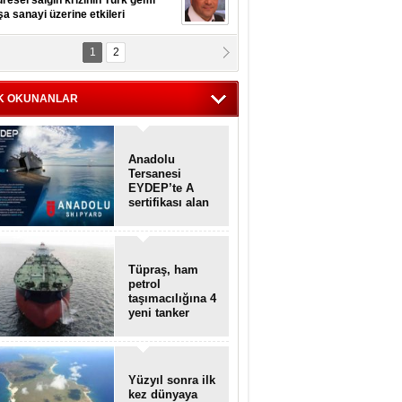
resel salgın krizinin Türk gemi
şa sanayi üzerine etkileri
1
2
pt. MESUT AZMİ GÖKSOY
lavuz kaptan kardeşlerime
hafen...
K OKUNANLAR
Anadolu
Tersanesi
EYDEP’te A
sertifikası alan
ilk tersane oldu
Tüpraş, ham
petrol
taşımacılığına 4
yeni tanker
daha ekliyor
Yüzyıl sonra ilk
kez dünyaya