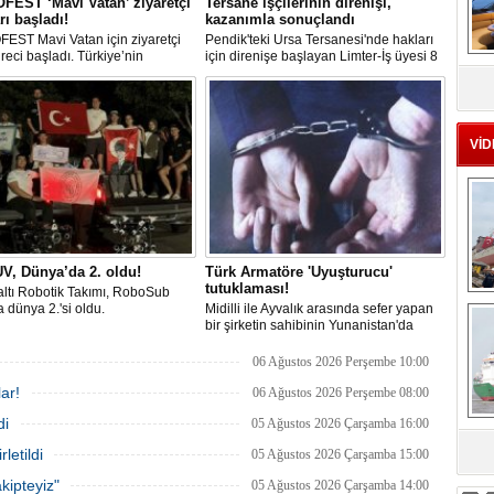
EST ‘Mavi Vatan’ ziyaretçi
Tersane işçilerinin direnişi,
rı başladı!
kazanımla sonuçlandı
EST Mavi Vatan için ziyaretçi
Pendik'teki Ursa Tersanesi'nde hakları
üreci başladı. Türkiye’nin
için direnişe başlayan Limter-İş üyesi 8
MS
lik ve savunma teknolojilerine
işçinin mücadelesi sonuç verdi. İşveren,
eu
an etkinliği, 20-23 Ağustos
arabulucu görüşmesinde tüm
ri arasında Gölcük Tersanesi
alacakların ödenmesini kabul etti.
lığı’nda gerçekleştirilecek.
Sendika, sözlerin tutulmaması halinde
direnişin süreceğini açıkladı
VİD
V, Dünya’da 2. oldu!
Türk Armatöre 'Uyuşturucu'
tutuklaması!
ltı Robotik Takımı, RoboSub
Ç
 dünya 2.'si oldu.
Midilli ile Ayvalık arasında sefer yapan
bir şirketin sahibinin Yunanistan'da
tutuklandığı bildirildi.
06 Ağustos 2026 Perşembe 10:00
ar!
06 Ağustos 2026 Perşembe 08:00
di
05 Ağustos 2026 Çarşamba 16:00
letildi
05 Ağustos 2026 Çarşamba 15:00
sa
kipteyiz"
05 Ağustos 2026 Çarşamba 14:00