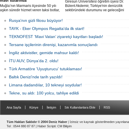
mavi sularında
Giresun Üniversitesi öğretim üyesi Dr.
Muğla’nın Marmaris ilçesinde 50 yılı
Bülent Akdemir, Türkiye'nin denizcilik
aşkın süredir hizmet veren taksi botlar,
sektöründeki durumunu ve geleceğini
hem ulaşım hem de turistik gezi
değerlendirdi.
amacıyla kullanılmaya devam ediyor.
Rusya'nın gizli filosu büyüyor!
TAYK - Eker Olympos Regatta'da ilk start!
TEKNOFEST ‘Mavi Vatan’ ziyaretçi kayıtları başladı!
Tersane işçilerinin direnişi, kazanımla sonuçlandı
İngiliz aktivistler, gemide mahsur kaldı!
İTU AUV, Dünya’da 2. oldu!
Türk Armatöre 'Uyuşturucu' tutuklaması!
Baltık Denizi'nde tarih yazıldı!
Limana dadandılar, 10 tekneyi soydular!
Tekne, su aldı: 100 yolcu, tahliye edildi
|
|
|
|
Ana Sayfa
Künye
İletişim
Sık Kullanılanlara Ekle
RSS
Tüm Hakları Saklıdır © 2004 Deniz Haber
| İzinsiz ve kaynak gösterilmeden yayınlan
Tel : 0544 880 87 87 |
Haber Scripti
:
CM Bilişim