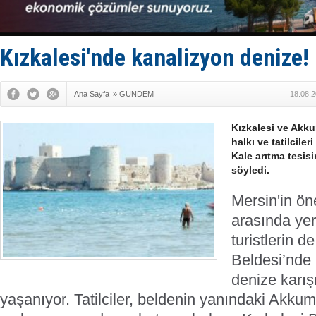
Rusya'nın g
Keşfedildi
D-Marin, A
Van’da inş
Kızkalesi'nde kanalizyon denize!
Ana Sayfa
»
GÜNDEM
18.08.2
Kızkalesi ve Akkum
halkı ve tatilcile
Kale arıtma tesisi
söyledi.
Mersin'in ön
arasında yer
turistlerin d
Beldesi’nde 
denize karı
yaşanıyor. Tatilciler, beldenin yanındaki Akkum