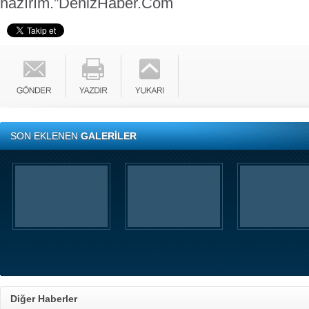
hazırım.”
DenizHaber.Com
SON EKLENEN
GALERİLER
Diğer Haberler