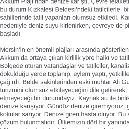
Akkum Plajı’ndan denize karıştı. Çevre felaketi 
bu durum Kızkalesi Beldesi’ndeki tatilcilerle, b
sahillerinde tatil yapanları olumsuz etkiledi. Ka
nedeniyle deniz suyu kirlenirken, çevreye de 
başladı.
Mersin’in en önemli plajları arasında gösterile
Akkum’da ortaya çıkan kirlilik yöre halkı ve tatilc
Bölgede oturan vatandaşlar ve tatilciler, kana
döküldüğü yerde toplanıp, eylem yaptı, yetkili
çağırdı. Belde sakinlerinden eski muhtar Ali Gü
turizmini olumsuz etkileyeceğini dile getirerek,
etmeyeceği bir durumdayız. Kaynak su ile birli
denize karışıyor. Gündüz denize giremiyoruz, ge
kokular sarıyor. Denize giren hasta oluyor. Bu 
çözüm bulunmalıdır. Ülkemizin dört bir yanınd