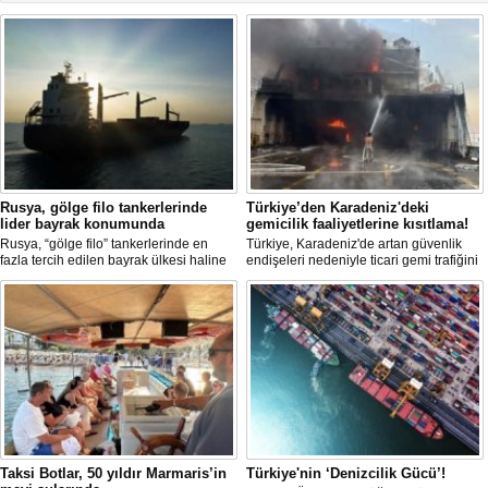
Rusya, gölge filo tankerlerinde
Türkiye’den Karadeniz'deki
lider bayrak konumunda
gemicilik faaliyetlerine kısıtlama!
Rusya, “gölge filo” tankerlerinde en
Türkiye, Karadeniz'de artan güvenlik
fazla tercih edilen bayrak ülkesi haline
endişeleri nedeniyle ticari gemi trafiğini
geldi. Yaptırım baskısının artmasıyla
kısıtlamaya başladı. Bu durum,
birlikte çok sayıda tanker Rus bayrağına
bölgedeki gıda güvenliğini tehdit ediyor.
geçerken, bu durum küresel denizcilik
yaptırımlarının uygulanması açısından
yeni bir tablo ortaya koyuyor.
Taksi Botlar, 50 yıldır Marmaris’in
Türkiye'nin ‘Denizcilik Gücü’!