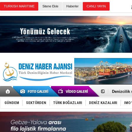
TURKISH MARITIME
Sitene Ekle
Haberler
CANLI YAYIN
Günün Haberleri
Rusya, göl
Enejota ti
Denizcilik
Türkiye’den
‘14. Olymp
Taksi Botla
GÜNDEM
SEKTÖRDEN
TÜRK BOĞAZLARI
DENİZ KAZALARI
IMO 
TÜRKLİM Ba
SOCAR da M
Türkiye'nin
Dünyanın e
Hürmüz’de