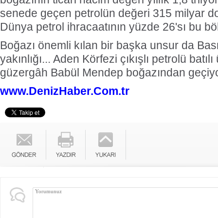
senede geçen petrolün değeri 315 milyar dol
Dünya petrol ihracaatının yüzde 26'sı bu bö
Boğazı önemli kılan bir başka unsur da Bas
yakınlığı... Aden Körfezi çıkışlı petrolü batıl
güzergâh Babül Mendep boğazından geçiyo
www.DenizHaber.Com.tr