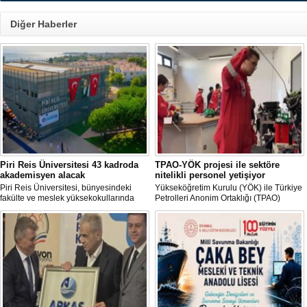
Diğer Haberler
Piri Reis Üniversitesi 43 kadroda
TPAO-YÖK projesi ile sektöre
akademisyen alacak
nitelikli personel yetişiyor
Piri Reis Üniversitesi, bünyesindeki
Yükseköğretim Kurulu (YÖK) ile Türkiye
fakülte ve meslek yüksekokullarında
Petrolleri Anonim Ortaklığı (TPAO)
görevlendirilmek üzere toplam 43
arasında imzalanan protokolle hayata
akademisyen alımı yapacağını duyurdu.
geçirilen "Açık Deniz Teknolojisi"
Başvurular 10 Ağustos 2026 tarihine
programları sektöre nitelikli personel
kadar devam edecek.
yetiştiriyor.