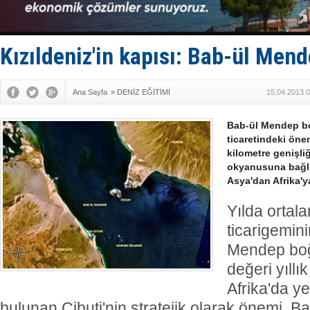
Fairline, T
Baltık Deni
Runit kubb
Limana dad
Kızıldeniz'in kapısı: Bab-ül Men
Türk Loydu
Ana Sayfa
»
DENİZ EĞİTİMİ
15.04.2013 0
Bab-ül Mendep bo
ticaretindeki önem
kilometre genişliğ
okyanusuna bağlı
Asya'dan Afrika'y
Yılda ortal
ticarigemini
Mendep boğa
değeri yıllık
Afrika'da ye
bulunan Cibuti'nin stratejik olarak önemi, 