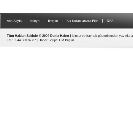
|
|
|
|
Ana Sayfa
Künye
İletişim
Sık Kullanılanlara Ekle
RSS
Tüm Hakları Saklıdır © 2004 Deniz Haber
| İzinsiz ve kaynak gösterilmeden yayınlan
Tel : 0544 880 87 87 |
Haber Scripti
:
CM Bilişim