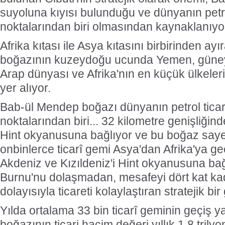
suyoluna kıyısı bulunduğu ve dünyanın petro
noktalarından biri olmasından kaynaklanıyo
Afrika kıtası ile Asya kıtasını birbirinden a
boğazının kuzeydoğu ucunda Yemen, güney
Arap dünyası ve Afrika'nın en küçük ülkeleri
yer alıyor.
Bab-ül Mendep boğazı dünyanın petrol ticar
noktalarından biri... 32 kilometre genişliğind
Hint okyanusuna bağlıyor ve bu boğaz saye
onbinlerce ticarî gemi Asya'dan Afrika'ya geç
Akdeniz ve Kızıldeniz'i Hint okyanusuna ba
Burnu'nu dolaşmadan, mesafeyi dört kat ka
dolayısıyla ticareti kolaylaştıran stratejik bir 
Yılda ortalama 33 bin ticarî geminin geçiş 
boğazının ticari hacim değeri yıllık 1,8 trily