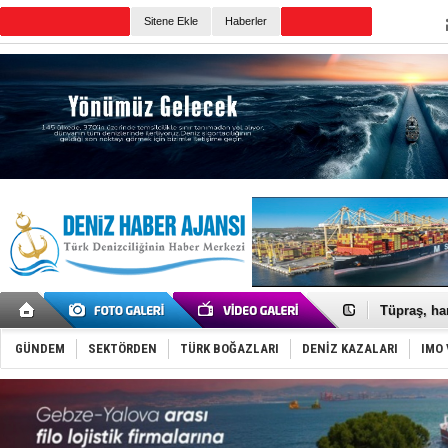
TURKISH MARITIME
Sitene Ekle
Haberler
CANLI YAYIN
Günün Haberleri
Anadolu Te
Derince, I
Tüpraş, ha
İTU AUV, D
LNG taşıma
GÜNDEM
SEKTÖRDEN
TÜRK BOĞAZLARI
DENİZ KAZALARI
IMO 
PROYAD, yat
Türkiye-Ir
Türk Armat
Deniz turi
DÖDER, 28.