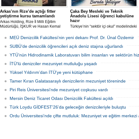
Arkas’nın Rize’de açtığı fitter
Çaka Bey Mesleki ve Teknik
yetiştirme kursu tamamlandı
Anadolu Lisesi öğrenci kabulüne
hazır
Arkas Holding, Rize İl Milli Eğitim
Müdürlüğü, İŞKUR ve Hasan Kemal
Türkiye’nin “sektör içi okul” modelindeki
Yardımcı MTAL iş birliği ile açılan Gemi
öncü uygulamalarından Millî Savunma
Tamir Ustası (Fitter) Yetiştirme Kursu’
Bakanlığı Çaka Bey Mesleki ve Teknik
MEÜ Denizcilik Fakültesi’nin yeni dekanı Prof. Dr. Ünal Özdemir
tamamlandı. Kursu başarıyla
Anadolu Lisesi, ilk öğrencilerini kabul
tamamlayıp sınavı geçecek adaylar
etmeye hazırlanıyor.
SUBÜ’de denizcilik öğrencileri açık deniz stajına uğurlandı
Arkas Deniz Ticaret Filosu’nda görev
alacak.
YTÜ’nün Hidrodinamik Laboratuvarı bilim insanları ve sektörün hi
İTÜ'lü denizciler mezuniyet mutluluğu yaşadı
Yüksel Yıldırım’dan İTÜ'ye yeni kütüphane
Tamer Kıran Galatasaraylı denizcilerin mezuniyet töreninde
Piri Reis Üniversitesi'nde mezuniyet coşkusu vardı
Mersin Deniz Ticaret Odası Denizcilik Fakültesi açıldı
Türk Loydu GİDFEST'26’da geleceğin denizcileriyle buluştu
Ordu Üniversitesi’nde çifte mutluluk: Mezuniyet ve eğitim merkezi a