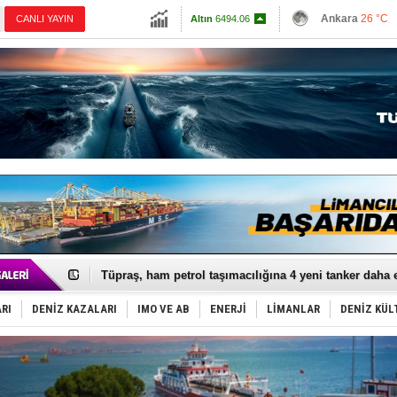
13798.82
Ankara
26 °C
CANLI YAYIN
Altın
6494.06
İzmir
28 °C
Dolar
47.5909
Antalya
27 °C
Euro
54.76
Muğla
26 °C
Çanakkale
26 
Anadolu Tersanesi EYDEP’te A sertifikası alan ilk ter
Derince, ILCA Masters Türkiye Şampiyonası’na ev sah
Tüpraş, ham petrol taşımacılığına 4 yeni tanker daha 
İTU AUV, Dünya’da 2. oldu!
LNG taşımacılığında maliyetler katlandı
RI
DENİZ KAZALARI
IMO VE AB
ENERJİ
LİMANLAR
DENİZ KÜL
PROYAD, yat mürettebatı için yurt dışı harcı için düze
Türkiye-Irak enerji hattında yeni dönem başlıyor
Türk Armatöre 'Uyuşturucu' tutuklaması!
Deniz turizminde yeni ‘Ceza Rejimi’!
DÖDER, 28. Dönem Yönetim Kurulu Başkanını seçti!