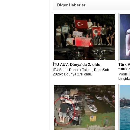
Diğer Haberler
İTU AUV, Dünya’da 2. oldu!
Türk A
tutukl
İTÜ Sualtı Robotik Takımı, RoboSub
2026'da dünya 2.'si oldu.
Midilli
bir şir
tutuklan