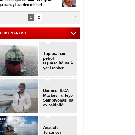
resel salgın krizinin Türk gemi
şa sanayi üzerine etkileri
1
2
pt. MESUT AZMİ GÖKSOY
lavuz kaptan kardeşlerime
hafen...
K OKUNANLAR
Tüpraş, ham
petrol
taşımacılığına 4
yeni tanker
daha ekliyor
Derince, ILCA
Masters Türkiye
Şampiyonası’na
ev sahipliği
yapacak
Anadolu
Tersanesi