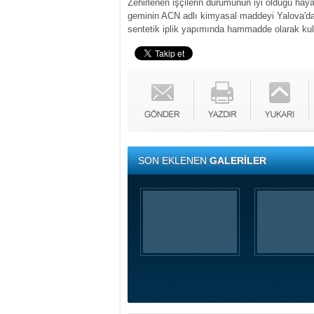
Zehirlenen işçilerin durumunun iyi olduğu hayati
geminin ACN adlı kimyasal maddeyi Yalova'da 
sentetik iplik yapımında hammadde olarak kull
SON EKLENEN
GALERİLER