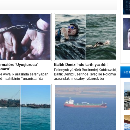
rmatöre 'Uyuşturucu'
Baltık Denizi'nde tarih yazıldı!
aması!
Polonyalı yüzücü Bartłomiej Kubkowski,
FOT
 ile Ayvalık arasında sefer yapan
Baltık Denizi üzerinde İsveç ile Polonya
ketin sahibinin Yunanistan'da
arasındaki mesafeyi yüzerek bu
dığı bildirildi.
başarının ilk örneği olarak tarihe geçti.
“G