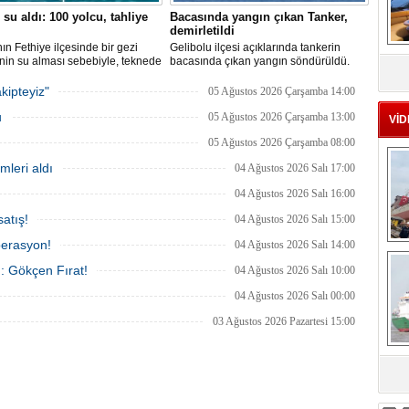
 su aldı: 100 yolcu, tahliye
Bacasında yangın çıkan Tanker,
demirletildi
ın Fethiye ilçesinde bir gezi
Gelibolu ilçesi açıklarında tankerin
MS
nin su alması sebebiyle, teknede
bacasında çıkan yangın söndürüldü.
eu
 100 yolcu tahliye edildi,
Tanker, ardından Şevketiye Demir
in batmaması için bölgede
Sahası'na demirletildi.
kipteyiz"
05 Ağustos 2026 Çarşamba 14:00
a çalışması başlatıldı.
u
05 Ağustos 2026 Çarşamba 13:00
VİD
05 Ağustos 2026 Çarşamba 08:00
mleri aldı
04 Ağustos 2026 Salı 17:00
04 Ağustos 2026 Salı 16:00
atış!
04 Ağustos 2026 Salı 15:00
perasyon!
04 Ağustos 2026 Salı 14:00
Ç
ı: Gökçen Fırat!
04 Ağustos 2026 Salı 10:00
04 Ağustos 2026 Salı 00:00
03 Ağustos 2026 Pazartesi 15:00
sa