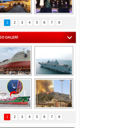
C'den 55 milyon 
5. Bosphorus Ship 
roluk turizm geliri 
Brokers Dinner, 
1
2
3
4
5
6
7
8
müjdesi
İstanbul’da yapıldı
EO GALERİ
eksan Tersanesi, 
TCG Anadolu, 
Başaran Bayrak 
tersane teknik 
tankerini suya 
seyrini tamamladı
indirdi
Göçmenlerin 
Milas’taki yangın 
imdadına Türk 
yeniden termik 
1
2
3
4
5
6
7
8
hipli MINA DENIZ 
santrallere doğru 
yetişti
ilerliyor