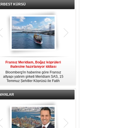
ERBEST KÜRSÜ
Fransız Meridiam, Boğaz köprüleri
Kendi yat limanına sahip en pahalı
ihalesine hazırlanıyor iddiası
özel adalar
Bloomberg'in haberine göre Fransız
Dünyanın en zengin insanlarından
altyapı yatırım şirketi Meridiam SAS, 15
bazıları için yaşam tarzının bir parçası
Temmuz Şehitler Köprüsü ile Fatih
sadece bir süper yat değil, aynı
R
Sultan Mehmet Köprüsü'nün
zamanda kendi yat limanı, helikopter
özelleştirilmesine yönelik ihaleyle
pisti ve seçkin villaları da içeren koca
ilgileniyor.
bir özel adadır.
İMANLAR