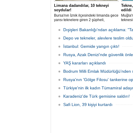
Limana dadandılar, 10 tekneyi
Tekne,
soydular!
edildi
Bursa'nın İznik ilçesindeki limanda gece
Muğla'n
yarısı teknelere giren 2 şüpheli,
teknesi
elektronik cihazlar ve değerli eşyalar
bulunan
çaldı. Olay, güvenlik kameralarına
teknen
Dışişleri Bakanlığı'ndan açıklama: "Ta
yansıdı, tekne sahiplerinin ihbarıyla
kurtarm
jandarma inceleme başlattı.
Depo ve tekneler, alevlere teslim old
İstanbul: Gemide yangın çıktı!
Rusya, Azak Denizi'nde güvenlik önle
YAŞ kararları açıklandı
Bodrum Milli Emlak Müdürlüğü’nden s
Rusya'nın 'Gölge Filosu' tankerine o
Türkiye'nin ilk kadın Tümamiral aday
Karadeniz'de Türk gemisine saldırı!
Safi Lion, 39 kişiyi kurtardı