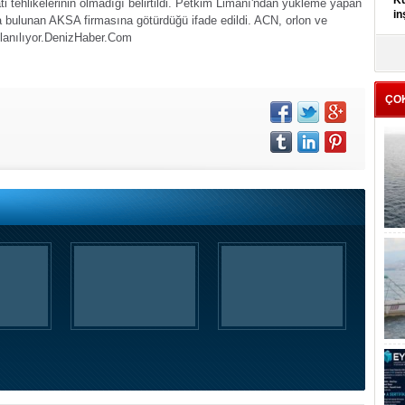
Kü
 tehlikelerinin olmadığı belirtildi.
Petkim Limanı'ndan yükleme yapan
in
bulunan AKSA firmasına götürdüğü ifade edildi. ACN, orlon ve
anılıyor.
DenizHaber.Com
K
Kı
it
ÇO