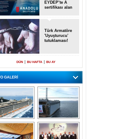
EYDEP’te A
sertifikası alan
ilk tersane oldu
Türk Armatöre
'Uyuşturucu'
tutuklaması!
|
|
DÜN
BU HAFTA
BU AY
O GALERİ
emi içinde gemi” 
Dünyada tek! 
konsepti ile MSC 
Denizaltı yüzer 
Splendida
havuzu intikal 
seyrine başladı