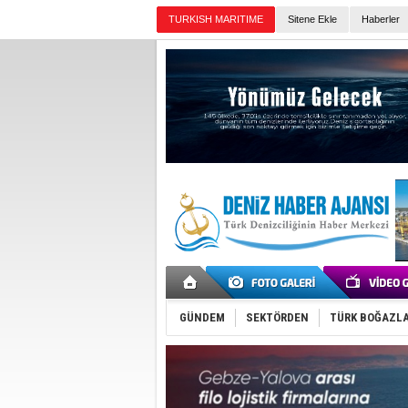
TURKISH MARITIME
Sitene Ekle
Haberler
Günün Haberleri
GÜNDEM
SEKTÖRDEN
TÜRK BOĞAZLA