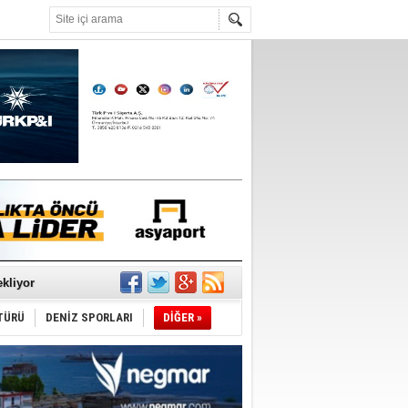
°C
sane oldu
ipliği yapacak
ekliyor
TÜRÜ
DENİZ SPORLARI
DİĞER »
nleme istiyor