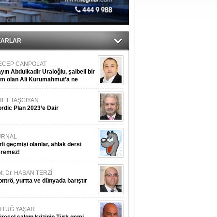
ediyor
ZARLAR
ECEP CANPOLAT
yın Abdulkadir Uraloğlu, şaibeli bir
im olan Ali Kurumahmut’a ne
nışıyorsunuz?
RET TAŞCIYAN
rdic Plan 2023’e Dair
URNAL
rli geçmişi olanlar, ahlak dersi
eremez!
t. Dr. HASAN TERZİ
ntrö, yurtta ve dünyada barıştır
RTUĞ YAŞAR