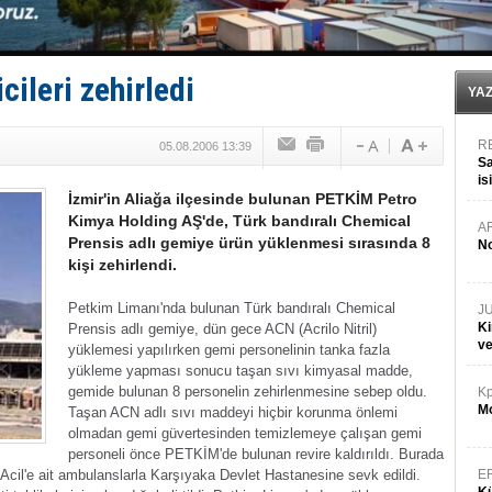
Fairline, Türkiye’de ‘SoleMarin’i seçti
Baltık Denizi'nde tarih yazıldı!
Runit kubbesi okyanusun derinliklerinde halkı tehdit 
Limana dadandılar, 10 tekneyi soydular!
leri zehirledi
Türk Loydu’na Süveyş tonaj yetkisi
YA
R
05.08.2006 13:39
Sa
is
İzmir'in Aliağa ilçesinde bulunan PETKİM Petro
da
Kimya Holding AŞ'de, Türk bandıralı Chemical
A
Prensis adlı gemiye ürün yüklenmesi sırasında 8
No
kişi zehirlendi.
Petkim Limanı'nda bulunan Türk bandıralı Chemical
J
Ki
Prensis adlı gemiye, dün gece ACN (Acrilo Nitril)
v
yüklemesi yapılırken gemi personelinin tanka fazla
yükleme yapması sonucu taşan sıvı kimyasal madde,
gemide bulunan 8 personelin zehirlenmesine sebep oldu.
Kp
Mo
Taşan ACN adlı sıvı maddeyi hiçbir korunma önlemi
olmadan gemi güvertesinden temizlemeye çalışan gemi
personeli önce PETKİM'de bulunan revire kaldırıldı. Burada
Acil'e ait ambulanslarla Karşıyaka Devlet Hastanesine sevk edildi.
E