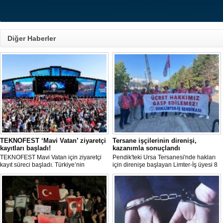
Diğer Haberler
TEKNOFEST ‘Mavi Vatan’ ziyaretçi
Tersane işçilerinin direnişi,
kayıtları başladı!
kazanımla sonuçlandı
TEKNOFEST Mavi Vatan için ziyaretçi
Pendik'teki Ursa Tersanesi'nde hakları
kayıt süreci başladı. Türkiye’nin
için direnişe başlayan Limter-İş üyesi 8
denizcilik ve savunma teknolojilerine
işçinin mücadelesi sonuç verdi. İşveren,
odaklanan etkinliği, 20-23 Ağustos
arabulucu görüşmesinde tüm
tarihleri arasında Gölcük Tersanesi
alacakların ödenmesini kabul etti.
Komutanlığı’nda gerçekleştirilecek.
Sendika, sözlerin tutulmaması halinde
direnişin süreceğini açıkladı