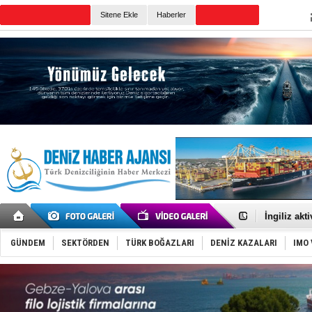
Sitene Ekle
Haberler
Günün Haberleri
TEKNOFEST 
Tersane işç
İngiliz akt
FESCO, Kar
DESE, BIMC
GÜNDEM
SEKTÖRDEN
TÜRK BOĞAZLARI
DENİZ KAZALARI
IMO 
GİMBİRDER 
35 milyon T
İnsansız c
Yüzyıl son
Anadolu Te