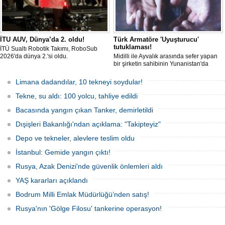
İTU AUV, Dünya’da 2. oldu!
Türk Armatöre 'Uyuşturucu'
tutuklaması!
İTÜ Sualtı Robotik Takımı, RoboSub
2026'da dünya 2.'si oldu.
Midilli ile Ayvalık arasında sefer yapan
bir şirketin sahibinin Yunanistan'da
tutuklandığı bildirildi.
Limana dadandılar, 10 tekneyi soydular!
Tekne, su aldı: 100 yolcu, tahliye edildi
Bacasında yangın çıkan Tanker, demirletildi
Dışişleri Bakanlığı'ndan açıklama: "Takipteyiz"
Depo ve tekneler, alevlere teslim oldu
İstanbul: Gemide yangın çıktı!
Rusya, Azak Denizi'nde güvenlik önlemleri aldı
YAŞ kararları açıklandı
Bodrum Milli Emlak Müdürlüğü’nden satış!
Rusya'nın 'Gölge Filosu' tankerine operasyon!