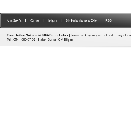
|
|
|
|
Ana Sayfa
Künye
İletişim
Sık Kullanılanlara Ekle
RSS
Tüm Hakları Saklıdır © 2004 Deniz Haber
| İzinsiz ve kaynak gösterilmeden yayınlan
Tel : 0544 880 87 87 |
Haber Scripti
:
CM Bilişim