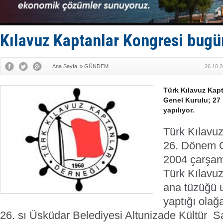
Derince, I
Tüpraş, ha
İTU AUV, D
LNG taşıma
Kılavuz Kaptanlar Kongresi bugü
PROYAD, yat
Ana Sayfa
»
GÜNDEM
26.10.2
Türk Kılavuz Kap
Genel Kurulu; 27
yapılıyor.
Türk Kılavuz
26. Dönem G
2004 çarşam
Türk Kılavuz
ana tüzüğü u
yaptığı olağ
26. sı Üsküdar Belediyesi Altunizade Kültür 