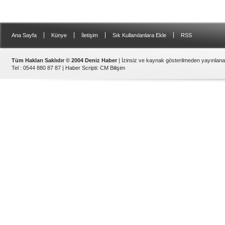
|
|
|
|
Ana Sayfa
Künye
İletişim
Sık Kullanılanlara Ekle
RSS
Tüm Hakları Saklıdır © 2004 Deniz Haber
| İzinsiz ve kaynak gösterilmeden yayınlan
Tel : 0544 880 87 87 |
Haber Scripti
:
CM Bilişim