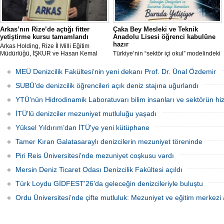
Arkas’nın Rize’de açtığı fitter
Çaka Bey Mesleki ve Teknik
yetiştirme kursu tamamlandı
Anadolu Lisesi öğrenci kabulüne
hazır
Arkas Holding, Rize İl Milli Eğitim
Müdürlüğü, İŞKUR ve Hasan Kemal
Türkiye’nin “sektör içi okul” modelindeki
Yardımcı MTAL iş birliği ile açılan Gemi
öncü uygulamalarından Millî Savunma
Tamir Ustası (Fitter) Yetiştirme Kursu’
Bakanlığı Çaka Bey Mesleki ve Teknik
MEÜ Denizcilik Fakültesi’nin yeni dekanı Prof. Dr. Ünal Özdemir
tamamlandı. Kursu başarıyla
Anadolu Lisesi, ilk öğrencilerini kabul
tamamlayıp sınavı geçecek adaylar
etmeye hazırlanıyor.
SUBÜ’de denizcilik öğrencileri açık deniz stajına uğurlandı
Arkas Deniz Ticaret Filosu’nda görev
alacak.
YTÜ’nün Hidrodinamik Laboratuvarı bilim insanları ve sektörün hi
İTÜ'lü denizciler mezuniyet mutluluğu yaşadı
Yüksel Yıldırım’dan İTÜ'ye yeni kütüphane
Tamer Kıran Galatasaraylı denizcilerin mezuniyet töreninde
Piri Reis Üniversitesi'nde mezuniyet coşkusu vardı
Mersin Deniz Ticaret Odası Denizcilik Fakültesi açıldı
Türk Loydu GİDFEST'26’da geleceğin denizcileriyle buluştu
Ordu Üniversitesi’nde çifte mutluluk: Mezuniyet ve eğitim merkezi a