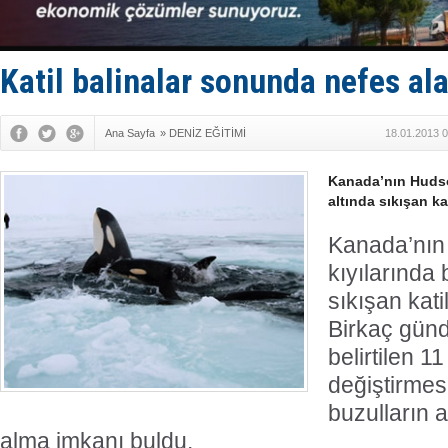
Fairline, T
Baltık Deni
Runit kubb
Limana dad
Katil balinalar sonunda nefes ala
Türk Loydu
Ana Sayfa
»
DENİZ EĞİTİMİ
18.01.2013 0
Kanada’nın Hudson
altında sıkışan ka
Kanada’nın
kıyılarında 
sıkışan kati
Birkaç günd
belirtilen 1
değiştirmes
buzulların a
alma imkanı buldu.