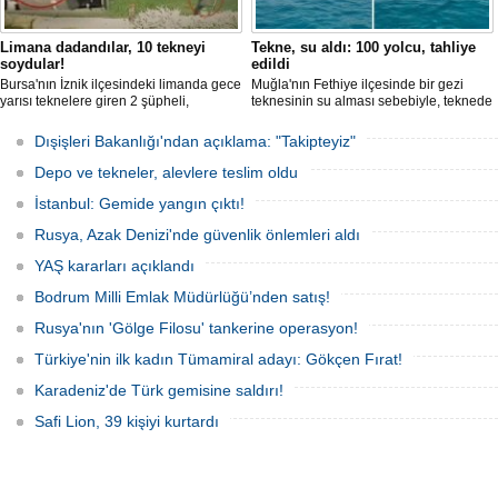
Limana dadandılar, 10 tekneyi
Tekne, su aldı: 100 yolcu, tahliye
soydular!
edildi
Bursa'nın İznik ilçesindeki limanda gece
Muğla'nın Fethiye ilçesinde bir gezi
yarısı teknelere giren 2 şüpheli,
teknesinin su alması sebebiyle, teknede
elektronik cihazlar ve değerli eşyalar
bulunan 100 yolcu tahliye edildi,
çaldı. Olay, güvenlik kameralarına
teknenin batmaması için bölgede
Dışişleri Bakanlığı'ndan açıklama: "Takipteyiz"
yansıdı, tekne sahiplerinin ihbarıyla
kurtarma çalışması başlatıldı.
jandarma inceleme başlattı.
Depo ve tekneler, alevlere teslim oldu
İstanbul: Gemide yangın çıktı!
Rusya, Azak Denizi'nde güvenlik önlemleri aldı
YAŞ kararları açıklandı
Bodrum Milli Emlak Müdürlüğü’nden satış!
Rusya'nın 'Gölge Filosu' tankerine operasyon!
Türkiye'nin ilk kadın Tümamiral adayı: Gökçen Fırat!
Karadeniz'de Türk gemisine saldırı!
Safi Lion, 39 kişiyi kurtardı