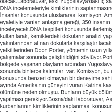
olacak.
Laboratuvar, eski Yugoslavya'daki iç sa
DNA incelemeleriyle kimliklerinin saptanmasın
İnsanlar konusunda uluslararası komisyon, Am
eyaletiyle varılan anlaşma gereği, 350 insanın 
inceleyecek.
DNA tespitleri konusunda ilerlemiş 
kullanılarak, kemiklerdeki dokuların analizi ya
yakınlarından alınan dokularla karşılaştırılacak
yetkililerinden Doon Porter, yöntemin uzun yıll
çalışmalar sonunda geliştirildiğini söylüyor.
Port
bölgede yaşanan olayların ardından Yugoslavya
sonunda binlerce kalıntıları var. Komisyon, bu
konusunda benzeri olmayan bir deneyime sahip'
ayında Amerika'nın güneyini vuran Katrina kası
ölümüne neden olmuştu. Bunların büyük bölümü
yapılması gerekiyor.
Bosna'daki laboratuvar, A
kurbanlarının kimliklerinin saptanması konusu