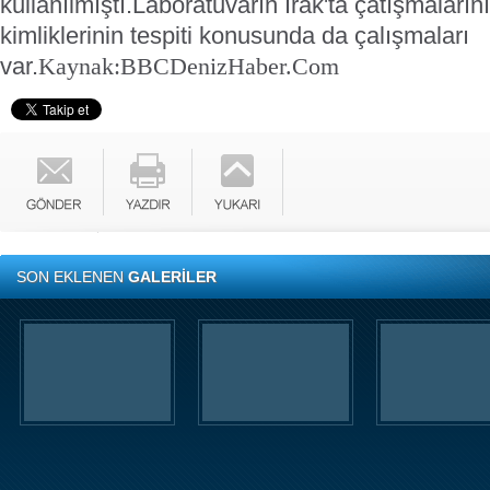
kullanılmıştı.
Laboratuvarın Irak'ta çatışmaların
kimliklerinin tespiti konusunda da çalışmaları
var.
Kaynak:BBC
DenizHaber.Com
SON EKLENEN
GALERİLER