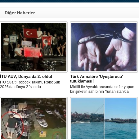
Diğer Haberler
İTU AUV, Dünya’da 2. oldu!
Türk Armatöre 'Uyuşturucu'
tutuklaması!
İTÜ Sualtı Robotik Takımı, RoboSub
2026'da dünya 2.'si oldu.
Midilli ile Ayvalık arasında sefer yapan
bir şirketin sahibinin Yunanistan'da
tutuklandığı bildirildi.