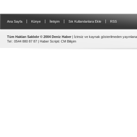
|
|
|
|
Ana Sayfa
Künye
İletişim
Sık Kullanılanlara Ekle
RSS
Tüm Hakları Saklıdır © 2004 Deniz Haber
| İzinsiz ve kaynak gösterilmeden yayınlan
Tel : 0544 880 87 87 |
Haber Scripti
:
CM Bilişim