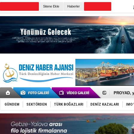
TURKISH MARITIME
Sitene Ekle
Haberler
CANLI YAYIN
Günün Haberleri
İTU AUV, D
LNG taşıma
PROYAD, yat
Türkiye-Ir
Türk Armat
GÜNDEM
SEKTÖRDEN
TÜRK BOĞAZLARI
DENİZ KAZALARI
IMO 
Deniz turi
DÖDER, 28.
Fairline, T
Baltık Deni
Runit kubb