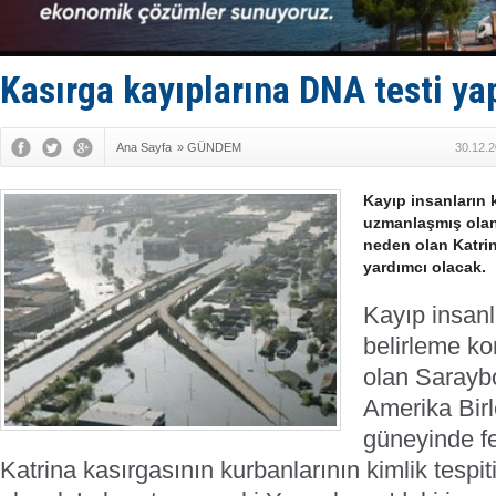
Limana dad
Türk Loydu
Hüseyin Me
Hat-San Te
Kasırga kayıplarına DNA testi ya
Med Marine
Ana Sayfa
»
GÜNDEM
30.12.2
Kayıp insanların 
uzmanlaşmış olan
neden olan Katrin
yardımcı olacak.
Kayıp insanla
belirleme k
olan Saraybo
Amerika Birl
güneyinde f
Katrina kasırgasının kurbanlarının kimlik tespi