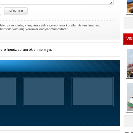
MS
eu
ler veya imalar, inançlara saldırı içeren, imla kuralları ile yazılmamış,
harflerle yazılmış yorumlar onaylanmamaktadır.
VİD
ere henüz yorum eklenmemiştir.
Ç
sa