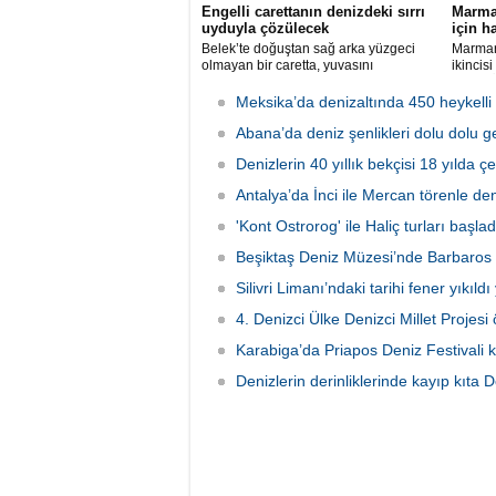
Engelli carettanın denizdeki sırrı
Marmar
uyduyla çözülecek
için h
Belek’te doğuştan sağ arka yüzgeci
Marmari
olmayan bir caretta, yuvasını
ikincis
kazamayınca yumurtalarını kumun
Deniz Ü
üzerine bıraktı. "DOA" adı verilen deniz
tarihle
Meksika’da denizaltında 450 heykelli
kaplumbağasına ilk kez uydu izleme
Mahalle
cihazı takıldı ve denize uğurlandı.
Abana’da deniz şenlikleri dolu dolu ge
Festiva
lezzetl
Denizlerin 40 yıllık bekçisi 18 yılda ç
çıkarıl
Antalya’da İnci ile Mercan törenle de
'Kont Ostrorog' ile Haliç turları başlad
Beşiktaş Deniz Müzesi’nde Barbaros 
Silivri Limanı’ndaki tarihi fener yıkıldı
4. Denizci Ülke Denizci Millet Projesi ö
Karabiga’da Priapos Deniz Festivali k
Denizlerin derinliklerinde kayıp kıta 