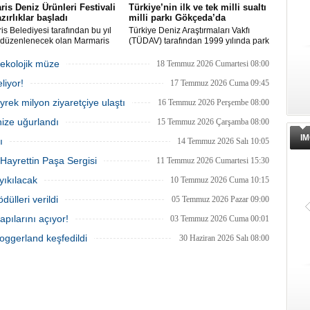
is Deniz Ürünleri Festivali
Türkiye’nin ilk ve tek milli sualtı
azırlıklar başladı
milli parkı Gökçeda’da
s Belediyesi tarafından bu yıl
Türkiye Deniz Araştırmaları Vakfı
i düzenlenecek olan Marmaris
(TÜDAV) tarafından 1999 yılında park
rünleri Festivali, 2-4 Ekim
ilan edilen Gökçeada Sualtı Milli Parkı,
ri arasında Selimiye
adanın kuzeydoğusunda, Kaleköy ve
 ekolojik müze
18 Temmuz 2026 Cumartesi 08:00
si'nde gerçekleştirilecek.
Kuzu Limanı arasında yer alıyor. Kıyıdan
liyor!
lde deniz ürünleri, yöresel
1 deniz mili uzunluğunda, denizden 200
17 Temmuz 2026 Cuma 09:45
er ve kentin kıyı kültürü ön plana
metre açıklığında bir alanı kapsıyor.
eyrek milyon ziyaretçiye ulaştı
16 Temmuz 2026 Perşembe 08:00
acak.
nize uğurlandı
15 Temmuz 2026 Çarşamba 08:00
IM
ı
14 Temmuz 2026 Salı 10:05
Hayrettin Paşa Sergisi
11 Temmuz 2026 Cumartesi 15:30
 yıkılacak
10 Temmuz 2026 Cuma 10:15
dülleri verildi
05 Temmuz 2026 Pazar 09:00
apılarını açıyor!
03 Temmuz 2026 Cuma 00:01
Doggerland keşfedildi
30 Haziran 2026 Salı 08:00