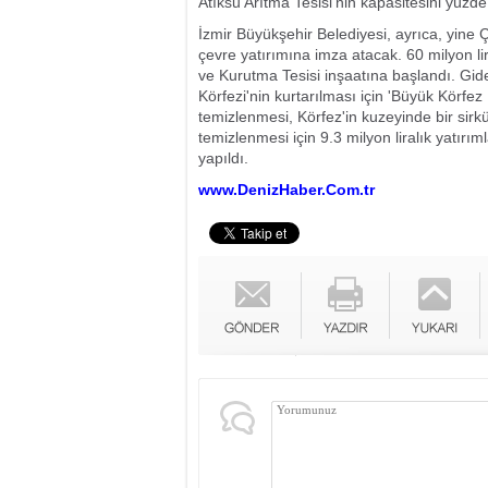
Atıksu Arıtma Tesisi'nin kapasitesini yüzd
İzmir Büyükşehir Belediyesi, ayrıca, yine Ç
çevre yatırımına imza atacak. 60 milyon li
ve Kurutma Tesisi inşaatına başlandı. Gide
Körfezi'nin kurtarılması için 'Büyük Körfez 
temizlenmesi, Körfez'in kuzeyinde bir sir
temizlenmesi için 9.3 milyon liralık yatırı
yapıldı.
www.DenizHaber.Com.tr