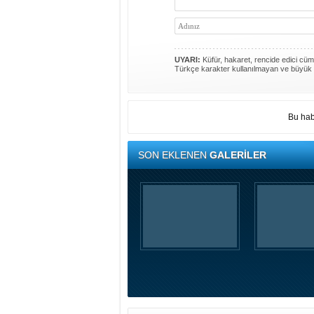
UYARI:
Küfür, hakaret, rencide edici cümle
Türkçe karakter kullanılmayan ve büyük 
Bu hab
SON EKLENEN
GALERİLER