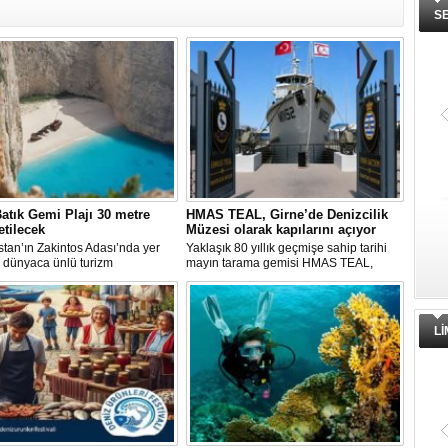
S
atık Gemi Plajı 30 metre
HMAS TEAL, Girne’de Denizcilik
etilecek
Müzesi olarak kapılarını açıyor
tan’ın Zakintos Adası’nda yer
Yaklaşık 80 yıllık geçmişe sahip tarihi
 dünyaca ünlü turizm
mayın tarama gemisi HMAS TEAL,
rından biri olan Navagio Plajı'nın
Girne Ticaret Limanı'nda oluşturulan
k 30 metre genişletilmesi
Denizcilik Müzesi ile yeni bir işlev
ıyor.
kazanıyor. Müze, 1 Ağustos'ta
ziyaretçilere kapılarını açacak.
L