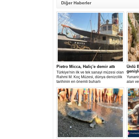
Diğer Haberler
Pietro Micca, Haliç'e demir attı
Ünlü B
genişl
Türkiye'nin ilk ve tek sanayi müzesi olan
Rahmi M. Koç Müzesi, dünya denizcilik
Yunanis
tarihinin en önemli buharlı
alan ve
römorkörlerinden biri olarak kabul
noktala
edilen Pietro Micca'yı koleksiyonuna
yaklaşı
kazandırdı.
planlan