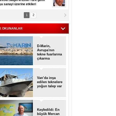
resel salgın krizinin Türk gemi
şa sanayi üzerine etkileri
1
2
pt. MESUT AZMİ GÖKSOY
lavuz kaptan kardeşlerime
hafen...
K OKUNANLAR
D-Marin,
Avrupa'nın
tekne fuarlarına
çıkarma
yapacak
Van’da inşa
edilen teknelere
yoğun talep var
Keşfedildi: En
büyük Mercan