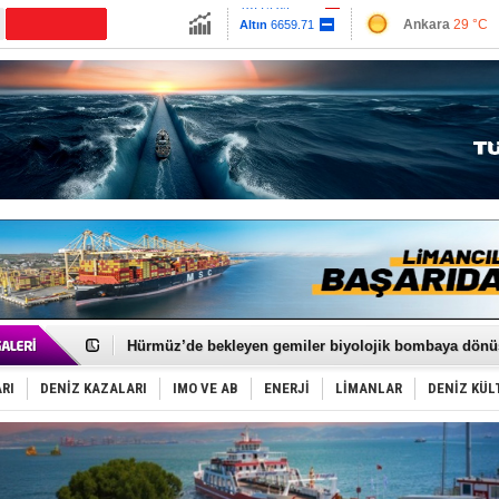
13779.39
Ankara
29 °C
Altın
6659.71
İzmir
31 °C
Dolar
47.6791
Antalya
33 °C
Euro
55.1258
Muğla
31 °C
Çanakkale
30 
Türkiye'nin ‘Denizcilik Gücü’!
Dünyanın en tehlikeli yosunu: Yüz binlerce canlıyı ö
Hürmüz’de bekleyen gemiler biyolojik bombaya dönü
Rusya'nın gizli filosu büyüyor!
Keşfedildi: En büyük Mercan Ormanı!
RI
DENİZ KAZALARI
IMO VE AB
ENERJİ
LİMANLAR
DENİZ KÜL
D-Marin, Avrupa'nın tekne fuarlarına çıkarma yapacak
Van’da inşa edilen teknelere yoğun talep var
ASEAN ilk P&I Sigorta Kulübünü kurmaya hazırlanıyo
TAYK - Eker Olympos Regatta'da ilk start!
İstanbul ve Çanakkale: 6 ayda 40.000 gemi