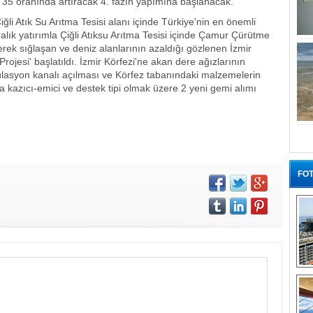
e 35 oranında artıracak 4. fazın yapımına başlanacak.
iğli Atık Su Arıtma Tesisi alanı içinde Türkiye'nin en önemli
ralık yatırımla Çiğli Atıksu Arıtma Tesisi içinde Çamur Çürütme
rek sığlaşan ve deniz alanlarının azaldığı gözlenen İzmir
Projesi' başlatıldı. İzmir Körfezi'ne akan dere ağızlarının
külasyon kanalı açılması ve Körfez tabanındaki malzemelerin
mla kazıcı-emici ve destek tipi olmak üzere 2 yeni gemi alımı
FOT
“G