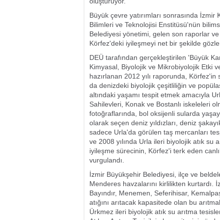
oluşturuyor.
Büyük çevre yatırımları sonrasında İzmir 
Bilimleri ve Teknolojisi Enstitüsü'nün bili
Belediyesi yönetimi, gelen son raporlar ve
Körfez'deki iyileşmeyi net bir şekilde gözl
DEÜ tarafından gerçekleştirilen 'Büyük Kan
Kimyasal, Biyolojik ve Mikrobiyolojik Etki
hazırlanan 2012 yılı raporunda, Körfez'in 
da denizdeki biyolojik çeşitliliğin ve popü
altındaki yaşamı tespit etmek amacıyla Urla
Sahilevleri, Konak ve Bostanlı iskeleleri o
fotoğraflarında, bol oksijenli sularda yaşay
olarak seçen deniz yıldızları, deniz şakayı
sadece Urla'da görülen taş mercanları tesp
ve 2008 yılında Urla ileri biyolojik atık s
iyileşme sürecinin, Körfez'i terk eden ca
vurgulandı.
İzmir Büyükşehir Belediyesi, ilçe ve beldel
Menderes havzalarını kirlilikten kurtardı. İ
Bayındır, Menemen, Seferihisar, Kemalpaşa 
atığını arıtacak kapasitede olan bu arıtmal
Ürkmez ileri biyolojik atık su arıtma tesisl