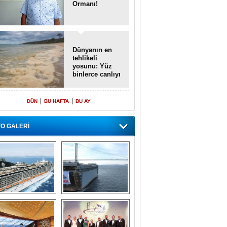
Ormanı!
Dünyanın en
tehlikeli
yosunu: Yüz
binlerce canlıyı
öldürmüş
|
|
DÜN
BU HAFTA
BU AY
O GALERİ
emi içinde gemi” 
Dünyada tek! 
konsepti ile MSC 
Denizaltı yüzer 
Splendida
havuzu intikal 
seyrine başladı