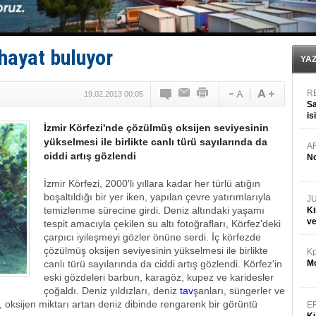
TEKNOFEST ‘Mavi Vatan’ ziyaretçi kayıtları başladı!
Tersane işçilerinin direnişi, kazanımla sonuçlandı
İngiliz aktivistler, gemide mahsur kaldı!
FESCO, Karadeniz'de yeni sevkiyat taleplerini durdur
 hayat buluyor
DESE, BIMCO’ya katıldı
YA
R
19.02.2013 00:05
Sa
is
İzmir Körfezi'nde çözülmüş oksijen seviyesinin
da
yükselmesi ile birlikte canlı türü sayılarında da
A
ciddi artış gözlendi
No
İzmir Körfezi, 2000'li yıllara kadar her türlü atığın
boşaltıldığı bir yer iken, yapılan çevre yatırımlarıyla
J
temizlenme sürecine girdi. Deniz altındaki yaşamı
Ki
v
tespit amacıyla çekilen su altı fotoğrafları, Körfez'deki
çarpıcı iyileşmeyi gözler önüne serdi. İç körfezde
çözülmüş oksijen seviyesinin yükselmesi ile birlikte
Kp
canlı türü sayılarında da ciddi artış gözlendi. Körfez'in
Mo
eski gözdeleri barbun, karagöz, kupez ve karidesler
çoğaldı. Deniz yıldızları, deniz
tav
şanları, süngerler ve
, oksijen miktarı artan deniz dibinde rengarenk bir görüntü
E