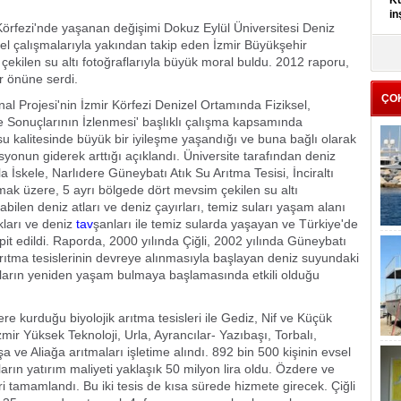
Kü
in
Körfezi'nde yaşanan değişimi Dokuz Eylül Üniversitesi Deniz
msel çalışmalarıyla yakından takip eden İzmir Büyükşehir
K
 çekilen su altı fotoğraflarıyla büyük moral buldu. 2012 raporu,
Kı
er önüne serdi.
it
ÇO
al Projesi'nin İzmir Körfezi Denizel Ortamında Fiziksel,
 ve Sonuçlarının İzlenmesi' başlıklı çalışma kapsamında
su kalitesinde büyük bir iyileşme yaşandığı ve buna bağlı olarak
lasyonun giderek arttığı açıklandı. Üniversite tarafından deniz
 İskele, Narlıdere Güneybatı Atık Su Arıtma Tesisi, İnciraltı
lmak üzere, 5 ayrı bölgede dört mevsim çekilen su altı
abilen deniz atları ve deniz çayırları, temiz suları yaşam alanı
kları ve deniz
tav
şanları ile temiz sularda yaşayan ve Türkiye'de
it edildi. Raporda, 2000 yılında Çiğli, 2002 yılında Güneybatı
u arıtma tesislerinin devreye alınmasıyla başlayan deniz suyundaki
nlıların yeniden yaşam bulmaya başlamasında etkili olduğu
ere kurduğu biyolojik arıtma tesisleri ile Gediz, Nif ve Küçük
zmir Yüksek Teknoloji, Urla, Ayrancılar- Yazıbaşı, Torbalı,
ve Aliağa arıtmaları işletime alındı. 892 bin 500 kişinin evsel
arın yatırım maliyeti yaklaşık 50 milyon lira oldu. Özdere ve
eri tamamlandı. Bu iki tesis de kısa sürede hizmete girecek. Çiğli