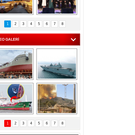
C'den 55 milyon 
5. Bosphorus Ship 
roluk turizm geliri 
Brokers Dinner, 
1
2
3
4
5
6
7
8
müjdesi
İstanbul’da yapıldı
EO GALERİ
eksan Tersanesi, 
TCG Anadolu, 
Başaran Bayrak 
tersane teknik 
tankerini suya 
seyrini tamamladı
indirdi
Göçmenlerin 
Milas’taki yangın 
imdadına Türk 
yeniden termik 
1
2
3
4
5
6
7
8
hipli MINA DENIZ 
santrallere doğru 
yetişti
ilerliyor