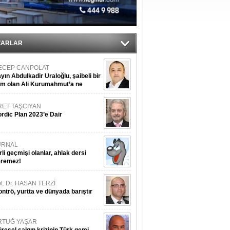
du
ZARLAR
ECEP CANPOLAT
yın Abdulkadir Uraloğlu, şaibeli bir
im olan Ali Kurumahmut’a ne
nışıyorsunuz?
RET TAŞCIYAN
rdic Plan 2023’e Dair
URNAL
rli geçmişi olanlar, ahlak dersi
eremez!
t. Dr. HASAN TERZİ
ntrö, yurtta ve dünyada barıştır
RTUĞ YAŞAR