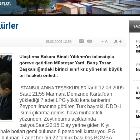
Yüzyıl sonra ilk kez dünyaya açılan gizemli ada!
Anadolu Tersanesi EYDEP’te A sertifikası alan ilk ter
Derince, ILCA Masters Türkiye Şampiyonası’na ev sah
Tüpraş, ham petrol taşımacılığına 4 yeni tanker daha 
ürler
İTU AUV, Dünya’da 2. oldu!
YA
R
15.03.2005 12:58
Sa
is
Ulaştırma Bakanı Binali Yıldırım'ın talimatıyla
da
göreve getirilen Müsteşar Yard. Barış Tozar
A
Başkanlığındaki birinci sınıf kriz yönetimi büyük
No
bir felaketi önledi.
Tarih:12.03 2005
İSTANBUL ADINA TEŞEKKÜRLER
J
Ki
Saat: 21:55 Marmara Deniznde Kartal'dan
v
yüklediği 7 adet LPG yüklü kara tankerini
Zeyport limanına götüren Türk bayraklı DDD-1
Kp
isimli çıkarma gemisi hava muhalefeti
Mo
yüzünden, Zeytinburnu açıklarında
batıyor.
Saat:22:15 Olay yerine giden Kıyı
le botları gemi bulunan 8 personeli kurtarıyor.
LPG
E
 bulunan 7 adet her biri 22 tonluk başı boş BOMBA;