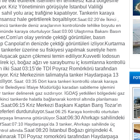
ile etki edilerek istenilen en tehlikesiz kara bölgesine
or. Kriz Yönetiminin görüşüyle İstanbul Valiliği
sahil yolu araç trafiğine kapatılıyor. Tankerin karaya
ansız hale getirtilerek boşaltılıyor.
Saat:02:20’de İkinci ,
ncü tankerde deniz araçlarının kontrolünde tehlike boyutu en
 önünde karaya oturtuluyor.Saat:03:00 Ulaştırma Bakanı Basın
r.Com'un olay yerinde çektiği görüntüler, basın
p Canpolat'ın denizde çektiği görüntüleri izliyor.
Kurtarma
 tankerler üzerine su fiskiyesi yapılmak suretiyle hem
uşacak gazın çökmesi temin ediliyor.
Kuvvetli lodosun
ek içi, boğaz ağzı ve sarayburnu iç kısımlarına kontrollü
n ilki Saat 03:15’de TDİ Poyraz Romörkörü tarafından
nıyor. Kriz Merkezinin talimatıyla tanker Haydarpaşa 13
FOT
iliyor.
Saat: 03:35 Dört kara tankeri kontrollü olarak karaya
hir Belediyesi İtfaiye Müdürlüğü karadan sabitleme işlemini
r tanker delinerek gaz sızdırıyor. İGDAŞ yetkilileri bölgedeki gaz
ikinci tankerde halatla bağlanarak kontrol altında planlaması
Saat:06:15 Kriz Merkezi Başkanı Kaptan Barış Tozar'ın
.
eferleri durduruluyor.
Saat:06:25 Karaya kontrollü oturtulan
Saat:06:30 Ahırkapı sahilindeki
arpaşa limanına götürülüyor.
“G
r
Saat:07:10 Haydarpaşa'da 3 tanker, Ahırkapı sahilinde üç
Saat 08:20 İstanbul Boğazı girişindeki 4.
trol altında.
alınarak TDİ Poyraz romorkörü tarafından Haydarpaşa