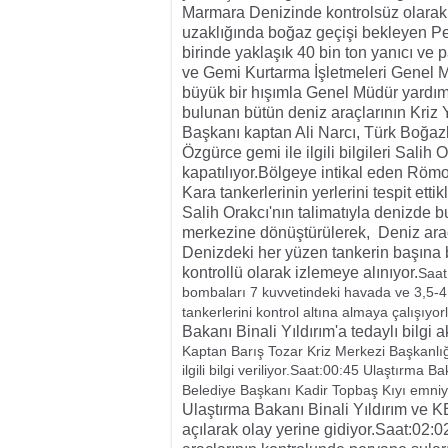
Marmara Denizinde kontrolsüz olarak
uzaklığında boğaz geçişi bekleyen Petr
birinde yaklaşık 40 bin ton yanıcı ve 
ve Gemi Kurtarma İşletmeleri Genel M
büyük bir hışımla Genel Müdür yardım
bulunan bütün deniz araçlarının Kriz 
Başkanı kaptan Ali Narcı, Türk Boğaz
Özgürce gemi ile ilgili bilgileri Salih 
kapatılıyor.
Bölgeye intikal eden Römor
Kara tankerlerinin yerlerini tespit ettik
Salih Orakcı'nın talimatıyla denizde 
merkezine dönüştürülerek, Deniz araçl
Denizdeki her yüzen tankerin başına bi
kontrollü olarak izlemeye alınıyor.
Saat
bombaları 7 kuvvetindeki havada ve 3,5-4
tankerlerini kontrol altına almaya çalışıyor
Bakanı Binali Yıldırım'a tedaylı bilgi a
Kaptan Barış Tozar Kriz Merkezi Başkanlığın
ilgili bilgi veriliyor.Saat:00:45 Ulaştırma
Belediye Başkanı Kadir Topbaş Kıyı emniyet
Ulaştırma Bakanı Binali Yıldırım ve
açılarak olay yerine gidiyor.
Saat:02:02