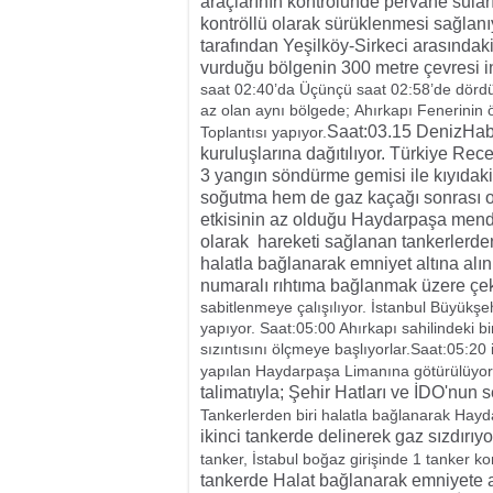
araçlarının kontrolunde pervane suları 
kontröllü olarak sürüklenmesi sağlanıy
tarafından Yeşilköy-Sirkeci arasındaki 
vurduğu bölgenin 300 metre çevresi ins
saat 02:40’da Üçünçü saat 02:58’de dördü
az olan aynı bölgede; Ahırkapı Fenerinin
Saat:03.15 DenizHabe
Toplantısı yapıyor.
kuruluşlarına dağıtılıyor. Türkiye Rece
3 yangın söndürme gemisi ile kıyıdaki
soğutma hem de gaz kaçağı sonrası ol
etkisinin az olduğu Haydarpaşa mendir
olarak hareketi sağlanan tankerlerde
halatla bağlanarak emniyet altına alı
numaralı rıhtıma bağlanmak üzere çek
sabitlenmeye çalışılıyor. İstanbul Büyükşe
yapıyor. Saat:05:00 Ahırkapı sahilindeki bi
sızıntısını ölçmeye başlıyorlar.Saat:05:20 
yapılan Haydarpaşa Limanına götürülüyor
talimatıyla; Şehir Hatları ve İDO'nun s
Tankerlerden biri halatla bağlanarak Hayd
ikinci tankerde delinerek gaz sızdırıyo
tanker, İstabul boğaz girişinde 1 tanker kon
tankerde Halat bağlanarak emniyete 