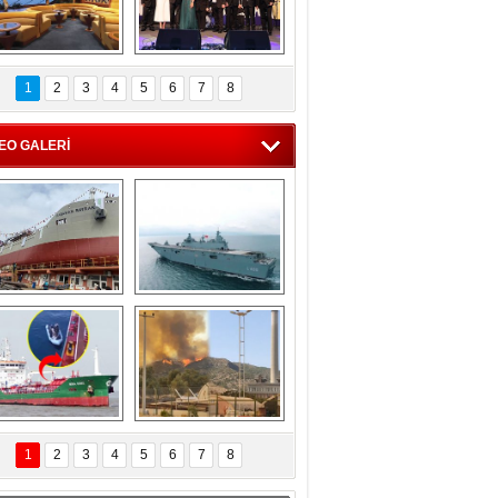
C'den 55 milyon 
5. Bosphorus Ship 
roluk turizm geliri 
Brokers Dinner, 
1
2
3
4
5
6
7
8
müjdesi
İstanbul’da yapıldı
EO GALERİ
eksan Tersanesi, 
TCG Anadolu, 
Başaran Bayrak 
tersane teknik 
tankerini suya 
seyrini tamamladı
indirdi
Göçmenlerin 
Milas’taki yangın 
imdadına Türk 
yeniden termik 
1
2
3
4
5
6
7
8
hipli MINA DENIZ 
santrallere doğru 
yetişti
ilerliyor