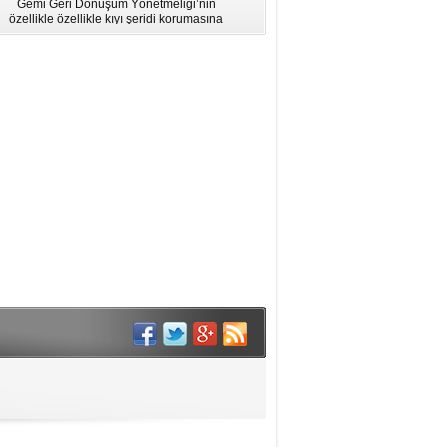
Gemi Geri Dönüşüm Yönetmeliği’nin
için Bölgesel Eğitim” Çalıştayı
özellikle özellikle kıyı şeridi korumasına
İstanbul'da düzenlendi.
ilişkin hükümlere uymadığı için AB
listesinden çıkarıldı.