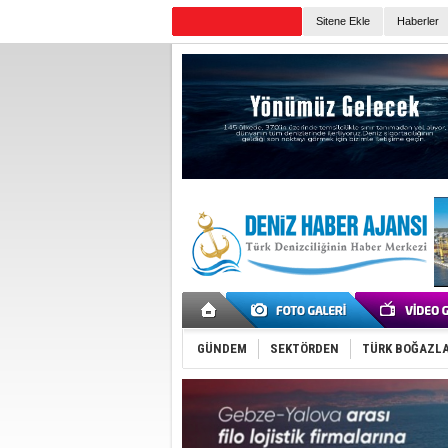
TURKISH MARITIME
Sitene Ekle
Haberler
Günün Haberleri
GÜNDEM
SEKTÖRDEN
TÜRK BOĞAZLA