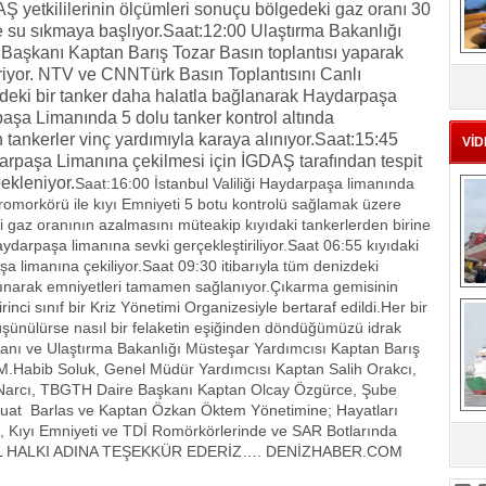
Ş yetkililerinin ölçümleri sonuçu bölgedeki gaz oranı 30
re su sıkmaya başlıyor.
Saat:12:00 Ulaştırma Bakanlığı
 Başkanı Kaptan Barış Tozar Basın toplantısı yaparak
MS
eriyor. NTV ve CNNTürk Basın Toplantısını Canlı
eu
ndeki bir tanker daha halatla bağlanarak Haydarpaşa
aşa Limanında 5 dolu tanker kontrol altında
ankerler vinç yardımıyla karaya alınıyor.
Saat:15:45
VİD
darpaşa Limanına çekilmesi için İGDAŞ tarafından tespit
ekleniyor.
Saat:16:00 İstanbul Valiliği Haydarpaşa limanında
romorkörü ile kıyı Emniyeti 5 botu kontrolü sağlamak üzere
gaz oranının azalmasını müteakip kıyıdaki tankerlerden birine
darpaşa limanına sevki gerçekleştiriliyor.Saat 06:55 kıyıdaki
 limanına çekiliyor.Saat 09:30 itibarıyla tüm denizdeki
lınarak emniyetleri tamamen sağlanıyor.Çıkarma gemisinin
Ç
ci sınıf bir Kriz Yönetimi Organizesiyle bertaraf edildi.Her bir
üşünülürse nasıl bir felaketin eşiğinden döndüğümüzü idrak
anı ve Ulaştırma Bakanlığı Müsteşar Yardımcısı Kaptan Barış
.Habib Soluk, Genel Müdür Yardımcısı Kaptan Salih Orakcı,
 Narcı, TBGTH Daire Başkanı Kaptan Olcay Özgürce, Şube
uat Barlas ve Kaptan Özkan Öktem Yönetimine; Hayatları
 Kıyı Emniyeti ve TDİ Romörkörlerinde ve SAR Botlarında
NBUL HALKI ADINA TEŞEKKÜR EDERİZ…. DENİZHABER.COM
sa