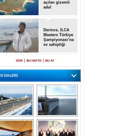
açılan gizemli
ada!
Derince, ILCA
Masters Türkiye
Şampiyonası’na
ev sahipliği
yapacak
|
|
DÜN
BU HAFTA
BU AY
O GALERİ
emi içinde gemi” 
Dünyada tek! 
konsepti ile MSC 
Denizaltı yüzer 
Splendida
havuzu intikal 
seyrine başladı