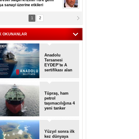
resel salgın krizinin Türk gemi
şa sanayi üzerine etkileri
1
2
pt. MESUT AZMİ GÖKSOY
lavuz kaptan kardeşlerime
hafen...
K OKUNANLAR
Anadolu
Tersanesi
EYDEP’te A
sertifikası alan
ilk tersane oldu
Tüpraş, ham
petrol
taşımacılığına 4
yeni tanker
daha ekliyor
Yüzyıl sonra ilk
kez dünyaya