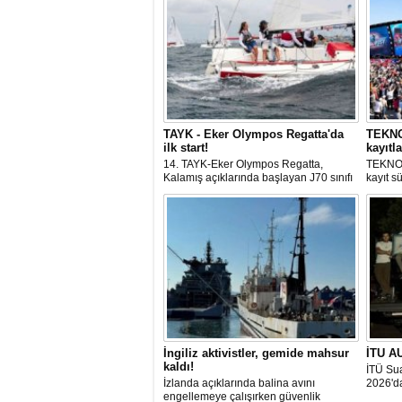
TAYK - Eker Olympos Regatta'da
TEKNOF
ilk start!
kayıtla
14. TAYK-Eker Olympos Regatta,
TEKNOF
Kalamış açıklarında başlayan J70 sınıfı
kayıt s
yarışlarıyla ilk startını verdi. İstanbul'u 10
denizci
gün boyunca yelken coşkusuyla
odaklan
buluşturacak organizasyonun ilk
tarihle
gününde 9 tekne rüzgârla buluştu.
Komutan
İngiliz aktivistler, gemide mahsur
İTU AU
kaldı!
İTÜ Sua
İzlanda açıklarında balina avını
2026'da
engellemeye çalışırken güvenlik