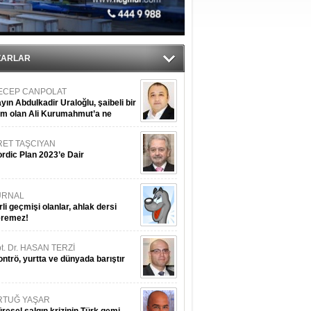
sane oldu
ipliği yapacak
ekliyor
ZARLAR
ECEP CANPOLAT
yın Abdulkadir Uraloğlu, şaibeli bir
im olan Ali Kurumahmut’a ne
nışıyorsunuz?
RET TAŞCIYAN
rdic Plan 2023’e Dair
URNAL
rli geçmişi olanlar, ahlak dersi
eremez!
t. Dr. HASAN TERZİ
ntrö, yurtta ve dünyada barıştır
RTUĞ YAŞAR