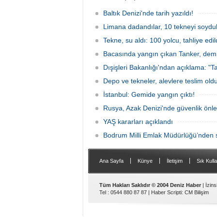
güçlerince durdurulan Bandero adlı
protesto gemisindeki 21 çevre aktivisti,
Baltık Denizi'nde tarih yazıldı!
günlerdir gemiden çıkmalarına izin
verilmediğini ve temel haklarının ihlal
Limana dadandılar, 10 tekneyi soydul
edildiğini öne sürdü. Mürettebatta iki
Tekne, su aldı: 100 yolcu, tahliye edil
Britanyalı aktivist de bulunuyor.
Bacasında yangın çıkan Tanker, demir
Dışişleri Bakanlığı'ndan açıklama: "Ta
Depo ve tekneler, alevlere teslim old
İstanbul: Gemide yangın çıktı!
Rusya, Azak Denizi'nde güvenlik önle
YAŞ kararları açıklandı
Bodrum Milli Emlak Müdürlüğü’nden s
|
|
|
Ana Sayfa
Künye
İletişim
Sık Kulla
Tüm Hakları Saklıdır © 2004 Deniz Haber
| İzin
Tel : 0544 880 87 87 |
Haber Scripti
:
CM Bilişim