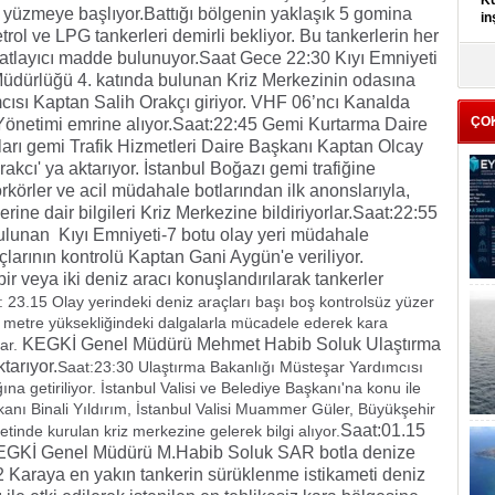
Kü
 yüzmeye başlıyor.
Battığı bölgenin yaklaşık 5 gomina
in
ol ve LPG tankerleri demirli bekliyor. Bu tankerlerin her
patlayıcı madde bulunuyor.
Saat Gece 22:30 Kıyı Emniyeti
K
üdürlüğü 4. katında bulunan Kriz Merkezinin odasına
Kı
cısı Kaptan Salih Orakçı giriyor. VHF 06’ncı Kanalda
it
ÇO
Yönetimi emrine alıyor.
Saat:22:45 Gemi Kurtarma Daire
ları gemi Trafik Hizmetleri Daire Başkanı Kaptan Olcay
Orakcı' ya aktarıyor. İstanbul Boğazı gemi trafiğine
körler ve acil müdahale botlarından ilk anonslarıyla,
lerine dair bilgileri Kriz Merkezine bildiriyorlar.
Saat:22:55
bulunan Kıyı Emniyeti-7 botu olay yeri müdahale
arının kontrolü Kaptan Gani Aygün'e veriliyor.
r veya iki deniz aracı konuşlandırılarak tankerler
: 23.15 Olay yerindeki deniz araçları başı boş kontrolsüz yüzer
 metre yüksekliğindeki dalgalarla mücadele ederek kara
KEGKİ Genel Müdürü Mehmet Habib Soluk Ulaştırma
lar.
ktarıyor.
Saat:23:30 Ulaştırma Bakanlığı Müsteşar Yardımcısı
a getiriliyor. İstanbul Valisi ve Belediye Başkanı'na konu ile
 Bakanı Binali Yıldırım, İstanbul Valisi Muammer Güler, Büyükşehir
Saat:01.15
inde kurulan kriz merkezine gelerek bilgi alıyor.
 KEGKİ Genel Müdürü M.Habib Soluk SAR botla denize
 Karaya en yakın tankerin sürüklenme istikameti deniz