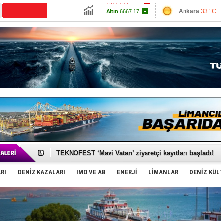
13779.39
Ankara
33 °C
CANLI YAYIN
Altın
6667.17
İzmir
38 °C
Dolar
47.6947
Antalya
31 °C
Euro
55.1957
Muğla
32 °C
Çanakkale
34 
TAYK - Eker Olympos Regatta'da ilk start!
İstanbul ve Çanakkale: 6 ayda 40.000 gemi
TEKNOFEST ‘Mavi Vatan’ ziyaretçi kayıtları başladı!
Tersane işçilerinin direnişi, kazanımla sonuçlandı
İngiliz aktivistler, gemide mahsur kaldı!
RI
DENİZ KAZALARI
IMO VE AB
ENERJİ
LİMANLAR
DENİZ KÜL
FESCO, Karadeniz'de yeni sevkiyat taleplerini durdur
DESE, BIMCO’ya katıldı
GİMBİRDER gemi inşa yan sanayinin sorunlarını tartış
35 milyon TL'lik tekne projesinde karar çıktı
İnsansız cankurtaran ihalesini BlueForge kazandı