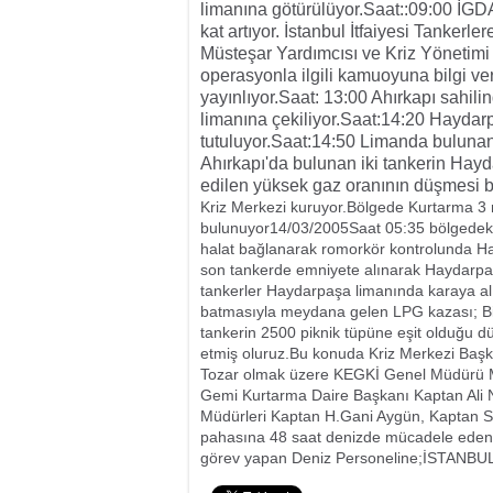
limanına götürülüyor.
Saat::09:00 İGDA
kat artıyor. İstanbul İtfaiyesi Tankerle
Müsteşar Yardımcısı ve Kriz Yönetimi
operasyonla ilgili kamuoyuna bilgi v
yayınlıyor.
Saat: 13:00 Ahırkapı sahili
limanına çekiliyor.
Saat:14:20 Haydarp
tutuluyor.
Saat:14:50 Limanda bulunan t
Ahırkapı'da bulunan iki tankerin Hay
edilen yüksek gaz oranının düşmesi b
Kriz Merkezi kuruyor.Bölgede Kurtarma 3 
bulunuyor14/03/2005Saat 05:35 bölgedeki 
halat bağlanarak romorkör kontrolunda Hay
son tankerde emniyete alınarak Haydarpaşa
tankerler Haydarpaşa limanında karaya a
batmasıyla meydana gelen LPG kazası; Birin
tankerin 2500 piknik tüpüne eşit olduğu d
etmiş oluruz.Bu konuda Kriz Merkezi Başk
Tozar olmak üzere KEGKİ Genel Müdürü M
Gemi Kurtarma Daire Başkanı Kaptan Ali
Müdürleri Kaptan H.Gani Aygün, Kaptan S
pahasına 48 saat denizde mücadele eden,
görev yapan Deniz Personeline;İSTA