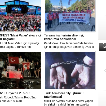
EST ‘Mavi Vatan’ ziyaretçi
Tersane işçilerinin direnişi,
rı başladı!
kazanımla sonuçlandı
EST Mavi Vatan için ziyaretçi
Pendik'teki Ursa Tersanesi'nde hakları
üreci başladı. Türkiye’nin
için direnişe başlayan Limter-İş üyesi 8
IM
lik ve savunma teknolojilerine
işçinin mücadelesi sonuç verdi. İşveren,
an etkinliği, 20-23 Ağustos
arabulucu görüşmesinde tüm
ri arasında Gölcük Tersanesi
alacakların ödenmesini kabul etti.
lığı’nda gerçekleştirilecek.
Sendika, sözlerin tutulmaması halinde
direnişin süreceğini açıkladı
V, Dünya’da 2. oldu!
Türk Armatöre 'Uyuşturucu'
tutuklaması!
ltı Robotik Takımı, RoboSub
 dünya 2.'si oldu.
Midilli ile Ayvalık arasında sefer yapan
bir şirketin sahibinin Yunanistan'da