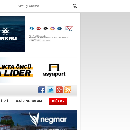
°C
TÜRÜ
DENİZ SPORLARI
DİĞER »
du
tı