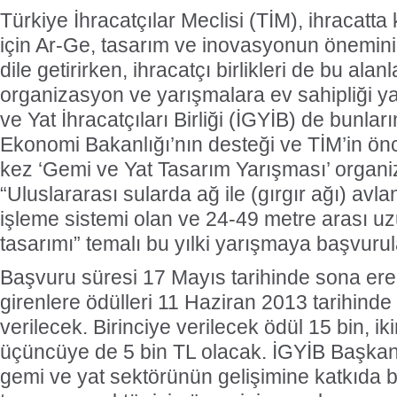
Türkiye İhracatçılar Meclisi (TİM), ihracatt
için Ar-Ge, tasarım ve inovasyonun önemini 
dile getirirken, ihracatçı birlikleri de bu alan
organizasyon ve yarışmalara ev sahipliği ya
ve Yat İhracatçıları Birliği (İGYİB) de bunlar
Ekonomi Bakanlığı’nın desteği ve TİM’in önc
kez ‘Gemi ve Yat Tasarım Yarışması’ organi
“Uluslararası sularda ağ ile (gırgır ağı) av
işleme sistemi olan ve 24-49 metre arası uz
tasarımı” temalı bu yılki yarışmaya başvurul
Başvuru süresi 17 Mayıs tarihinde sona er
girenlere ödülleri 11 Haziran 2013 tarihind
verilecek. Birinciye verilecek ödül 15 bin, ik
üçüncüye de 5 bin TL olacak. İGYİB Başka
gemi ve yat sektörünün gelişimine katkıda 