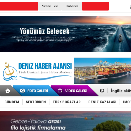
Sitene Ekle
Haberler
Günün Haberleri
TEKNOFEST 
Tersane işç
İngiliz akt
FESCO, Kar
DESE, BIMC
GÜNDEM
SEKTÖRDEN
TÜRK BOĞAZLARI
DENİZ KAZALARI
IMO 
GİMBİRDER 
35 milyon T
İnsansız c
Yüzyıl son
Anadolu Te