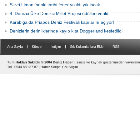
Silivri Limanı’ndaki tarihi fener yıkıldı yıkılacak
4. Denizci Ülke Denizci Millet Projesi ödülleri verildi
Karabiga’da Priapos Deniz Festivali kapılarını açıyor!
Denizlerin derinliklerinde kayıp kıta Doggerland keşfedildi
|
|
|
|
Ana Sayfa
Künye
İletişim
Sık Kullanılanlara Ekle
RSS
Tüm Hakları Saklıdır © 2004 Deniz Haber
| İzinsiz ve kaynak gösterilmeden yayınlan
Tel : 0544 880 87 87 |
Haber Scripti
:
CM Bilişim