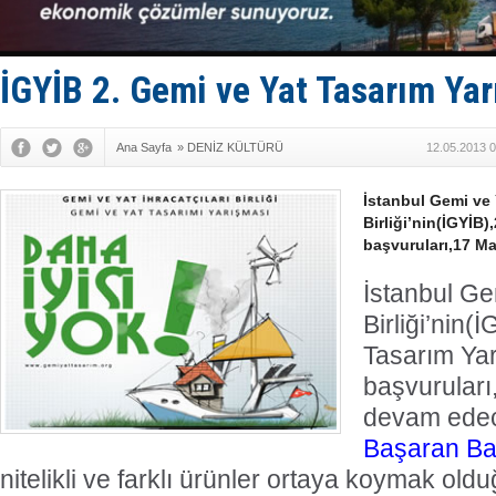
Derince, I
Tüpraş, ha
İTU AUV, D
LNG taşıma
İGYİB 2. Gemi ve Yat Tasarım Ya
PROYAD, yat
Ana Sayfa
»
DENİZ KÜLTÜRÜ
12.05.2013 0
İstanbul Gemi ve Y
Birliği’nin(İGYİB
başvuruları,17 M
İstanbul Gem
Birliği’nin(
Tasarım Ya
başvuruları
devam edec
Başaran Ba
nitelikli ve farklı ürünler ortaya koymak old