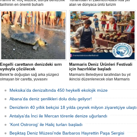
Rahmi M. Koç Müzesi, dünya denizcilik
Yunanistan’ın Zakintos Adası’nda yer
tarihinin en önemli buharlı
alan ve dünyaca ünlü turizm
römorkörlerinden biri olarak kabul
noktalarından biri olan Navagio Plajı'nın
edilen Pietro Micca'yı koleksiyonuna
yaklaşık 30 metre genişletilmesi
kazandırdı.
planlanıyor.
Engelli carettanın denizdeki sırrı
Marmaris Deniz Ürünleri Festivali
uyduyla çözülecek
için hazırlıklar başladı
Belek’te doğuştan sağ arka yüzgeci
Marmaris Belediyesi tarafından bu yıl
olmayan bir caretta, yuvasını
ikincisi düzenlenecek olan Marmaris
kazamayınca yumurtalarını kumun
Deniz Ürünleri Festivali, 2-4 Ekim
üzerine bıraktı. "DOA" adı verilen deniz
tarihleri arasında Selimiye
Meksika’da denizaltında 450 heykelli ekolojik müze
kaplumbağasına ilk kez uydu izleme
Mahallesi'nde gerçekleştirilecek.
cihazı takıldı ve denize uğurlandı.
Festivalde deniz ürünleri, yöresel
Abana’da deniz şenlikleri dolu dolu geliyor!
lezzetler ve kentin kıyı kültürü ön plana
çıkarılacak.
Denizlerin 40 yıllık bekçisi 18 yılda çeyrek milyon ziyaretçiye ulaştı
Antalya’da İnci ile Mercan törenle denize uğurlandı
'Kont Ostrorog' ile Haliç turları başladı
Beşiktaş Deniz Müzesi’nde Barbaros Hayrettin Paşa Sergisi