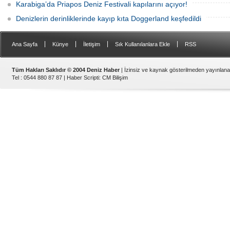
Karabiga’da Priapos Deniz Festivali kapılarını açıyor!
Denizlerin derinliklerinde kayıp kıta Doggerland keşfedildi
|
|
|
|
Ana Sayfa
Künye
İletişim
Sık Kullanılanlara Ekle
RSS
Tüm Hakları Saklıdır © 2004 Deniz Haber
| İzinsiz ve kaynak gösterilmeden yayınlan
Tel : 0544 880 87 87 |
Haber Scripti
:
CM Bilişim