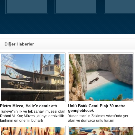
Diğer Haberler
Pietro Micca, Haliç'e demir attı
Ünlü Batık Gemi Plajı 30 metre
genişletilecek
Türkiye'nin ilk ve tek sanayi müzesi olan
Rahmi M. Koç Müzesi, dünya denizcilik
Yunanistan’ın Zakintos Adası’nda yer
tarihinin en önemli buharlı
alan ve dünyaca ünlü turizm
römorkörlerinden biri olarak kabul
noktalarından biri olan Navagio Plajı'nın
edilen Pietro Micca'yı koleksiyonuna
yaklaşık 30 metre genişletilmesi
kazandırdı.
planlanıyor.