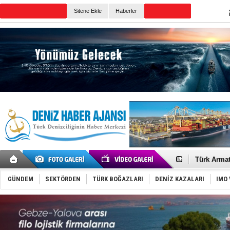
TURKISH MARITIME
Sitene Ekle
Haberler
CANLI YAYIN
Günün Haberleri
PROYAD, yat
Türkiye-Ir
Türk Armat
Deniz turi
DÖDER, 28.
GÜNDEM
SEKTÖRDEN
TÜRK BOĞAZLARI
DENİZ KAZALARI
IMO 
Fairline, T
Baltık Deni
Runit kubb
Limana dad
Türk Loydu