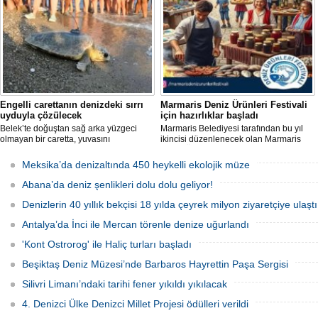
Engelli carettanın denizdeki sırrı
Marmaris Deniz Ürünleri Festivali
uyduyla çözülecek
için hazırlıklar başladı
Belek’te doğuştan sağ arka yüzgeci
Marmaris Belediyesi tarafından bu yıl
olmayan bir caretta, yuvasını
ikincisi düzenlenecek olan Marmaris
kazamayınca yumurtalarını kumun
Deniz Ürünleri Festivali, 2-4 Ekim
üzerine bıraktı. "DOA" adı verilen deniz
tarihleri arasında Selimiye
Meksika’da denizaltında 450 heykelli ekolojik müze
kaplumbağasına ilk kez uydu izleme
Mahallesi'nde gerçekleştirilecek.
cihazı takıldı ve denize uğurlandı.
Festivalde deniz ürünleri, yöresel
Abana’da deniz şenlikleri dolu dolu geliyor!
lezzetler ve kentin kıyı kültürü ön plana
çıkarılacak.
Denizlerin 40 yıllık bekçisi 18 yılda çeyrek milyon ziyaretçiye ulaştı
Antalya’da İnci ile Mercan törenle denize uğurlandı
'Kont Ostrorog' ile Haliç turları başladı
Beşiktaş Deniz Müzesi’nde Barbaros Hayrettin Paşa Sergisi
Silivri Limanı’ndaki tarihi fener yıkıldı yıkılacak
4. Denizci Ülke Denizci Millet Projesi ödülleri verildi