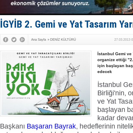
Hüseyin Me
Hat-San Te
Med Marine
KOSDER’den
İGYİB 2. Gemi ve Yat Tasarım Ya
Kalyoncu’da
Ana Sayfa
»
DENİZ KÜLTÜRÜ
27.03.2013 0
İstanbul Gemi ve Y
organize ettiği "
için başlayan ba
edecek
İstanbul Gem
Birliği'nin, 
ve Yat Tasa
başlayan ba
kadar deva
Başkanı
Başaran Bayrak
, hedeflerinin niteli