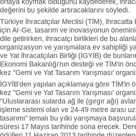
ortaya koymak olduğunu kaydederek, ihrac
değerini bu şekilde artıracaklarını söyledi.
Türkiye İhracatçılar Meclisi (TİM), ihracatt
için Ar-Ge, tasarım ve inovasyonun önemini 
dile getirirken, ihracatçı birlikleri de bu alan
organizasyon ve yarışmalara ev sahipliği ya
ve Yat İhracatçıları Birliği (İGYİB) de bunlar
Ekonomi Bakanlığı'nın desteği ve TİM'in önc
kez "Gemi ve Yat Tasarım Yarışması' organi
İGYİB'den yapılan açıklamaya göre TİM'in ö
kez "Gemi ve Yat Tasarım Yarışması' organiz
"Uluslararası sularda ağ ile (gırgır ağı) av
işleme sistemi olan ve 24-49 metre arası uz
tasarımı" temalı bu yılki yarışmaya başvuru
süresi 17 Mayıs tarihinde sona erecek. Der
ödülleri 11 Haziran 2013 tarihinde düzenlen