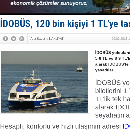
'REGAL 1' i
Gemide 5 t
Yakıt barcı
Rus İHA’la
İDOBÜS, 120 bin kişiyi 1 TL'ye ta
Karadeniz’
Ana Sayfa
»
NAKLİYAT
02.01.2013 1
İDOBÜS yolcuların
5-6 TL ve 8-9 TL’l
alarak İDOBÜS’le 
yaşadılar.
İDOBÜS yolc
biletlerini 
TL’lik tek h
alarak İDO
seyahatin av
Hesaplı, konforlu ve hızlı ulaşımın adresi
İ