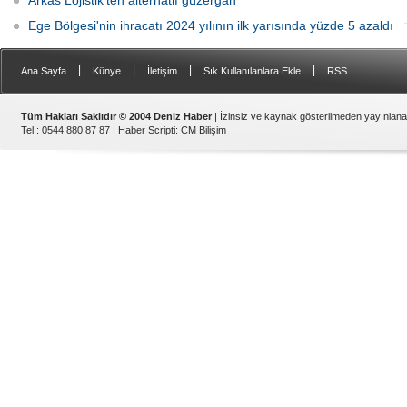
Arkas Lojistik’ten alternatif güzergah
Ege Bölgesi'nin ihracatı 2024 yılının ilk yarısında yüzde 5 azaldı
|
|
|
|
Ana Sayfa
Künye
İletişim
Sık Kullanılanlara Ekle
RSS
Tüm Hakları Saklıdır © 2004 Deniz Haber
| İzinsiz ve kaynak gösterilmeden yayınlan
Tel : 0544 880 87 87 |
Haber Scripti
:
CM Bilişim