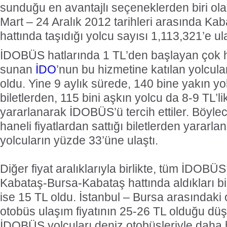
sunduğu en avantajlı seçeneklerden biri o
Mart – 24 Aralık 2012 tarihleri arasında K
hattında taşıdığı yolcu sayısı 1,113,321’e ula
İDOBÜS hatlarında 1 TL’den başlayan çok 
sunan
İDO
’nun bu hizmetine katılan yolcula
oldu. Yine 9 aylık sürede, 140 bine yakın yol
biletlerden, 115 bini aşkın yolcu da 8-9 TL’li
yararlanarak İDOBÜS’ü tercih ettiler. Böyl
haneli fiyatlardan sattığı biletlerden yararla
yolcuların yüzde 33’üne ulaştı.
Diğer fiyat aralıklarıyla birlikte, tüm İDOBÜS
Kabataş-Bursa-Kabataş hattında aldıkları bile
ise 15 TL oldu. İstanbul – Bursa arasındaki 
otobüs ulaşım fiyatının 25-26 TL olduğu d
İDOBÜS yolcuları deniz otobüsleriyle daha hı