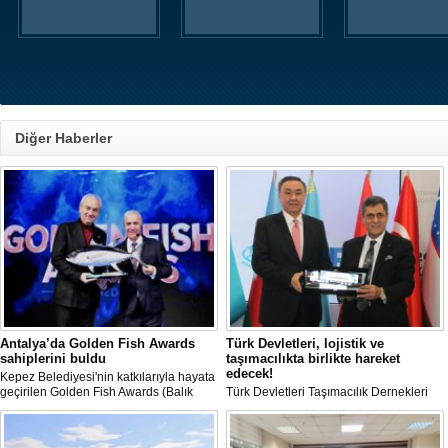
Diğer Haberler
Antalya’da Golden Fish Awards
Türk Devletleri, lojistik ve
sahiplerini buldu
taşımacılıkta birlikte hareket
edecek!
Kepez Belediyesi'nin katkılarıyla hayata
geçirilen Golden Fish Awards (Balık
Türk Devletleri Taşımacılık Dernekleri
Dedektifi Ödül Töreni), balıkçıların
Birliği OTS-URTA kuruldu.
emeklerini taçlandırdı.