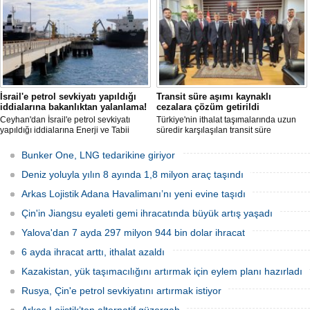
İsrail'e petrol sevkiyatı yapıldığı
Transit süre aşımı kaynaklı
iddialarına bakanlıktan yalanlama!
cezalara çözüm getirildi
Ceyhan'dan İsrail'e petrol sevkiyatı
Türkiye'nin ithalat taşımalarında uzun
yapıldığı iddialarına Enerji ve Tabii
süredir karşılaşılan transit süre
Kaynaklar Bakanlığı'ndan yalanlama
aşımlarına yönelik cezai işlemlerle ilgili
geldi.
önemli bir gelişme yaşandı.
Bunker One, LNG tedarikine giriyor
Deniz yoluyla yılın 8 ayında 1,8 milyon araç taşındı
Arkas Lojistik Adana Havalimanı’nı yeni evine taşıdı
Çin'in Jiangsu eyaleti gemi ihracatında büyük artış yaşadı
Yalova'dan 7 ayda 297 milyon 944 bin dolar ihracat
6 ayda ihracat arttı, ithalat azaldı
Kazakistan, yük taşımacılığını artırmak için eylem planı hazırladı
Rusya, Çin'e petrol sevkiyatını artırmak istiyor