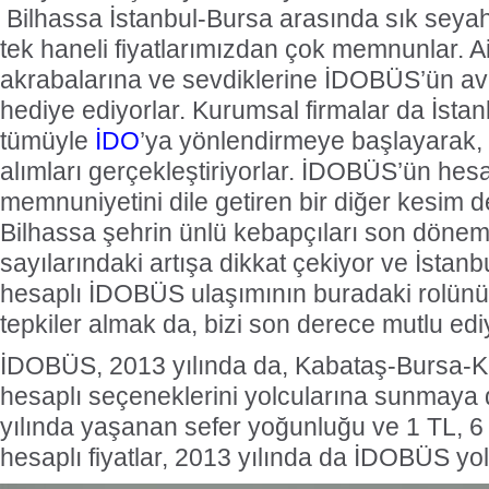
Bilhassa İstanbul-Bursa arasında sık seyah
tek haneli fiyatlarımızdan çok memnunlar. Ai
akrabalarına ve sevdiklerine İDOBÜS’ün avan
hediye ediyorlar. Kurumsal firmalar da İstan
tümüyle
İDO
’ya yönlendirmeye başlayarak, t
alımları gerçekleştiriyorlar. İDOBÜS’ün hes
memnuniyetini dile getiren bir diğer kesim d
Bilhassa şehrin ünlü kebapçıları son döne
sayılarındaki artışa dikkat çekiyor ve İstan
hesaplı İDOBÜS ulaşımının buradaki rolünü b
tepkiler almak da, bizi son derece mutlu edi
İDOBÜS, 2013 yılında da, Kabataş-Bursa-K
hesaplı seçeneklerini yolcularına sunmay
yılında yaşanan sefer yoğunluğu ve 1 TL, 6 
hesaplı fiyatlar, 2013 yılında da İDOBÜS y