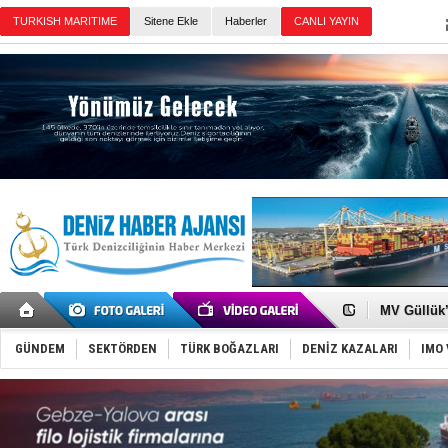
TURKISH MARITIME
Sitene Ekle
Haberler
CANLI YAYIN
Günün Haberleri
Şahika Erc
Tayland'da
MV Güllük’e
Denizde ye
Füze ve İHA
GÜNDEM
SEKTÖRDEN
TÜRK BOĞAZLARI
DENİZ KAZALARI
IMO 
İran belirsi
Uzmanlar u
Gemi tasar
Makine arı
Dron saldı