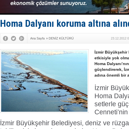
FESCO, Kar
DESE, BIMC
GİMBİRDER 
35 milyon T
Homa Dalyanı koruma altına alın
İnsansız c
Ana Sayfa
»
DENİZ KÜLTÜRÜ
23.12.2012 0
İzmir Büyükşehir 
etkisiyle yok olma
Homa Dalyanı’nın 
güçlendirerek, İz
adına önemli bir a
İzmir Büyük
Homa Dalyan
setlerle gü
Cenneti’nin
İzmir Büyükşehir Belediyesi, deniz ve rüzga