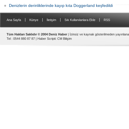
Denizlerin derinliklerinde kayıp kıta Doggerland keşfedildi
|
|
|
|
Ana Sayfa
Künye
İletişim
Sık Kullanılanlara Ekle
RSS
Tüm Hakları Saklıdır © 2004 Deniz Haber
| İzinsiz ve kaynak gösterilmeden yayınlan
Tel : 0544 880 87 87 |
Haber Scripti
:
CM Bilişim