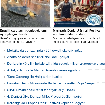
Engelli carettanın denizdeki sırrı
Marmaris Deniz Ürünleri Festivali
uyduyla çözülecek
için hazırlıklar başladı
Belek’te doğuştan sağ arka yüzgeci
Marmaris Belediyesi tarafından bu yıl
olmayan bir caretta, yuvasını
ikincisi düzenlenecek olan Marmaris
kazamayınca yumurtalarını kumun
Deniz Ürünleri Festivali, 2-4 Ekim
üzerine bıraktı. "DOA" adı verilen deniz
tarihleri arasında Selimiye
Meksika’da denizaltında 450 heykelli ekolojik müze
kaplumbağasına ilk kez uydu izleme
Mahallesi'nde gerçekleştirilecek.
cihazı takıldı ve denize uğurlandı.
Festivalde deniz ürünleri, yöresel
Abana’da deniz şenlikleri dolu dolu geliyor!
lezzetler ve kentin kıyı kültürü ön plana
çıkarılacak.
Denizlerin 40 yıllık bekçisi 18 yılda çeyrek milyon ziyaretçiye ulaştı
Antalya’da İnci ile Mercan törenle denize uğurlandı
'Kont Ostrorog' ile Haliç turları başladı
Beşiktaş Deniz Müzesi’nde Barbaros Hayrettin Paşa Sergisi
Silivri Limanı’ndaki tarihi fener yıkıldı yıkılacak
4. Denizci Ülke Denizci Millet Projesi ödülleri verildi
Karabiga’da Priapos Deniz Festivali kapılarını açıyor!