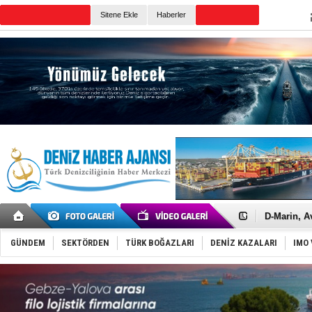
Sitene Ekle
Haberler
Günün Haberleri
Rusya'nın g
Keşfedildi
D-Marin, A
Van’da inş
ASEAN ilk 
GÜNDEM
SEKTÖRDEN
TÜRK BOĞAZLARI
DENİZ KAZALARI
IMO 
TAYK - Eke
İstanbul v
TEKNOFEST 
Tersane işç
İngiliz akt