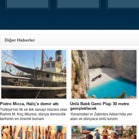
Diğer Haberler
Pietro Micca, Haliç'e demir attı
Ünlü Batık Gemi Plajı 30 metre
genişletilecek
Türkiye'nin ilk ve tek sanayi müzesi olan
Rahmi M. Koç Müzesi, dünya denizcilik
Yunanistan’ın Zakintos Adası’nda yer
tarihinin en önemli buharlı
alan ve dünyaca ünlü turizm
römorkörlerinden biri olarak kabul
noktalarından biri olan Navagio Plajı'nın
edilen Pietro Micca'yı koleksiyonuna
yaklaşık 30 metre genişletilmesi
kazandırdı.
planlanıyor.