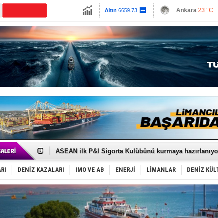
13779.39
Ankara
23 °C
Altın
6659.73
İzmir
26 °C
Dolar
47.6789
Antalya
27 °C
Euro
55.1259
Muğla
23 °C
Çanakkale
25 
D-Marin, Avrupa'nın tekne fuarlarına çıkarma yapacak
Van’da inşa edilen teknelere yoğun talep var
ASEAN ilk P&I Sigorta Kulübünü kurmaya hazırlanıyo
TAYK - Eker Olympos Regatta'da ilk start!
İstanbul ve Çanakkale: 6 ayda 40.000 gemi
RI
DENİZ KAZALARI
IMO VE AB
ENERJİ
LİMANLAR
DENİZ KÜL
TEKNOFEST ‘Mavi Vatan’ ziyaretçi kayıtları başladı!
Tersane işçilerinin direnişi, kazanımla sonuçlandı
İngiliz aktivistler, gemide mahsur kaldı!
FESCO, Karadeniz'de yeni sevkiyat taleplerini durdur
DESE, BIMCO’ya katıldı