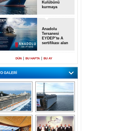
Kulübünü
kurmaya
hazırlanıyor
Anadolu
Tersanesi
EYDEP’te A
sertifikası alan
ilk tersane oldu
|
|
DÜN
BU HAFTA
BU AY
O GALERİ
emi içinde gemi” 
Dünyada tek! 
konsepti ile MSC 
Denizaltı yüzer 
Splendida
havuzu intikal 
seyrine başladı