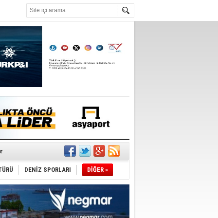
°C
r
TÜRÜ
DENİZ SPORLARI
DİĞER »
du