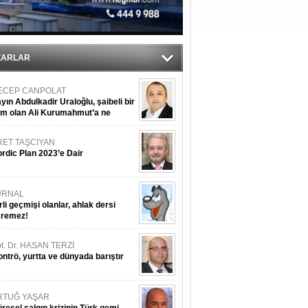
tı
sane oldu
ZARLAR
ECEP CANPOLAT
yın Abdulkadir Uraloğlu, şaibeli bir
im olan Ali Kurumahmut’a ne
nışıyorsunuz?
RET TAŞCIYAN
rdic Plan 2023’e Dair
URNAL
rli geçmişi olanlar, ahlak dersi
eremez!
t. Dr. HASAN TERZİ
ntrö, yurtta ve dünyada barıştır
RTUĞ YAŞAR