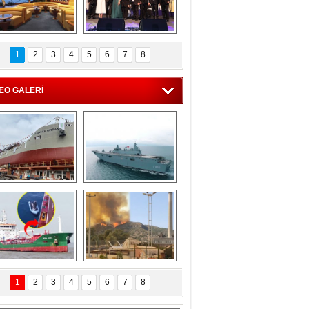
C'den 55 milyon 
5. Bosphorus Ship 
roluk turizm geliri 
Brokers Dinner, 
1
2
3
4
5
6
7
8
müjdesi
İstanbul’da yapıldı
EO GALERİ
eksan Tersanesi, 
TCG Anadolu, 
Başaran Bayrak 
tersane teknik 
tankerini suya 
seyrini tamamladı
indirdi
Göçmenlerin 
Milas’taki yangın 
imdadına Türk 
yeniden termik 
1
2
3
4
5
6
7
8
hipli MINA DENIZ 
santrallere doğru 
yetişti
ilerliyor