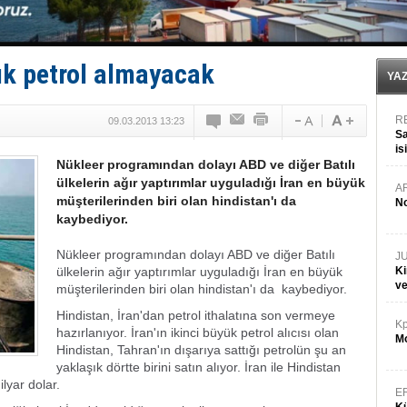
GİMBİRDER gemi inşa yan sanayinin sorunlarını tartış
35 milyon TL'lik tekne projesinde karar çıktı
İnsansız cankurtaran ihalesini BlueForge kazandı
Yüzyıl sonra ilk kez dünyaya açılan gizemli ada!
tık petrol almayacak
Anadolu Tersanesi EYDEP’te A sertifikası alan ilk ter
YA
R
09.03.2013 13:23
Sa
is
Nükleer programından dolayı ABD ve diğer Batılı
da
ülkelerin ağır yaptırımlar uyguladığı İran en büyük
A
müşterilerinden biri olan hindistan'ı da
No
kaybediyor.
Nükleer programından dolayı ABD ve diğer Batılı
J
ülkelerin ağır yaptırımlar uyguladığı İran en büyük
Ki
v
müşterilerinden biri olan hindistan'ı da kaybediyor.
Hindistan, İran'dan petrol ithalatına son vermeye
Kp
hazırlanıyor. İran'ın ikinci büyük petrol alıcısı olan
Mo
Hindistan, Tahran'ın dışarıya sattığı petrolün şu an
yaklaşık dörtte birini satın alıyor. İran ile Hindistan
lyar dolar.
E