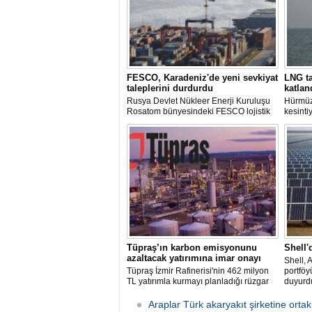
FESCO, Karadeniz'de yeni sevkiyat
LNG ta
taleplerini durdurdu
katlan
Rusya Devlet Nükleer Enerji Kuruluşu
Hürmüz
Rosatom bünyesindeki FESCO lojistik
kesinti
şirketi, Karadeniz üzerinden yapılacak
arzında
sevkiyatlara ilişkin yeni taleplerin
süreler
kabulünü geçici olarak durdurdu.
deniz y
krizind
çıkardı.
Tüpraş’ın karbon emisyonunu
Shell'
azaltacak yatırımına imar onayı
Shell, 
Tüpraş İzmir Rafinerisi'nin 462 milyon
portföy
TL yatırımla kurmayı planladığı rüzgar
duyurd
ve güneş enerji santrali için hazırlanan
nazım ve uygulama imar planı
Araplar Türk akaryakıt şirketine ortak