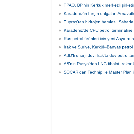
değişiklikleri Çevre, Şehircilik ve İklim
Değişikliği Bakanlığı tarafından
TPAO, BP'nin Kerkük merkezli şirketin
onaylandı.
Karadeniz’in hırçın dalgaları Arnavu
Tüpraş'tan hidrojen hamlesi: Sahada
Karadeniz'de CPC petrol terminaline ik
Rus petrol ürünleri için yeni Asya ro
Irak ve Suriye, Kerkük-Banyas petrol 
ABD'li enerji devi Irak'ta dev petrol 
AB'nin Rusya'dan LNG ithalatı rekor k
SOCAR’dan Technip ile Master Plan iç