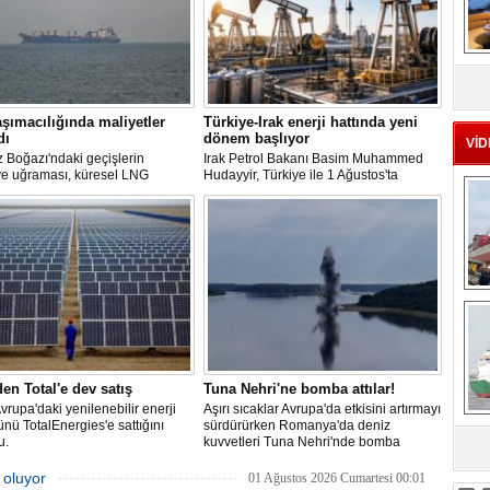
MS
eu
şımacılığında maliyetler
Türkiye-Irak enerji hattında yeni
dı
dönem başlıyor
VİD
 Boğazı'ndaki geçişlerin
Irak Petrol Bakanı Basim Muhammed
ye uğraması, küresel LNG
Hudayyir, Türkiye ile 1 Ağustos'ta
 aksamalara yol açarken sefer
imzalanan anlaşma kapsamında günlük
ini uzattı ve gemi kiralama ile
petrol ihracatının 700 bin varilin üzerine
akıtı maliyetlerini 2022 enerji
çıkarılmasının hedeflendiğini açıkladı.
en bu yana en yüksek seviyelere
Mevcut petrol mutabakatlarının bir yıl
uzatıldığını belirten Hudayyir, bu süreçte
uzun vadeli bir çerçeve anlaşmanın
hazırlanacağını bildirdi.
Ç
den Total'e dev satış
Tuna Nehri'ne bomba attılar!
Avrupa'daki yenilenebilir enerji
Aşırı sıcaklar Avrupa'da etkisini artırmayı
ünü TotalEnergies'e sattığını
sürdürürken Romanya'da deniz
u.
kuvvetleri Tuna Nehri'nde bomba
sa
patlattı.
 oluyor
01 Ağustos 2026 Cumartesi 00:01