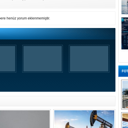
ere henüz yorum eklenmemiştir.
FOT
“G