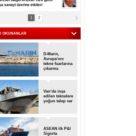
resel salgın krizinin Türk gemi
şa sanayi üzerine etkileri
1
2
pt. MESUT AZMİ GÖKSOY
lavuz kaptan kardeşlerime
hafen...
K OKUNANLAR
D-Marin,
Avrupa'nın
tekne fuarlarına
çıkarma
yapacak
Van’da inşa
edilen teknelere
yoğun talep var
ASEAN ilk P&I
Sigorta