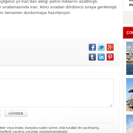
Kü
tiğimiz yıl İran'dan aldığı petrol miktarını azaltmıştı.
in
ler sıralamasında iran, ikinci sıradan dördüncü sıraya gerilemişti.
atını tamamen durdurmaya hazırlanıyor.
K
Kı
it
ÇO
ler veya imalar, inançlara saldırı içeren, imla kuralları ile yazılmamış,
harflerle yazılmış yorumlar onaylanmamaktadır.