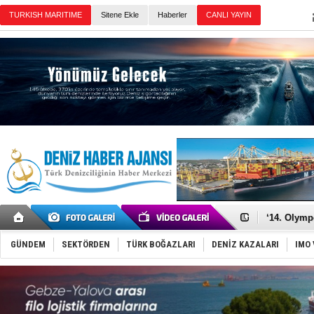
Sitene Ekle
Haberler
Günün Haberleri
Denizcilik
Türkiye’den
‘14. Olymp
Taksi Botla
TÜRKLİM Ba
GÜNDEM
SEKTÖRDEN
TÜRK BOĞAZLARI
DENİZ KAZALARI
IMO 
SOCAR da M
Türkiye'nin
Dünyanın e
Hürmüz’de
Rusya'nın g