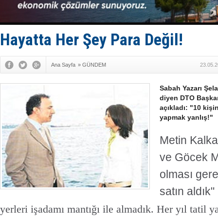
Keşfedildi
D-Marin, A
Van’da inş
ASEAN ilk 
Hayatta Her Şey Para Değil!
TAYK - Eke
Ana Sayfa
»
GÜNDEM
23.05.2
Sabah Yazarı Şela
diyen DTO Başkanı
açıkladı: "10 kişi
yapmak yanlış!"
Metin Kalka
ve Göcek Ma
olması gere
satın aldık"
yerleri işadamı mantığı ile almadık. Her yıl tatil y