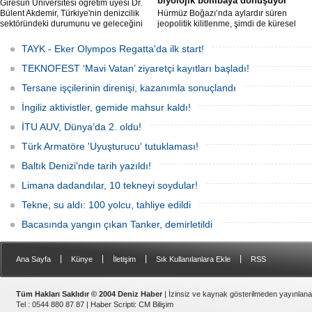
biyolojik bombaya dönüşüyor
Giresun Üniversitesi öğretim üyesi Dr.
Bülent Akdemir, Türkiye'nin denizcilik
Hürmüz Boğazı’nda aylardır süren
sektöründeki durumunu ve geleceğini
jeopolitik kilitlenme, şimdi de küresel
değerlendirdi.
ölçekte bir çevre felaketinin kapısını
aralamış olabilir. Sıcak sularda
TAYK - Eker Olympos Regatta'da ilk start!
hareketsiz bekleyen binden fazla gemi,
istilacı deniz canlıları için devasa bir
TEKNOFEST ‘Mavi Vatan’ ziyaretçi kayıtları başladı!
üreme merkezine dönüşmüş durumda.
Tersane işçilerinin direnişi, kazanımla sonuçlandı
İngiliz aktivistler, gemide mahsur kaldı!
İTU AUV, Dünya’da 2. oldu!
Türk Armatöre 'Uyuşturucu' tutuklaması!
Baltık Denizi'nde tarih yazıldı!
Limana dadandılar, 10 tekneyi soydular!
Tekne, su aldı: 100 yolcu, tahliye edildi
Bacasında yangın çıkan Tanker, demirletildi
|
|
|
|
Ana Sayfa
Künye
İletişim
Sık Kullanılanlara Ekle
RSS
Tüm Hakları Saklıdır © 2004 Deniz Haber
| İzinsiz ve kaynak gösterilmeden yayınlan
Tel : 0544 880 87 87 |
Haber Scripti
:
CM Bilişim