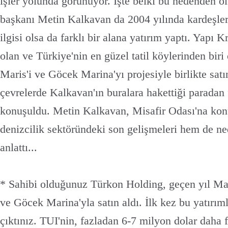
işler yolunda görünüyor. İşte belki bu nedenden ol
başkanı Metin Kalkavan da 2004 yılında kardeşleriy
ilgisi olsa da farklı bir alana yatırım yaptı. Yapı K
olan ve Türkiye'nin en güzel tatil köylerinden biri
Maris'i ve Göcek Marina'yı projesiyle birlikte satı
çevrelerde Kalkavan'ın buralara hakettiği paradan 
konuşuldu. Metin Kalkavan, Misafir Odası'na ko
denizcilik sektöründeki son gelişmeleri hem de ned
anlattı...
* Sahibi olduğunuz Türkon Holding, geçen yıl Ma
ve Göcek Marina'yla satın aldı. İlk kez bu yatırım
çıktınız. TUI'nin, fazladan 6-7 milyon dolar daha f