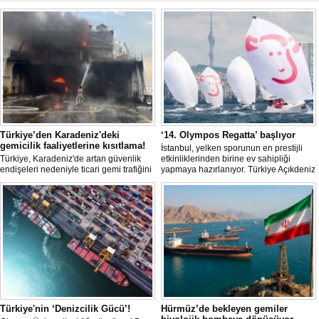
Türkiye’den Karadeniz'deki
‘14. Olympos Regatta’ başlıyor
gemicilik faaliyetlerine kısıtlama!
İstanbul, yelken sporunun en prestijli
Türkiye, Karadeniz'de artan güvenlik
etkinliklerinden birine ev sahipliği
endişeleri nedeniyle ticari gemi trafiğini
yapmaya hazırlanıyor. Türkiye Açıkdeniz
kısıtlamaya başladı. Bu durum,
Yarış Kulübü (TAYK), Türkiye Yelken
bölgedeki gıda güvenliğini tehdit ediyor.
Federasyonu ve Eker Süt Ürünleri iş
birliğiyle hayata geçirilecek olan 14.
TAYK - Eker Olympos Regatta, 7
Ağustos'ta start alacak ve 16 Ağustos'a
kadar deniz tutkunlarını bir araya
getirecek.
Türkiye'nin ‘Denizcilik Gücü’!
Hürmüz’de bekleyen gemiler