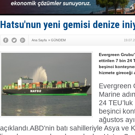
Dünyanın e
Hürmüz’de
Rusya'nın g
Keşfedildi
Hatsu'nun yeni gemisi denize ini
D-Marin, A
Ana Sayfa
»
GÜNDEM
19.07.2
Evergreen Grubu'
ettirilen 7 bin 24
beşinci konteyne
hizmete gireceği 
Evergreen 
Marine adına
24 TEU’luk 
beşinci kon
ağustos ayı
açıklandı.
ABD'nin batı sahilleriyle Asya ve