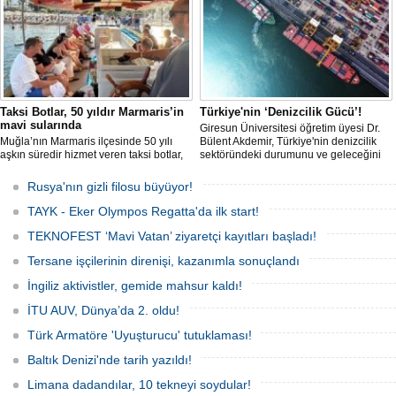
yeni bir tablo ortaya koyuyor.
Taksi Botlar, 50 yıldır Marmaris’in
Türkiye'nin ‘Denizcilik Gücü’!
mavi sularında
Giresun Üniversitesi öğretim üyesi Dr.
Muğla’nın Marmaris ilçesinde 50 yılı
Bülent Akdemir, Türkiye'nin denizcilik
aşkın süredir hizmet veren taksi botlar,
sektöründeki durumunu ve geleceğini
hem ulaşım hem de turistik gezi
değerlendirdi.
amacıyla kullanılmaya devam ediyor.
Rusya'nın gizli filosu büyüyor!
TAYK - Eker Olympos Regatta'da ilk start!
TEKNOFEST ‘Mavi Vatan’ ziyaretçi kayıtları başladı!
Tersane işçilerinin direnişi, kazanımla sonuçlandı
İngiliz aktivistler, gemide mahsur kaldı!
İTU AUV, Dünya’da 2. oldu!
Türk Armatöre 'Uyuşturucu' tutuklaması!
Baltık Denizi'nde tarih yazıldı!
Limana dadandılar, 10 tekneyi soydular!