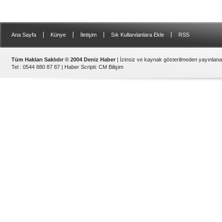
|
|
|
|
Ana Sayfa
Künye
İletişim
Sık Kullanılanlara Ekle
RSS
Tüm Hakları Saklıdır © 2004 Deniz Haber
| İzinsiz ve kaynak gösterilmeden yayınlan
Tel : 0544 880 87 87 |
Haber Scripti
:
CM Bilişim