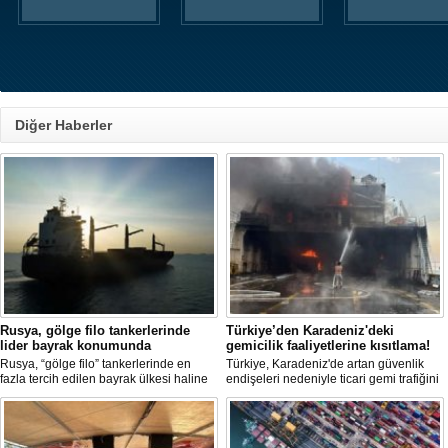
Diğer Haberler
Rusya, gölge filo tankerlerinde
Türkiye’den Karadeniz'deki
lider bayrak konumunda
gemicilik faaliyetlerine kısıtlama!
Rusya, “gölge filo” tankerlerinde en
Türkiye, Karadeniz'de artan güvenlik
fazla tercih edilen bayrak ülkesi haline
endişeleri nedeniyle ticari gemi trafiğini
geldi. Yaptırım baskısının artmasıyla
kısıtlamaya başladı. Bu durum,
birlikte çok sayıda tanker Rus bayrağına
bölgedeki gıda güvenliğini tehdit ediyor.
geçerken, bu durum küresel denizcilik
yaptırımlarının uygulanması açısından