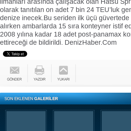
limanları arasında çalışacak olan Hatsu Spri
olarak tanıtılan on adet 7 bin 24 TEU’luk ge
denize inecek.
Bu seriden ilk üçü güvertede
alırken ambarlarda 15 sıra konteyner istif e
2008 yılına kadar 18 adet post-panamax ko
ettireceği de bildirildi.
DenizHaber.Com
SON EKLENEN
GALERİLER