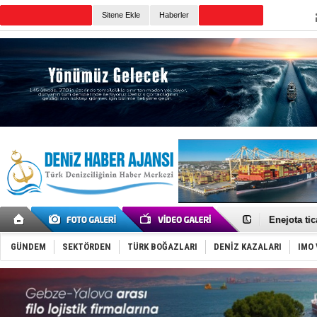
TURKISH MARITIME
Sitene Ekle
Haberler
CANLI YAYIN
Günün Haberleri
Tatil hesab
Rusya, göl
Enejota ti
Denizcilik
Türkiye’den
GÜNDEM
SEKTÖRDEN
TÜRK BOĞAZLARI
DENİZ KAZALARI
IMO 
‘14. Olymp
Taksi Botla
TÜRKLİM Ba
SOCAR da M
Türkiye'nin