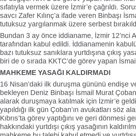
sıfatıyla vermek üzere İzmir’e çağrıldı. Sor
savcı Zafer Kılınç’a ifade veren Binbaşı İs
tutuksuz yargılanmak üzere serbest bırakıld
Bundan 3 ay önce iddianame, İzmir 12’nci
tarafından kabul edildi. İddianamenin kab
bazı tutuksuz sanıklara yurtdışına çıkış yas
biri de o sırada KKTC’de görev yapan İsmai
MAHKEME YASAĞI KALDIRMADI
16 Nisan’daki ilk duruşma gününü endişe ve
bekleyen Deniz Binbaşı İsmail Murat Çoban, 
alarak duruşmaya katılmak için İzmir’e gel
yapıldığı ilk gün Çoban’ın avukatları söz ala
Kıbrıs’ta görev yaptığını ve geri dönmesi ger
hakkındaki yurtdışı çıkış yasağının kaldırılm
mahkeme bu talebi kabul etmedi ve yurtdışı