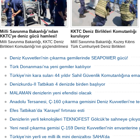
Gemi Geri Dönüşüm Yönetm
özellikle özellikle kıyı şerid
ilişkin hükümlere uymadığ
listesinden çıkarıld
Milli Savunma Bakanlığı’ndan
KKTC Deniz Birlikleri Komutanlığı
KKTC'ye deniz gücü hamlesi!
kuruluyor
Milli Savunma Bakanlığı, KKTC Deniz
Millî Savunma Bakanlığı, Kuzey Kıbrıs
Birlikleri Komutanlığı’nın güçlendirilmesi
Türk Cumhuriyeti Deniz Birlikleri
amacıyla personelin Türk Deniz
Komutanlığının kurulması ve
Kuvvetleri'ne ait savaş gemilerinde
kapasitesinin artırılması kapsamında
Deniz Kuvvetleri’nin çıkarma gemilerinde SEAPOWER gücü!
eğitim aldığını açıkladı.
Güvenlik Kuvvetleri Komutanlığı
personeline liman ve seyir/gemicilik
Türk Donanması'na yeni gemiler katılıyor
eğitimleri verildiğini açıkladı
Türkiye'nin kara suları 44 yıldır Sahil Güvenlik Komutanlığına em
Denizkurdu-II Tatbikatı 4 denizde birden başlıyor
MALAMAN denizlerin yeni efendisi olacak
Anadolu Tersanesi, Ç-160 çıkarma gemisini Deniz Kuvvetleri’ne tes
Efes Tatbikatı’da ‘Karayel’ fırtınası esti
Denizlerin yerli teknolojileri TEKNOFEST Gölcük’te sahneye çıkıyo
Yeni nesil çıkarma gemisi Ç-159 Deniz Kuvvetleri'nin envanterine g
Türkiye’nin yerli ve milli ilk mini denizaltısı SAHA’da