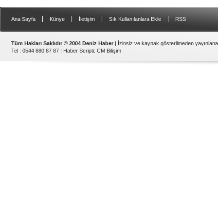
|
|
|
|
Ana Sayfa
Künye
İletişim
Sık Kullanılanlara Ekle
RSS
Tüm Hakları Saklıdır © 2004 Deniz Haber
| İzinsiz ve kaynak gösterilmeden yayınlan
Tel : 0544 880 87 87 |
Haber Scripti
:
CM Bilişim