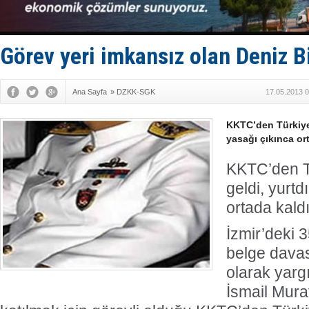
Görev yeri imkansız olan Deniz B
Ana Sayfa
»
DZKK-SGK
17.05.2013 0
KKTC’den Türkiye
yasağı çıkınca or
KKTC’den T
geldi, yurtd
ortada kaldı
İzmir’deki 35
belge davas
olarak yarg
İsmail Mur