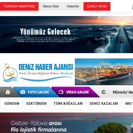
Sitene Ekle
Haberler
Günün Haberleri
Denizcilik
Türkiye’den
‘14. Olymp
Taksi Botla
TÜRKLİM Ba
SOCAR da M
Türkiye'nin
Dünyanın e
Hürmüz’de
Rusya'nın g
Keşfedildi
GÜNDEM
SEKTÖRDEN
TÜRK BOĞAZLARI
DENİZ KAZALARI
IMO 
D-Marin, A
Van’da inş
ASEAN ilk 
TAYK - Eke