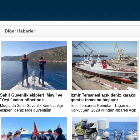
Varlık Fonu’ndan Alsanc
Diğer Haberler
açıklaması
Alsancak Limanı’nın işletm
dönem başlarken, Türkiye V
Yatırımlardan Sorumlu Ge
Yardımcısı Aziz Murat Ulu
satış ya da imtiyaz devri ya
belirterek, “Yük limanı oper
yerli ve milli Alport’a tesl
açıklamasında bulu
Sahil Güvenlik ekipleri ‘Mavi’ ve
İzmir Tersanesi açık deniz karakol
‘Yeşil’ vatan nöbetinde
gemisi inşasına başlıyor
Muğla’da Sahil Güvenlik Komutanlığı
İzmir Tersanesi Komutanı Tuğamiral
ekipleri, denizlerde güvenliğin
Korkut Şen, 2028 yılından itibaren Açık
sağlanmasının yanı sıra yangın
Deniz Karakol Gemisi (ADKG) inşasına
sezonunda ormanların korunmasına
başlanmasının hedeflendiğini açıkladı.
yönelik çalışmalara da destek veriyor.
Dörtel Gemi Söküm AB li
çıkarıldı
Aliağa’daki Dörtel Gemi