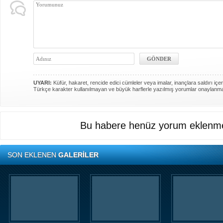
UYARI:
Küfür, hakaret, rencide edici cümleler veya imalar, inançlara saldırı içer
Türkçe karakter kullanılmayan ve büyük harflerle yazılmış yorumlar onaylanm
İnsansız cankurtaran ih
BlueForge kazan
Bu habere henüz yorum eklenme
Denizcilik teknolojileri alanı
gösteren, merkezi İstanbul’
ve Ar-Ge faaliyetlerinin
bölümünü ise Trabzon’da
SON EKLENEN
GALERİLER
BlueForge, ResQR ins
cankurtaran sistemi ihales