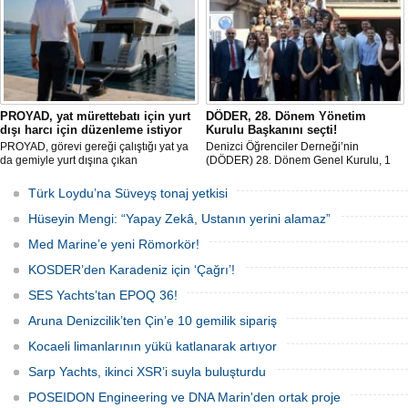
mağduriyetler ele alındı.
PROYAD, yat mürettebatı için yurt
DÖDER, 28. Dönem Yönetim
dışı harcı için düzenleme istiyor
Kurulu Başkanını seçti!
PROYAD, görevi gereği çalıştığı yat ya
Denizci Öğrenciler Derneği’nin
da gemiyle yurt dışına çıkan
(DÖDER) 28. Dönem Genel Kurulu, 1
gemiadamlarının yurt dışı çıkış
Ağustos Cumartesi günü Türkiye Gemi
harcından muaf tutulması için yasal
Sanayicileri Birliği (GİSBİR) ev
Türk Loydu’na Süveyş tonaj yetkisi
düzenleme yapılmasını talep etti.
sahipliğinde gerçekleştirildi.
Hüseyin Mengi: “Yapay Zekâ, Ustanın yerini alamaz”
Med Marine’e yeni Römorkör!
KOSDER’den Karadeniz için ‘Çağrı’!
SES Yachts’tan EPOQ 36!
Aruna Denizcilik’ten Çin’e 10 gemilik sipariş
Kocaeli limanlarının yükü katlanarak artıyor
Sarp Yachts, ikinci XSR’i suyla buluşturdu
POSEIDON Engineering ve DNA Marin'den ortak proje