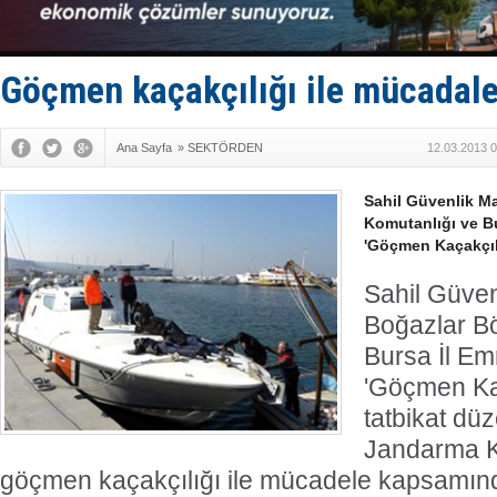
Türkiye-Ir
Türk Armat
Deniz turi
DÖDER, 28.
Göçmen kaçakçılığı ile mücadale 
Fairline, T
Ana Sayfa
»
SEKTÖRDEN
12.03.2013 0
Sahil Güvenlik M
Komutanlığı ve B
'Göçmen Kaçakçılı
Sahil Güve
Boğazlar Bö
Bursa İl Em
'Göçmen Kaç
tatbikat düz
Jandarma K
göçmen kaçakçılığı ile mücadele kapsamın