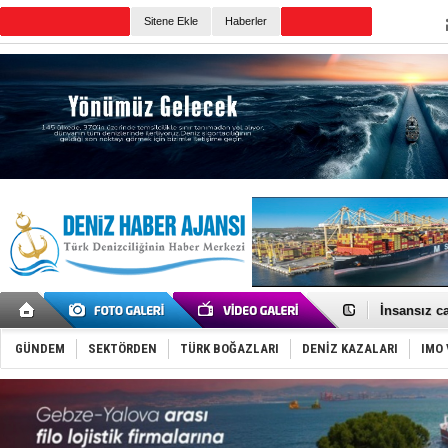
Sitene Ekle
Haberler
Günün Haberleri
GİMBİRDER 
35 milyon T
İnsansız c
Yüzyıl son
Anadolu Te
GÜNDEM
SEKTÖRDEN
TÜRK BOĞAZLARI
DENİZ KAZALARI
IMO 
Derince, I
Tüpraş, ha
İTU AUV, D
LNG taşıma
PROYAD, yat