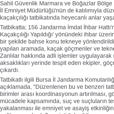
Sahil Güvenlik Marmara ve Boğazlar Bölge
İl Emniyet Müdürlüğü'nün de katılımıyla dü
kaçakçılığı tatbikatında heyecanlı anlar yaş
Tatbikatta; 156 Jandarma İmdat İhbar Hattı
Kaçakçılığı Yapıldığı' yönündeki ihbar üzerin
bir şekilde bahse konu tekneye yönlendirild
yapılan aramada, kaçak göçmenler ve tekne
Zanlılar hakkında adli işlemler uygulayara
aksaklıkları yerinde tespit eden ekipler, gö
çıkardı.
Tatbikatlı ilgili Bursa İl Jandarma Komutanlı
açıklamada, "Düzenlenen bu ve benzeri tat
birimler arası koordinasyonun artırılması, g
mücadele kapsamında, suç ve suçluların tes
yakalanması ile emniyet ve asayiş etkinliğini