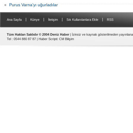
Purus Varna’yı uğurladılar
|
|
|
|
Ana Sayfa
Künye
İletişim
Sık Kullanılanlara Ekle
RSS
Tüm Hakları Saklıdır © 2004 Deniz Haber
| İzinsiz ve kaynak gösterilmeden yayınlan
Tel : 0544 880 87 87 |
Haber Scripti
:
CM Bilişim