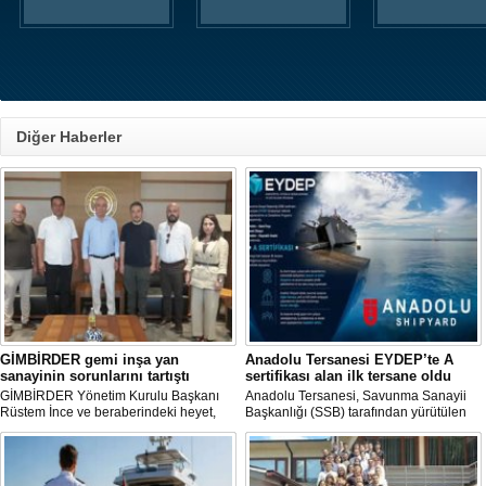
Diğer Haberler
GİMBİRDER gemi inşa yan
Anadolu Tersanesi EYDEP’te A
sanayinin sorunlarını tartıştı
sertifikası alan ilk tersane oldu
GİMBİRDER Yönetim Kurulu Başkanı
Anadolu Tersanesi, Savunma Sanayii
Rüstem İnce ve beraberindeki heyet,
Başkanlığı (SSB) tarafından yürütülen
YTSO Başkanı Cemil Demiryürek’i
Endüstriyel Yetkinlik Değerlendirme ve
ziyaret etti. Görüşmede tersane taşeron
Destekleme Programı
firmalarının yaşadığı sektörel sorunlar
(EYDEP)kapsamında, A Sertifikası
ile vergi uygulamalarındaki
almaya hak kazanan ilk tersane oldu.