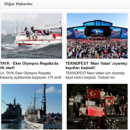
Diğer Haberler
TAYK - Eker Olympos Regatta'da
TEKNOFEST ‘Mavi Vatan’ ziyaretçi
ilk start!
kayıtları başladı!
14. TAYK-Eker Olympos Regatta,
TEKNOFEST Mavi Vatan için ziyaretçi
Kalamış açıklarında başlayan J70 sınıfı
kayıt süreci başladı. Türkiye’nin
yarışlarıyla ilk startını verdi. İstanbul'u 10
denizcilik ve savunma teknolojilerine
gün boyunca yelken coşkusuyla
odaklanan etkinliği, 20-23 Ağustos
buluşturacak organizasyonun ilk
tarihleri arasında Gölcük Tersanesi
gününde 9 tekne rüzgârla buluştu.
Komutanlığı’nda gerçekleştirilecek.