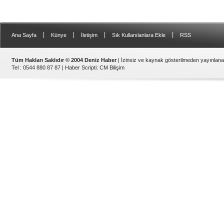
|
|
|
|
Ana Sayfa
Künye
İletişim
Sık Kullanılanlara Ekle
RSS
Tüm Hakları Saklıdır © 2004 Deniz Haber
| İzinsiz ve kaynak gösterilmeden yayınlan
Tel : 0544 880 87 87 |
Haber Scripti
:
CM Bilişim