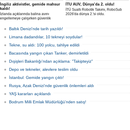
İngiliz aktivistler, gemide mahsur
İTU AUV, Dünya’da 2. oldu!
kaldı!
İTÜ Sualtı Robotik Takımı, RoboSub
İzlanda açıklarında balina avını
2026'da dünya 2.'si oldu.
engellemeye çalışırken güvenlik
güçlerince durdurulan Bandero adlı
protesto gemisindeki 21 çevre aktivisti,
Baltık Denizi'nde tarih yazıldı!
günlerdir gemiden çıkmalarına izin
verilmediğini ve temel haklarının ihlal
Limana dadandılar, 10 tekneyi soydular!
edildiğini öne sürdü. Mürettebatta iki
Britanyalı aktivist de bulunuyor.
Tekne, su aldı: 100 yolcu, tahliye edildi
Bacasında yangın çıkan Tanker, demirletildi
Dışişleri Bakanlığı'ndan açıklama: "Takipteyiz"
Depo ve tekneler, alevlere teslim oldu
İstanbul: Gemide yangın çıktı!
Rusya, Azak Denizi'nde güvenlik önlemleri aldı
YAŞ kararları açıklandı
Bodrum Milli Emlak Müdürlüğü’nden satış!