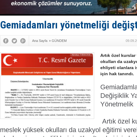
Yüzyıl son
Anadolu Te
Derince, I
Tüpraş, ha
Gemiadamları yönetmeliği değişt
İTU AUV, D
Ana Sayfa
»
GÜNDEM
09.09.2
Artık özel kursla
okulları da uzaky
ehliyeti olanlara i
için hak tanındı.
Gemiadamla
Değişiklik Y
Yönetmelik 
Artık özel ku
meslek yüksek okulları da uzakyol eğitimi vere