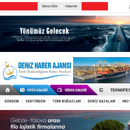
TURKISH MARITIME
Sitene Ekle
Haberler
CANLI YAYIN
Günün Haberleri
TAYK - Eke
İstanbul v
TEKNOFEST 
Tersane işç
İngiliz akt
GÜNDEM
SEKTÖRDEN
TÜRK BOĞAZLARI
DENİZ KAZALARI
IMO 
FESCO, Kar
DESE, BIMC
GİMBİRDER 
35 milyon T
İnsansız c