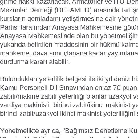
girme hakkı kazanacak. Armatörler ve ITU Deni
Mezunlar Derneği (DEFAMED) arasında tartışm
kursların gemiadamı yetiştirmesine dair yönet
Partisi tarafından Anayasa Mahkemesine götü
Anayasa Mahkemesi'nde olan bu yönetmeliğin i
yukarıda belirtilen maddesinin bir hükmü kal
mahkeme, dava sonuçlanana kadar yayımlanan
durdurma kararı alabilir.
Bulundukları yeterlilik belgesi ile iki yıl deniz 
Kamu Personeli Dil Sınavından en az 70 puan a
zabiti/makine zabiti yeterliliği olanlar uzakyol 
vardiya makinisti, birinci zabit/ikinci makinist ye
birinci zabit/uzakyol ikinci makinist yeterliliğini
Yönetmelikte ayrıca, "Bağımsız Denetleme Kur