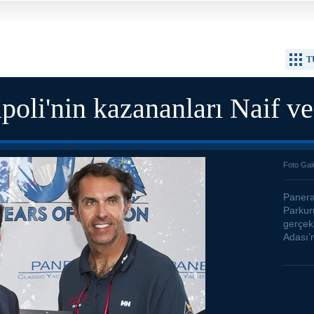
T
poli'nin kazananları Naif v
Foto Gal
Panera
Parkur
gerçekl
Adası’