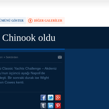
ÜMÜNÜ GÖSTER
DİĞER GALERİLER
TAM EKRAN YAP
e Chinook oldu
eri
»
Sektörden
i Classic Yachts Challenge – Akdeniz
u’nun üçüncü ayağı Napoli’de
eşti. Bir sonraki durak ise Wight
nın Cowes kenti.