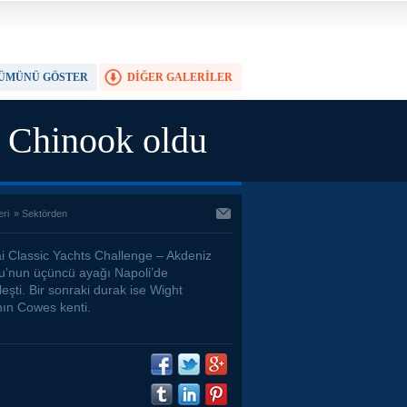
ÜMÜNÜ GÖSTER
DİĞER GALERİLER
TAM EKRAN YAP
e Chinook oldu
eri
»
Sektörden
i Classic Yachts Challenge – Akdeniz
u’nun üçüncü ayağı Napoli’de
eşti. Bir sonraki durak ise Wight
nın Cowes kenti.