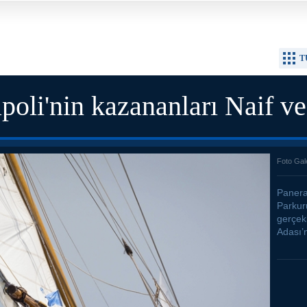
T
poli'nin kazananları Naif v
Foto Gal
Panera
Parkur
gerçekl
Adası’