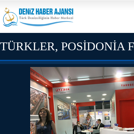
TÜRKLER, POSİDONİA 