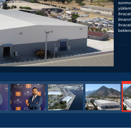
sunmuş
yükleme
ihracat
limanım
ihraca
beklen