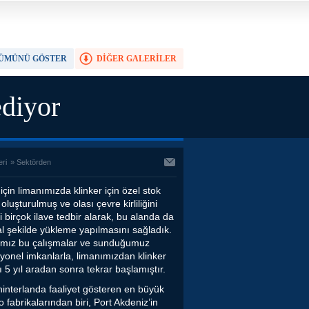
ÜMÜNÜ GÖSTER
DİĞER GALERİLER
TAM EKRAN YAP
ediyor
eri
»
Sektörden
çin limanımızda klinker için özel stok
oluşturulmuş ve olası çevre kirliliğini
i birçok ilave tedbir alarak, bu alanda da
al şekilde yükleme yapılmasını sağladık.
ımız bu çalışmalar ve sunduğumuz
yonel imkanlarla, limanımızdan klinker
ı 5 yıl aradan sonra tekrar başlamıştır.
hinterlanda faaliyet gösteren en büyük
 fabrikalarından biri, Port Akdeniz’in