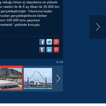
 olduğu liman içi depolama ve yüksek
 rateleri ile ilk 8 ay itibari ile 35.000 ton
 gerçekleştirmiştir. Yılsonuna kadar
ızdan gerçekleştirilecek klinker
tının 100.000 tonu geçmesi
Sonr
mektedir” şeklinde konuştu.
6 / 12