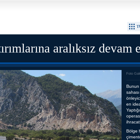
T
ırımlarına aralıksız devam 
Foto Gal
Bunun i
sahası 
önleyic
en ide
Yaptığ
operas
ihracat
Bölge 
çimento