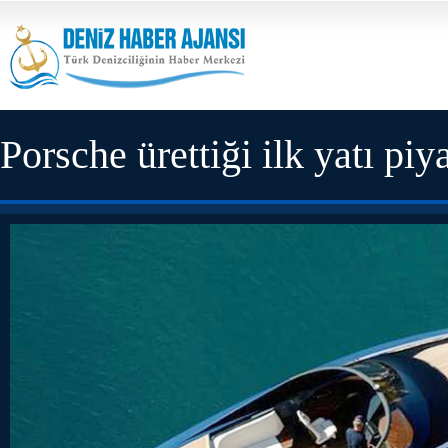
Porsche ürettiği ilk yatı pi