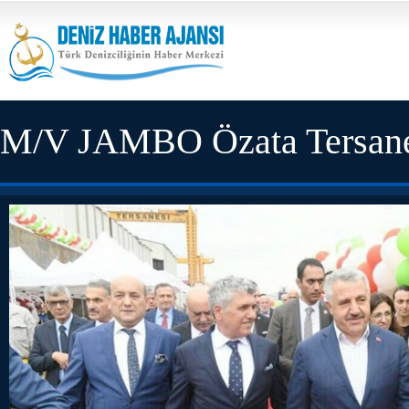
M/V JAMBO Özata Tersanesi