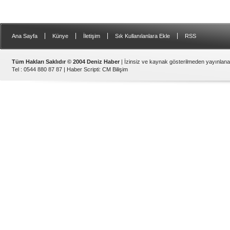
|
|
|
|
Ana Sayfa
Künye
İletişim
Sık Kullanılanlara Ekle
RSS
Tüm Hakları Saklıdır © 2004 Deniz Haber
| İzinsiz ve kaynak gösterilmeden yayınlan
Tel : 0544 880 87 87 |
Haber Scripti
:
CM Bilişim