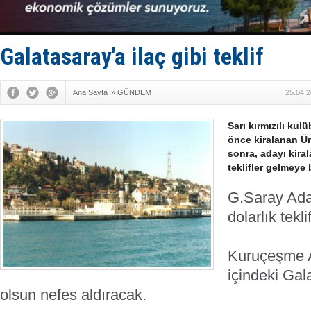
Keşfedildi
D-Marin, A
Van’da inş
ASEAN ilk 
Galatasaray'a ilaç gibi teklif
TAYK - Eke
Ana Sayfa
»
GÜNDEM
25.04.2
Sarı kırmızılı ku
önce kiralanan Ü
sonra, adayı kira
teklifler gelmeye 
G.Saray Adas
dolarlık tekli
Kuruçeşme A
içindeki Gal
olsun nefes aldıracak.