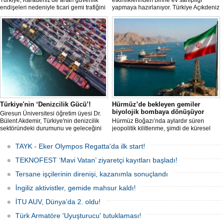
Türkiye, Karadeniz'de artan güvenlik
etkinliklerinden birine ev sahipliği
endişeleri nedeniyle ticari gemi trafiğini
yapmaya hazırlanıyor. Türkiye Açıkdeniz
kısıtlamaya başladı. Bu durum,
Yarış Kulübü (TAYK), Türkiye Yelken
bölgedeki gıda güvenliğini tehdit ediyor.
Federasyonu ve Eker Süt Ürünleri iş
birliğiyle hayata geçirilecek olan 14.
TAYK - Eker Olympos Regatta, 7
Ağustos'ta start alacak ve 16 Ağustos'a
kadar deniz tutkunlarını bir araya
getirecek. "Rüzgâ
Türkiye'nin ‘Denizcilik Gücü’!
Hürmüz’de bekleyen gemiler
biyolojik bombaya dönüşüyor
Giresun Üniversitesi öğretim üyesi Dr.
Bülent Akdemir, Türkiye'nin denizcilik
Hürmüz Boğazı’nda aylardır süren
sektöründeki durumunu ve geleceğini
jeopolitik kilitlenme, şimdi de küresel
değerlendirdi.
ölçekte bir çevre felaketinin kapısını
aralamış olabilir. Sıcak sularda
TAYK - Eker Olympos Regatta'da ilk start!
hareketsiz bekleyen binden fazla gemi,
istilacı deniz canlıları için devasa bir
TEKNOFEST ‘Mavi Vatan’ ziyaretçi kayıtları başladı!
üreme merkezine dönüşmüş durumda.
Tersane işçilerinin direnişi, kazanımla sonuçlandı
İngiliz aktivistler, gemide mahsur kaldı!
İTU AUV, Dünya’da 2. oldu!
Türk Armatöre 'Uyuşturucu' tutuklaması!