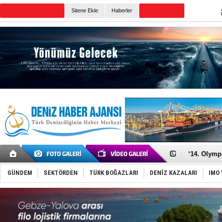
TURKISH MARITIME
Sitene Ekle
Haberler
CANLI YAYIN
Günün Haberleri
Denizcilik
Türkiye’den
‘14. Olymp
Taksi Botla
TÜRKLİM Ba
GÜNDEM
SEKTÖRDEN
TÜRK BOĞAZLARI
DENİZ KAZALARI
IMO 
SOCAR da M
Türkiye'nin
Dünyanın e
Hürmüz’de
Rusya'nın g