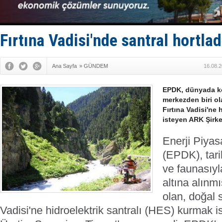
TAYK - Eke
İstanbul v
TEKNOFEST 
Tersane işç
Fırtına Vadisi'nde santral hortlad
İngiliz akt
Ana Sayfa
»
GÜNDEM
16.08.2
EPDK, dünyada ko
merkezden biri ol
Fırtına Vadisi'ne 
isteyen ARK Şirke
Enerji Piya
(EPDK), tarih
ve faunasıy
altına alınm
olan, doğal 
Vadisi'ne hidroelektrik santralı (HES) kurmak 