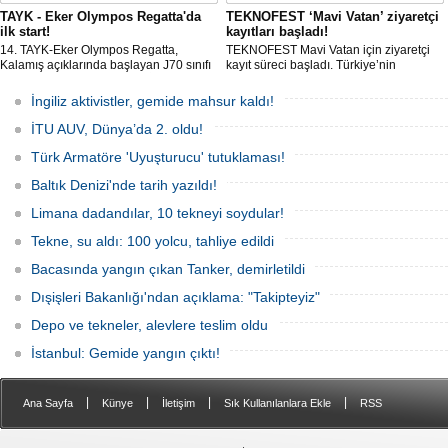
TAYK - Eker Olympos Regatta'da
TEKNOFEST ‘Mavi Vatan’ ziyaretçi
ilk start!
kayıtları başladı!
14. TAYK-Eker Olympos Regatta,
TEKNOFEST Mavi Vatan için ziyaretçi
Kalamış açıklarında başlayan J70 sınıfı
kayıt süreci başladı. Türkiye’nin
yarışlarıyla ilk startını verdi. İstanbul'u 10
denizcilik ve savunma teknolojilerine
gün boyunca yelken coşkusuyla
odaklanan etkinliği, 20-23 Ağustos
İngiliz aktivistler, gemide mahsur kaldı!
buluşturacak organizasyonun ilk
tarihleri arasında Gölcük Tersanesi
gününde 9 tekne rüzgârla buluştu.
Komutanlığı’nda gerçekleştirilecek.
İTU AUV, Dünya’da 2. oldu!
Türk Armatöre 'Uyuşturucu' tutuklaması!
Baltık Denizi'nde tarih yazıldı!
Limana dadandılar, 10 tekneyi soydular!
Tekne, su aldı: 100 yolcu, tahliye edildi
Bacasında yangın çıkan Tanker, demirletildi
Dışişleri Bakanlığı'ndan açıklama: "Takipteyiz"
Depo ve tekneler, alevlere teslim oldu
İstanbul: Gemide yangın çıktı!
|
|
|
|
Ana Sayfa
Künye
İletişim
Sık Kullanılanlara Ekle
RSS