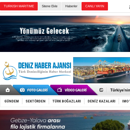
Sitene Ekle
Haberler
Günün Haberleri
TÜRKLİM Ba
SOCAR da M
Türkiye'nin
Dünyanın e
Hürmüz’de
GÜNDEM
SEKTÖRDEN
TÜRK BOĞAZLARI
DENİZ KAZALARI
IMO 
Rusya'nın g
Keşfedildi
D-Marin, A
Van’da inş
ASEAN ilk 