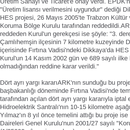
Üretim Sanayi ve Ticaret'e onay verdi.
EPDK'nı
"Üretim lisansı verilmesini uygundur" dediği D
HES projesi, 26 Mayıs 2005'te Trabzon Kültür v
Koruma Bölge Kurulu tarafından reddedildi.
AR
reddeden Kurul'un gerekçesi ise şöyle: "3. der
Çamlıhemşin ilçesinin 7 kilometre kuzeyinde D
içerisinde Fırtına Vadisi'ndeki Dikkaya'da HE
Kurul'un 14 Kasım 2002 gün ve 689 sayılı ilke 
olmadığından reddine karar verildi."
Dört ayrı yargı kararı
ARK'nın sunduğu bu proje
başbakanlığı döneminde Fırtına Vadisi'nde teme
tarafından açılan dört ayrı yargı kararıyla iptal
Hidroelektrik Santralı'nın 10-15 kilometre aşağı
Yılmaz'ın 8 yıl önce temelini attığı bu proje is
Daireleri Genel Kurulu'nun 2001/27 sayılı "Ko