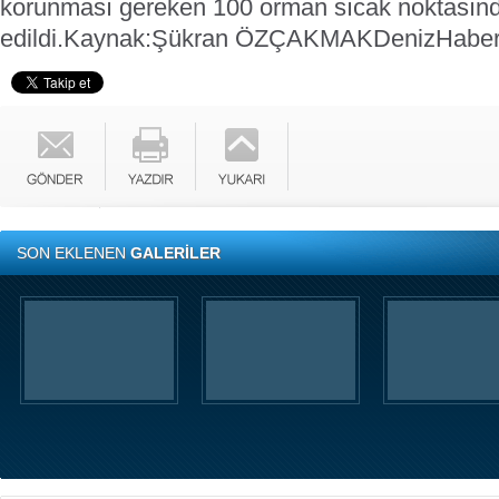
korunması gereken 100 orman sıcak noktasından
edildi.
Kaynak:Şükran ÖZÇAKMAK
DenizHabe
SON EKLENEN
GALERİLER