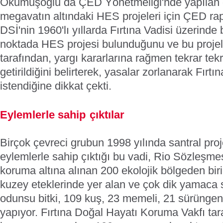
Okumuşoğlu da ÇED Yönetmeliği'nde yapılan değ
megavatın altındaki HES projeleri için ÇED ra
DSİ'nin 1960'lı yıllarda Fırtına Vadisi üzerinde b
noktada HES projesi bulunduğunu ve bu projeler
tarafından, yargı kararlarına rağmen tekrar te
getirildiğini belirterek, yasalar zorlanarak Fırtı
istendiğine dikkat çekti.
Eylemlerle sahip
çıktılar
Birçok çevreci grubun 1998 yılında santral proj
eylemlerle sahip çıktığı bu vadi, Rio Sözleşm
koruma altına alınan 200 ekolojik bölgeden biri
kuzey eteklerinde yer alan ve çok dik yamaca 
odunsu bitki, 109 kuş, 23 memeli, 21 sürüngen 
yapıyor. Fırtına Doğal Hayatı Koruma Vakfı tar