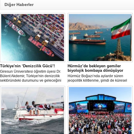
Diğer Haberler
Türkiye'nin ‘Denizcilik Gücü’!
Hürmüz’de bekleyen gemiler
biyolojik bombaya dönüşüyor
Giresun Üniversitesi öğretim üyesi Dr.
Bülent Akdemir, Türkiye'nin denizcilik
Hürmüz Boğazı’nda aylardır süren
sektöründeki durumunu ve geleceğini
jeopolitik kilitlenme, şimdi de küresel
değerlendirdi.
ölçekte bir çevre felaketinin kapısını
aralamış olabilir. Sıcak sularda
hareketsiz bekleyen binden fazla gemi,
istilacı deniz canlıları için devasa bir
üreme merkezine dönüşmüş durumda.