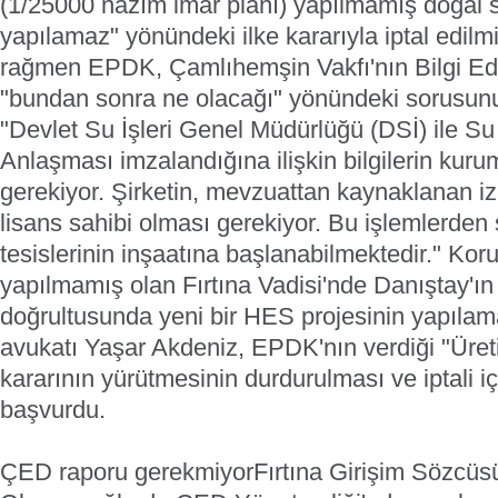
(1/25000 nâzım imar planı) yapılmamış doğal 
yapılamaz" yönündeki ilke kararıyla iptal edilm
rağmen EPDK, Çamlıhemşin Vakfı'nın Bilgi Ed
"bundan sonra ne olacağı" yönündeki sorusunu 
"Devlet Su İşleri Genel Müdürlüğü (DSİ) ile S
Anlaşması imzalandığına ilişkin bilgilerin ku
gerekiyor. Şirketin, mevzuattan kaynaklanan izi
lisans sahibi olması gerekiyor. Bu işlemlerden
tesislerinin inşaatına başlanabilmektedir."
Koru
yapılmamış olan Fırtına Vadisi'nde Danıştay'ın a
doğrultusunda yeni bir HES projesinin yapılama
avukatı Yaşar Akdeniz, EPDK'nın verdiği "Üret
kararının yürütmesinin durdurulması ve iptali i
başvurdu.
ÇED raporu gerekmiyor
Fırtına Girişim Sözcü