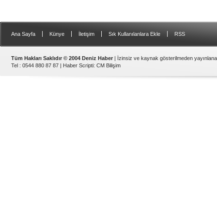
|
|
|
|
Ana Sayfa
Künye
İletişim
Sık Kullanılanlara Ekle
RSS
Tüm Hakları Saklıdır © 2004 Deniz Haber
| İzinsiz ve kaynak gösterilmeden yayınlan
Tel : 0544 880 87 87 |
Haber Scripti
:
CM Bilişim