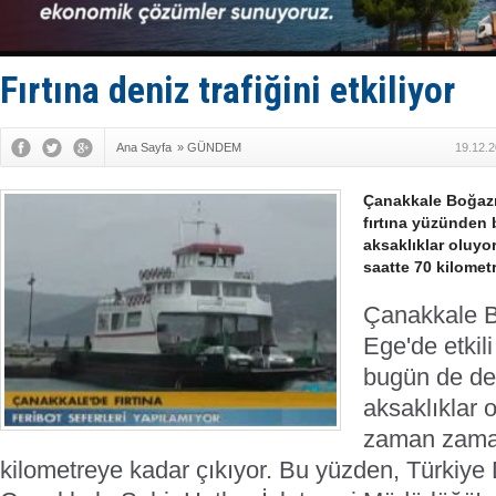
DESE, BIMC
GİMBİRDER 
35 milyon T
İnsansız c
Fırtına deniz trafiğini etkiliyor
Yüzyıl son
Ana Sayfa
»
GÜNDEM
19.12.2
Çanakkale Boğazı 
fırtına yüzünden
aksaklıklar oluyo
saatte 70 kilometr
Çanakkale 
Ege'de etkil
bugün de de
aksaklıklar o
zaman zama
kilometreye kadar çıkıyor. Bu yüzden, Türkiye D