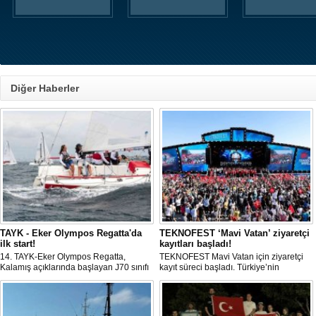
Diğer Haberler
TAYK - Eker Olympos Regatta'da
TEKNOFEST ‘Mavi Vatan’ ziyaretçi
ilk start!
kayıtları başladı!
14. TAYK-Eker Olympos Regatta,
TEKNOFEST Mavi Vatan için ziyaretçi
Kalamış açıklarında başlayan J70 sınıfı
kayıt süreci başladı. Türkiye’nin
yarışlarıyla ilk startını verdi. İstanbul'u 10
denizcilik ve savunma teknolojilerine
gün boyunca yelken coşkusuyla
odaklanan etkinliği, 20-23 Ağustos
buluşturacak organizasyonun ilk
tarihleri arasında Gölcük Tersanesi
gününde 9 tekne rüzgârla buluştu.
Komutanlığı’nda gerçekleştirilecek.