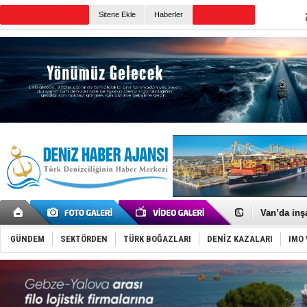
TURKISH MARITIME
Sitene Ekle
Haberler
CANLI YAYIN
Günün Haberleri
Keşfedildi
D-Marin, A
Van’da inş
ASEAN ilk 
TAYK - Eke
GÜNDEM
SEKTÖRDEN
TÜRK BOĞAZLARI
DENİZ KAZALARI
IMO 
İstanbul v
TEKNOFEST 
Tersane işç
İngiliz akt
FESCO, Kar