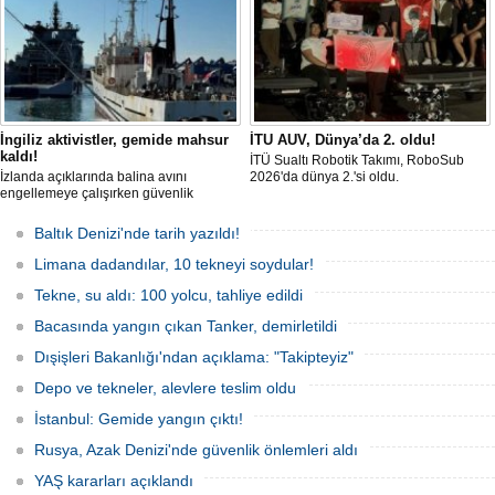
İngiliz aktivistler, gemide mahsur
İTU AUV, Dünya’da 2. oldu!
kaldı!
İTÜ Sualtı Robotik Takımı, RoboSub
İzlanda açıklarında balina avını
2026'da dünya 2.'si oldu.
engellemeye çalışırken güvenlik
güçlerince durdurulan Bandero adlı
protesto gemisindeki 21 çevre aktivisti,
Baltık Denizi'nde tarih yazıldı!
günlerdir gemiden çıkmalarına izin
verilmediğini ve temel haklarının ihlal
Limana dadandılar, 10 tekneyi soydular!
edildiğini öne sürdü. Mürettebatta iki
Britanyalı aktivist de bulunuyor.
Tekne, su aldı: 100 yolcu, tahliye edildi
Bacasında yangın çıkan Tanker, demirletildi
Dışişleri Bakanlığı'ndan açıklama: "Takipteyiz"
Depo ve tekneler, alevlere teslim oldu
İstanbul: Gemide yangın çıktı!
Rusya, Azak Denizi'nde güvenlik önlemleri aldı
YAŞ kararları açıklandı