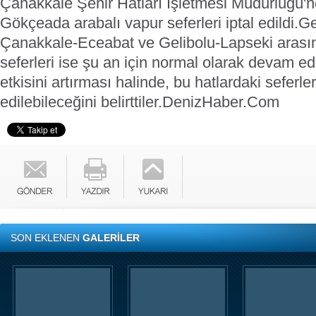
Çanakkale Şehir Hatları İşletmesi Müdürlüğü'n
Gökçeada arabalı vapur seferleri iptal edildi.
Ge
Çanakkale-Eceabat ve Gelibolu-Lapseki arasın
seferleri ise şu an için normal olarak devam ediyo
etkisini artırması halinde, bu hatlardaki seferler
edilebileceğini belirttiler.
DenizHaber.Com
SON EKLENEN
GALERİLER