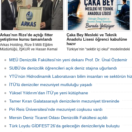
Arkas’nın Rize’de açtığı fitter
Çaka Bey Mesleki ve Teknik
yetiştirme kursu tamamlandı
Anadolu Lisesi öğrenci kabulüne
hazır
Arkas Holding, Rize İl Milli Eğitim
Müdürlüğü, İŞKUR ve Hasan Kemal
Türkiye’nin “sektör içi okul” modelindeki
Yardımcı MTAL iş birliği ile açılan Gemi
öncü uygulamalarından Millî Savunma
Tamir Ustası (Fitter) Yetiştirme Kursu’
Bakanlığı Çaka Bey Mesleki ve Teknik
MEÜ Denizcilik Fakültesi’nin yeni dekanı Prof. Dr. Ünal Özdemir
tamamlandı. Kursu başarıyla
Anadolu Lisesi, ilk öğrencilerini kabul
tamamlayıp sınavı geçecek adaylar
etmeye hazırlanıyor.
SUBÜ’de denizcilik öğrencileri açık deniz stajına uğurlandı
Arkas Deniz Ticaret Filosu’nda görev
alacak.
YTÜ’nün Hidrodinamik Laboratuvarı bilim insanları ve sektörün hi
İTÜ'lü denizciler mezuniyet mutluluğu yaşadı
Yüksel Yıldırım’dan İTÜ'ye yeni kütüphane
Tamer Kıran Galatasaraylı denizcilerin mezuniyet töreninde
Piri Reis Üniversitesi'nde mezuniyet coşkusu vardı
Mersin Deniz Ticaret Odası Denizcilik Fakültesi açıldı
Türk Loydu GİDFEST'26’da geleceğin denizcileriyle buluştu