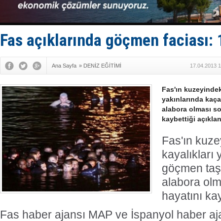
Limana dad
Türk Loydu
Hüseyin Me
Hat-San Te
Fas açıklarında göçmen faciası: 
Med Marine
Ana Sayfa
»
DENİZ EĞİTİMİ
17.04.2013 1
Fas'ın kuzeyindek
yakınlarında kaç
alabora olması so
kaybettiği açıklan
Fas'ın kuz
kayalıkları
göçmen taşı
alabora olm
hayatını kay
Fas haber ajansı MAP ve İspanyol haber aj