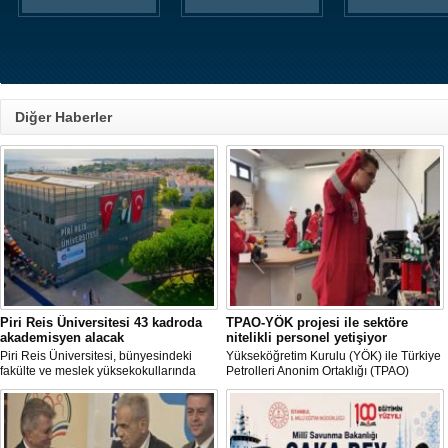
Diğer Haberler
Piri Reis Üniversitesi 43 kadroda
TPAO-YÖK projesi ile sektöre
akademisyen alacak
nitelikli personel yetişiyor
Piri Reis Üniversitesi, bünyesindeki
Yükseköğretim Kurulu (YÖK) ile Türkiye
fakülte ve meslek yüksekokullarında
Petrolleri Anonim Ortaklığı (TPAO)
görevlendirilmek üzere toplam 43
arasında imzalanan protokolle hayata
akademisyen alımı yapacağını duyurdu.
geçirilen "Açık Deniz Teknolojisi"
Başvurular 10 Ağustos 2026 tarihine
programları sektöre nitelikli personel
kadar devam edecek.
yetiştiriyor.