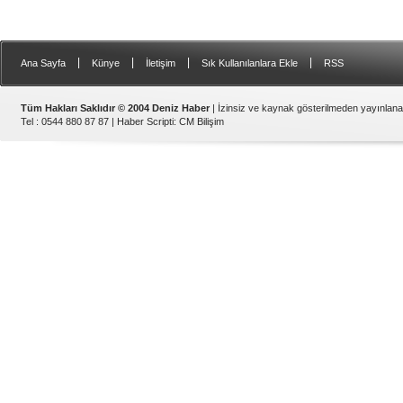
|
|
|
|
Ana Sayfa
Künye
İletişim
Sık Kullanılanlara Ekle
RSS
Tüm Hakları Saklıdır © 2004 Deniz Haber
| İzinsiz ve kaynak gösterilmeden yayınlan
Tel : 0544 880 87 87 |
Haber Scripti
:
CM Bilişim