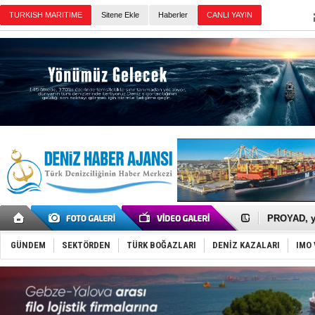
Sitene Ekle
Haberler
Günün Haberleri
İTU AUV, D
LNG taşıma
PROYAD, yat
Türkiye-Ir
Türk Armat
GÜNDEM
SEKTÖRDEN
TÜRK BOĞAZLARI
DENİZ KAZALARI
IMO 
Deniz turi
DÖDER, 28.
Fairline, T
Baltık Deni
Runit kubb