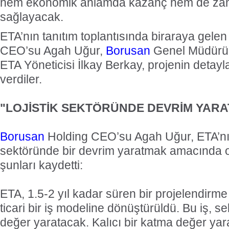
hem ekonomik anlamda kazanç hem de zam
sağlayacak.
ETA’nın tanıtım toplantısında biraraya gele
CEO’su Agah Uğur,
Borusan
Genel Müdür
ETA Yöneticisi İlkay Berkay, projenin detayla
verdiler.
"LOJİSTİK SEKTÖRÜNDE DEVRİM YAR
Borusan
Holding CEO’su Agah Uğur, ETA’nın 
sektöründe bir devrim yaratmak amacında o
şunları kaydetti:
ETA, 1.5-2 yıl kadar süren bir projelendir
ticari bir iş modeline dönüştürüldü. Bu iş, se
değer yaratacak. Kalıcı bir katma değer ya