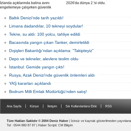
İzlanda açıklarında balina avını
2026'da dünya 2.'si oldu.
engellemeye çalışırken güvenlik
güçlerince durdurulan Bandero adlı
protesto gemisindeki 21 çevre aktivisti,
Baltık Denizi'nde tarih yazıldı!
günlerdir gemiden çıkmalarına izin
verilmediğini ve temel haklarının ihlal
Limana dadandılar, 10 tekneyi soydular!
edildiğini öne sürdü. Mürettebatta iki
Britanyalı aktivist de bulunuyor.
Tekne, su aldı: 100 yolcu, tahliye edildi
Bacasında yangın çıkan Tanker, demirletildi
Dışişleri Bakanlığı'ndan açıklama: "Takipteyiz"
Depo ve tekneler, alevlere teslim oldu
İstanbul: Gemide yangın çıktı!
Rusya, Azak Denizi'nde güvenlik önlemleri aldı
YAŞ kararları açıklandı
Bodrum Milli Emlak Müdürlüğü’nden satış!
|
|
|
|
Ana Sayfa
Künye
İletişim
Sık Kullanılanlara Ekle
RSS
Tüm Hakları Saklıdır © 2004 Deniz Haber
| İzinsiz ve kaynak gösterilmeden yayınlan
Tel : 0544 880 87 87 |
Haber Scripti
:
CM Bilişim