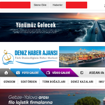
TURKISH MARITIME
Sitene Ekle
Haberler
CANLI YAYIN
Günün Haberleri
D-Marin, A
Van’da inş
ASEAN ilk 
TAYK - Eke
İstanbul v
TEKNOFEST 
GÜNDEM
SEKTÖRDEN
TÜRK BOĞAZLARI
DENİZ KAZALARI
IMO 
Tersane işç
İngiliz akt
FESCO, Kar
DESE, BIMC
GİMBİRDER 