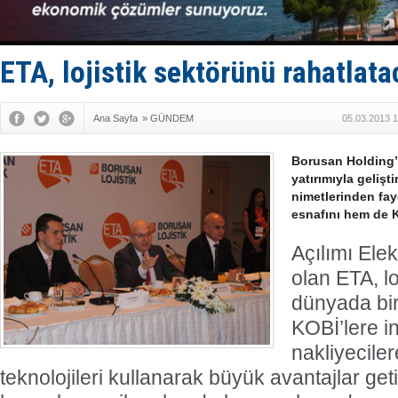
35 milyon T
İnsansız c
Yüzyıl son
Anadolu Te
ETA, lojistik sektörünü rahatlat
Ana Sayfa
»
GÜNDEM
05.03.2013 1
Borusan Holding’
yatırımıyla gelişt
nimetlerinden f
esnafını hem de K
Açılımı Elek
olan ETA, lo
dünyada bir 
KOBİ’lere i
nakliyecile
teknolojileri kullanarak büyük avantajlar get