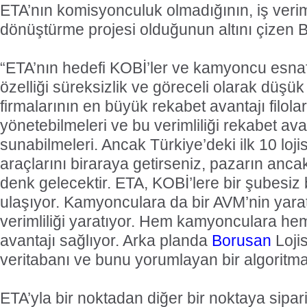
ETA’nın komisyonculuk olmadığının, iş verim
dönüştürme projesi olduğunun altını çizen 
“ETA’nın hedefi KOBİ’ler ve kamyoncu esnafı.
özelliği süreksizlik ve göreceli olarak düşük 
firmalarının en büyük rekabet avantajı filolar
yönetebilmeleri ve bu verimliliği rekabet av
sunabilmeleri. Ancak Türkiye’deki ilk 10 loji
araçlarını biraraya getirseniz, pazarın anc
denk gelecektir. ETA, KOBİ’lere bir şubesiz 
ulaşıyor. Kamyonculara da bir AVM’nin yarattı
verimliliği yaratıyor. Hem kamyonculara he
avantajı sağlıyor. Arka planda
Borusan
Lojis
veritabanı ve bunu yorumlayan bir algoritma
ETA’yla bir noktadan diğer bir noktaya sipari