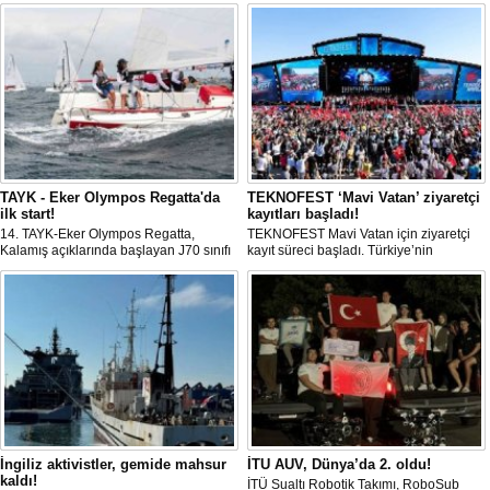
TAYK - Eker Olympos Regatta'da
TEKNOFEST ‘Mavi Vatan’ ziyaretçi
ilk start!
kayıtları başladı!
14. TAYK-Eker Olympos Regatta,
TEKNOFEST Mavi Vatan için ziyaretçi
Kalamış açıklarında başlayan J70 sınıfı
kayıt süreci başladı. Türkiye’nin
yarışlarıyla ilk startını verdi. İstanbul'u 10
denizcilik ve savunma teknolojilerine
gün boyunca yelken coşkusuyla
odaklanan etkinliği, 20-23 Ağustos
buluşturacak organizasyonun ilk
tarihleri arasında Gölcük Tersanesi
gününde 9 tekne rüzgârla buluştu.
Komutanlığı’nda gerçekleştirilecek.
İngiliz aktivistler, gemide mahsur
İTU AUV, Dünya’da 2. oldu!
kaldı!
İTÜ Sualtı Robotik Takımı, RoboSub