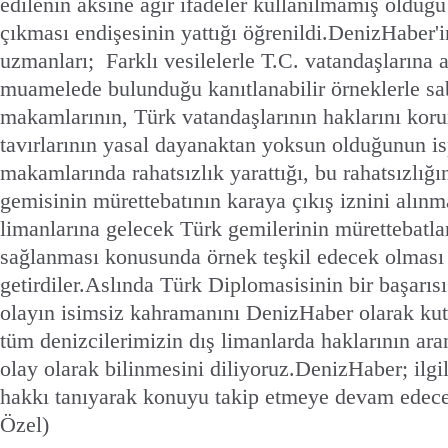
edilenin aksine ağır ifadeler kullanılmamış olduğu
çıkması endişesinin yattığı öğrenildi.DenizHaber'in
uzmanları; Farklı vesilelerle T.C. vatandaşlarına a
muamelede bulunduğu kanıtlanabilir örneklerle sa
makamlarının, Türk vatandaşlarının haklarını koru
tavırlarının yasal dayanaktan yoksun olduğunun is
makamlarında rahatsızlık yarattığı, bu rahatsızlığı
gemisinin mürettebatının karaya çıkış iznini alınm
limanlarına gelecek Türk gemilerinin mürettebatlar
sağlanması konusunda örnek teşkil edecek olması
getirdiler.Aslında Türk Diplomasisinin bir başarıs
olayın isimsiz kahramanını DenizHaber olarak kut
tüm denizcilerimizin dış limanlarda haklarının ara
olay olarak bilinmesini diliyoruz.DenizHaber; ilgil
hakkı tanıyarak konuyu takip etmeye devam ede
Özel)