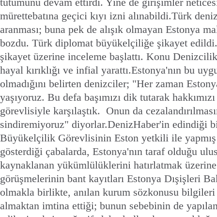
tutumunu devam ettirdi. Yine de girişimler netice
mürettebatına geçici kıyı izni alınabildi.Türk deniz
aranması; buna pek de alışık olmayan Estonya ma
bozdu. Türk diplomat büyükelçiliğe şikayet edildi
şikayet üzerine inceleme başlattı. Konu Denizcili
hayal kırıklığı ve infial yarattı.Estonya'nın bu uy
olmadığını belirten denizciler; "Her zaman Estony
yaşıyoruz. Bu defa başımızı dik tutarak hakkımızı
görevlisiyle karşılaştık. Onun da cezalandırılması
sindiremiyoruz" diyorlar.DenizHaber'in edindiği b
Büyükelçilik Görevlisinin Eston yetkili ile yapmı
gösterdiği çabalarda, Estonya'nın taraf olduğu ulu
kaynaklanan yükümlülüklerini hatırlatmak üzerine 
görüşmelerinin bant kayıtları Estonya Dışişleri Ba
olmakla birlikte, anılan kurum sözkonusu bilgiler
almaktan imtina ettiği; bunun sebebinin de yapıla