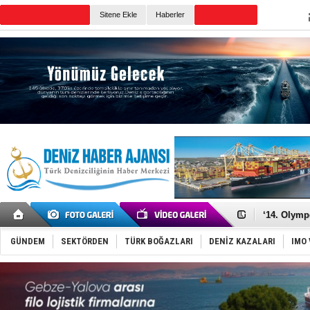
Sitene Ekle
Haberler
Günün Haberleri
Denizcilik
Türkiye’den
‘14. Olymp
Taksi Botla
TÜRKLİM Ba
GÜNDEM
SEKTÖRDEN
TÜRK BOĞAZLARI
DENİZ KAZALARI
IMO 
SOCAR da M
Türkiye'nin
Dünyanın e
Hürmüz’de
Rusya'nın g