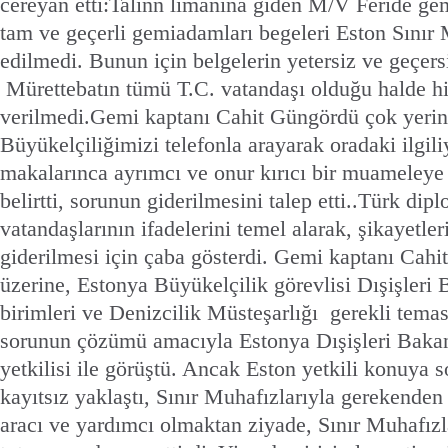
cereyan etti:Talinn limanına giden M/V Feride gem
tam ve geçerli gemiadamları begeleri Eston Sınır 
edilmedi. Bunun için belgelerin yetersiz ve geçersi
Mürettebatın tümü T.C. vatandaşı olduğu halde hiç
verilmedi.Gemi kaptanı Cahit Güngördü çok yerin
Büyükelçiliğimizi telefonla arayarak oradaki ilgil
makalarınca ayrımcı ve onur kırıcı bir muameleye 
belirtti, sorunun giderilmesini talep etti..Türk di
vatandaşlarının ifadelerini temel alarak, şikayetle
giderilmesi için çaba gösterdi. Gemi kaptanı Cah
üzerine, Estonya Büyükelçilik görevlisi Dışişleri 
birimleri ve Denizcilik Müsteşarlığı gerekli tema
sorunun çözümü amacıyla Estonya Dışişleri Bakanlı
yetkilisi ile görüştü. Ancak Eston yetkili konuya s
kayıtsız yaklaştı, Sınır Muhafızlarıyla gerekenden
aracı ve yardımcı olmaktan ziyade, Sınır Muhafızl