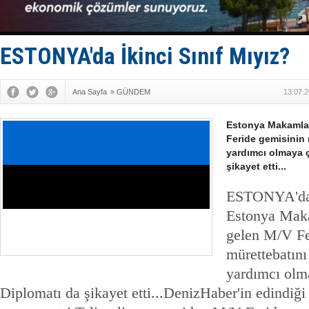
Keşfedildi
D-Marin, A
Van’da inş
ASEAN ilk 
ESTONYA'da İkinci Sınıf Mıyız?
TAYK - Eke
Ana Sayfa
»
GÜNDEM
13.07.2
Estonya Makamlar
Feride gemisinin 
yardımcı olmaya ç
şikayet etti...
ESTONYA'da İ
Estonya Maka
gelen M/V Fe
mürettebatını
yardımcı olm
Diplomatı da şikayet etti...DenizHaber'in edindiği 