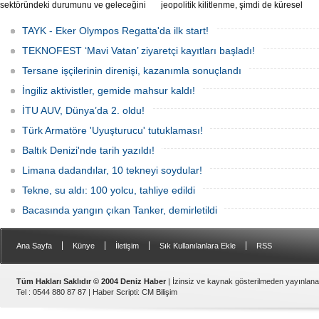
sektöründeki durumunu ve geleceğini
jeopolitik kilitlenme, şimdi de küresel
değerlendirdi.
ölçekte bir çevre felaketinin kapısını
aralamış olabilir. Sıcak sularda
TAYK - Eker Olympos Regatta'da ilk start!
hareketsiz bekleyen binden fazla gemi,
istilacı deniz canlıları için devasa bir
TEKNOFEST ‘Mavi Vatan’ ziyaretçi kayıtları başladı!
üreme merkezine dönüşmüş durumda.
Tersane işçilerinin direnişi, kazanımla sonuçlandı
İngiliz aktivistler, gemide mahsur kaldı!
İTU AUV, Dünya’da 2. oldu!
Türk Armatöre 'Uyuşturucu' tutuklaması!
Baltık Denizi'nde tarih yazıldı!
Limana dadandılar, 10 tekneyi soydular!
Tekne, su aldı: 100 yolcu, tahliye edildi
Bacasında yangın çıkan Tanker, demirletildi
|
|
|
|
Ana Sayfa
Künye
İletişim
Sık Kullanılanlara Ekle
RSS
Tüm Hakları Saklıdır © 2004 Deniz Haber
| İzinsiz ve kaynak gösterilmeden yayınlan
Tel : 0544 880 87 87 |
Haber Scripti
:
CM Bilişim