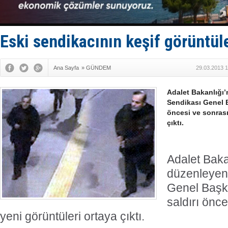
Dron saldı
'REGAL 1' i
Gemide 5 t
Yakıt barcı
Eski sendikacının keşif görüntüle
Rus İHA’la
Ana Sayfa
»
GÜNDEM
29.03.2013 1
Adalet Bakanlığı’
Sendikası Genel B
öncesi ve sonrası
çıktı.
Adalet Bakan
düzenleyen
Genel Başk
saldırı önce
yeni görüntüleri ortaya çıktı.