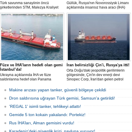
Türk savunma sanayiinin öncü
Güllük, Rusya'nın Novorossiysk Limanı
şirketlerinden STM, Malezya Kraliyet
açıklarında insansız hava aracı (İHA)
Donanması için inşa ettiği üç korvetlik
saldırısına uğradı.
projede son gemiyi de denize indirdi.
Füze ve İHA’ların hedefi olan gemi
İran belirsizliği Çin'i, Rusya'ya itti!
İstanbul’da!
Orta Doğu'daki jeopolitik gerilimlerin
Ukrayna açıklarında İHA ve füze
gölgesinde, Çin'in dev enerji devi
saldırılarına hedef olan Panama
Sinopec Corp, İran'dan gelen petrol
bayraklı ticari kuru yük gemisi ’M/V Lady
akışındaki belirsizlikler nedeniyle
Zehma’, hasarlı şekilde İstanbul
rotasını Rusya'ya çevirdi. Dünyanın en
Makine arızası yapan tanker, güvenli bölgeye çekildi
Boğazı’ndan geçişini tamamladı.
büyük rafine şirketlerinden biri olan
Sinopec, İran'la yaşanan 'savaş'
Dron saldırısına uğrayan Türk gemisi, Samsun'a getirildi!
bahanesiyle daralan arzı telafi etmek
için Uzak Doğu Rus petrolüne
'REGAL 1' isimli tanker, tehlikeyi atlattı!
yönelerek stratejik bir ham
Gemide 5 ton kokain yakalandı: Portekiz!
Rus İHA’ları, Alman gemisini vurdu!
Karadeniz’deki güvenlik krizi, navluna vuruyor!