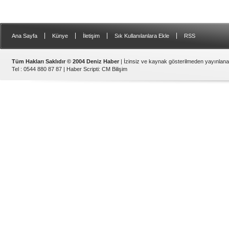
|
|
|
|
Ana Sayfa
Künye
İletişim
Sık Kullanılanlara Ekle
RSS
Tüm Hakları Saklıdır © 2004 Deniz Haber
| İzinsiz ve kaynak gösterilmeden yayınlan
Tel : 0544 880 87 87 |
Haber Scripti
:
CM Bilişim